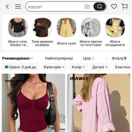
купальник 2026
топ
купальник женский
Жіночі топи,
Топи великих
Жіночі светри
Жіночі
Ж
Жіночі сукні
блузки та
розмірів
та толстовки
координати
футболки
Рекомендовано
Найпопулярніші
Ціна
Фільтр
Орiєнт. 3 роб.дн.
Категорія
Колір
Деталі
Еластичн