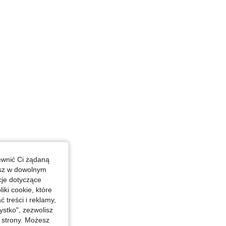
ewnić Ci żądaną
esz w dowolnym
cje dotyczące
iki cookie, które
treści i reklamy,
stko", zezwolisz
j strony. Możesz