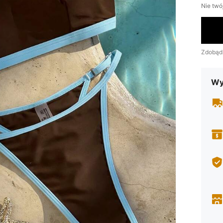
Nie twó
Zdobąd
Wy