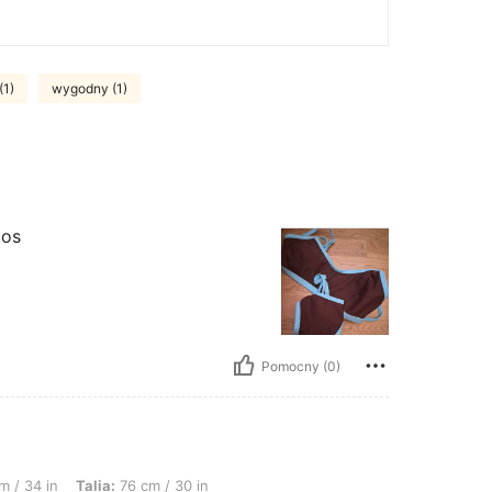
(1)
wygodny (1)
tos
Pomocny (0)
alia: 76 cm / 30 in, Biodra: 108 cm / 43 in, Kształt ciała: Jabłko, Kolor: Brązowy, 
m / 34 in
Talia:
76 cm / 30 in