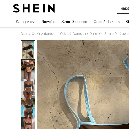
gniot
Use up 
Kategorie
Nowości
Szac. 3 dni rob.
Odzież damska
S
Dom
Odzież damska
Odzież Damska
Damskie Stroje Plażowe
/
/
/