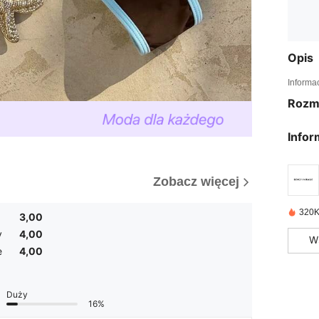
Opis
Informa
Rozm
Infor
Zobacz więcej
320K
3,00
y
4,00
W
e
4,00
Duży
16%