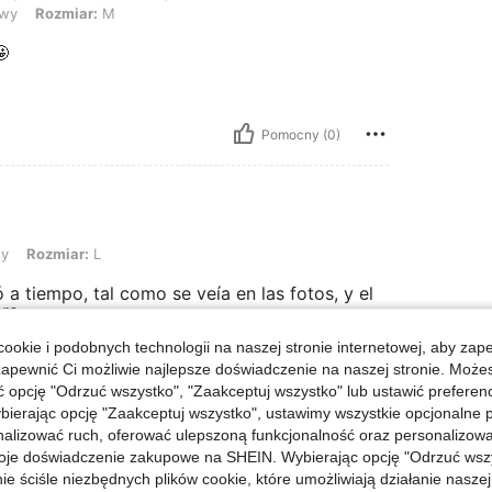
wy
Rozmiar:
M

Pomocny (0)
r: L
y
Rozmiar:
L
 a tiempo, tal como se veía en las fotos, y el
ra.
ookie i podobnych technologii na naszej stronie internetowej, aby zap
zapewnić Ci możliwie najlepsze doświadczenie na naszej stronie. Moż
opcję "Odrzuć wszystko", "Zaakceptuj wszystko" lub ustawić preferen
Pomocny (0)
bierając opcję "Zaakceptuj wszystko", ustawimy wszystkie opcjonalne pl
lizować ruch, oferować ulepszoną funkcjonalność oraz personalizować 
j Opinii
oje doświadczenie zakupowe na SHEIN. Wybierając opcję "Odrzuć wszy
ie ściśle niezbędnych plików cookie, które umożliwiają działanie nasze