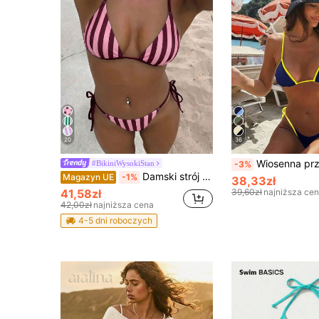
20
36
Wiosenna przerwa, damski, kolorowy, seksowny, wiązany kostium kąp
#BikiniWysokiStan
-3%
Damski strój kąpielowy modny, fioletowy dwuczęściowy komplet bikini z losowym nadrukiem, na lato i plażę, wakacyjny
Magazyn UE
-1%
38,33zł
41,58zł
39,60zł
najniższa ce
42,00zł
najniższa cena
4-5 dni roboczych