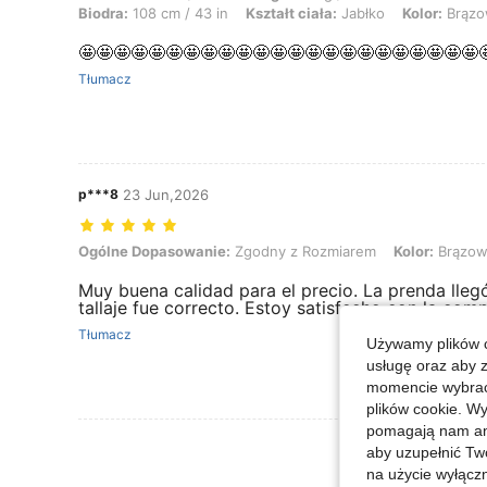
Biodra:
108 cm / 43 in
Kształt ciała:
Jabłko
Kolor:
Brązo
🤩🤩🤩🤩🤩🤩🤩🤩🤩🤩🤩🤩🤩🤩🤩🤩🤩🤩🤩🤩🤩🤩🤩
Tłumacz
p***8
23 Jun,2026
Ogólne Dopasowanie: Zgodny z Rozmiarem, Kolor: Brązowy, Rozmia
Ogólne Dopasowanie:
Zgodny z Rozmiarem
Kolor:
Brązow
Muy buena calidad para el precio. La prenda llegó
tallaje fue correcto. Estoy satisfecho con la comp
Tłumacz
Używamy plików c
usługę oraz aby 
momencie wybrać 
plików cookie. Wy
pomagają nam ana
Zobacz Więce
aby uzupełnić Tw
na użycie wyłączn