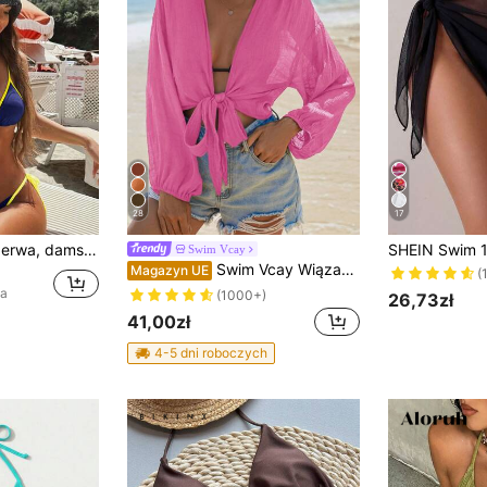
28
17
ielowy typu halter, 2-częściowy, plażowy, wakacyjny, letni
Swim Vcay
Swim Vcay Wiązane z przodu kimono z opadającymi ramionami na letnią plażę
Magazyn UE
(
na
(1000+)
26,73zł
41,00zł
4-5 dni roboczych