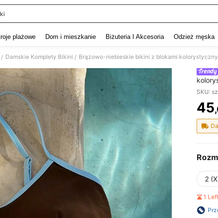
ki
and down arrow keys to navigate search Ostatnie wyszukiwanie and szukaj i znaj
troje plażowe
Dom i mieszkanie
Biżuteria I Akcesoria
Odzież męska
Damskie Komplety Bikini
/
/
kolory
camiso
SKU: s
na uro
45
PR
Da
Rozm
2 (X
1 Le
Prz