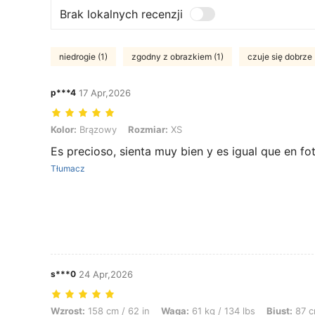
Brak lokalnych recenzji
niedrogie (1)
zgodny z obrazkiem (1)
czuje się dobrze 
p***4
17 Apr,2026
Kolor: Brązowy, Rozmiar: XS
Kolor:
Brązowy
Rozmiar:
XS
Es precioso, sienta muy bien y es igual que en fo
Tłumacz
s***0
24 Apr,2026
Wzrost: 158 cm / 62 in, Waga: 61 kg / 134 lbs, Biust: 87 cm / 34 in, T
Wzrost:
158 cm / 62 in
Waga:
61 kg / 134 lbs
Biust:
87 c