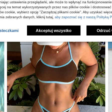
niając ustawienia przeglądarki, ale może to wpłynąć na funkcjonowanie
ięcej na temat wykorzystywanych przez nas plików cookie i dostosować
ów cookie, wybierz opcję "Zarządzaj plikami cookie". Aby uzyskać więce
ia zebranych danych, kliknij tutaj,
aby zapoznać się z naszą Polityką P
asteczkami
Akceptuj wszystko
Odrzuć 