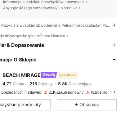
Informacja o podziale obowiązków umownych
Aby zgłosić tego sprzedawcę i/lub produkt
Pozycja z wysokim obwodem dna,Pełne miseczki,Elastan,Poliester
cje dotyczące bezpieczeństwa i kontakt
4,72
215
5.8K
iar& Dopasowanie
macje O Sklepie
4,72
215
5.8K
BEACH MIRAGE
Sprzedawca
4,72
215
5.8K
Ocena
Artykuły
Obserwujący
s***a
zapłacono
11 godzin(y) temu
 Sprzedanych niedawno
21K Zakup ponowny
Wzrost ilości obserwującyc
4,72
215
5.8K
szystkie przedmioty
Obserwuj
4,72
215
5.8K
4,72
215
5.8K