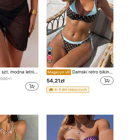
20
SHEIN Swim 1 szt. modna letnia czarna casualowa spódniczka plażowa na wakacje, prześwitująca siateczkowa narzutka na bikini, dolna część stroju kąpielowego, spódnica sarong typu wrap
Damski retro bikini w grochy i pasy, casualowy modny strój kąpielowy na wakacje, festiwal muzyczny, wyścigi konne, Kentucky Derby, letnią plażę, w stylu vacationcore
Magazyn UE
1000+)
54,21zł
4-5 dni roboczych