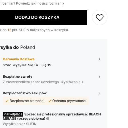
j rozmiar? Powiedz jaki nosisz rozmiar
DODAJ DO KOSZYKA
ź do
12
pkt. SHEIN naliczanych w koszyku.
syłka do
Poland
Darmowa Dostawa
Szac. wysyłka:
Się 14 - Się 19
Bezpłatne zwroty
Z zastrzeżeniem zasad uczciwego użytkowania
Bezpieczeństwo zakupów
Bezpieczne płatności
Ochrona prywatności
Sprzedaje profesjonalny sprzedawca: BEACH
Marketplace
MIRAGE (przedsiębiorca)
Wysyłka przez SHEIN