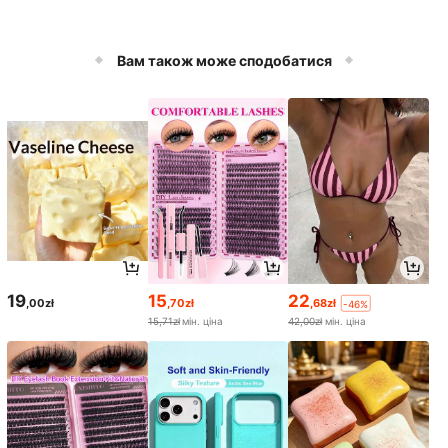
Вам також може сподобатися
19
15
22
,00zł
,70zł
,68zł
-46%
15,71zł
мін. ціна
42,00zł
мін. ціна