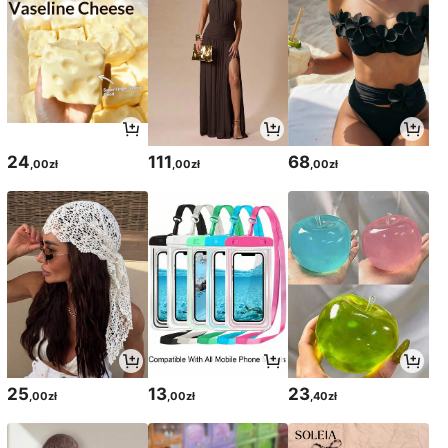
24
111
68
,00zł
,00zł
,00zł
25
13
23
,00zł
,00zł
,40zł