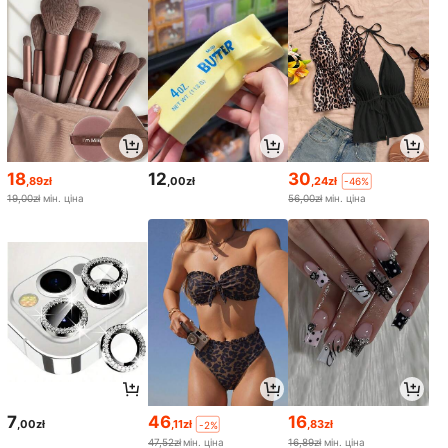
18
12
30
,89zł
,00zł
,24zł
-46%
19,00zł
мін. ціна
56,00zł
мін. ціна
7
46
16
,00zł
,11zł
,83zł
-2%
47,52zł
мін. ціна
16,89zł
мін. ціна