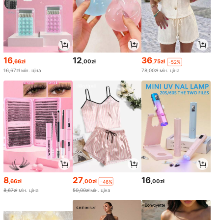
16
12
36
,66zł
,00zł
,75zł
-52%
16,67zł
мін. ціна
78,00zł
мін. ціна
8
27
16
,66zł
,00zł
,00zł
-46%
8,67zł
мін. ціна
50,00zł
мін. ціна