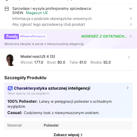
Sprzedaje i wysyła profesjonalny sprzedawca:
SHEIN
Magazyn UE
Informacja o podziale obowiązków umownych
Aby zgłosić tego sprzedawcę i/lub produkt
NOWOŚĆ
Z OSTATNICH 7 DNI
#RiwieraRomance
Słoneczna klasyka w parze z niewymuszoną elegancją.
Model nosi:
US 4 (S)
Wzrost:
177.0
Biust:
80.0
Talia:
61.0
Biodra:
92.0
Szczegóły Produktu
Charakterystyka sztucznej inteligencji
Tekst oparty na szczegółach
100% Poliester:
Łatwy w pielęgnacji poliester o schludnym
wyglądzie.
Casual:
Codzienny look z niewymuszonym urokiem.
Materiał:
Poliester
Zobacz więcej