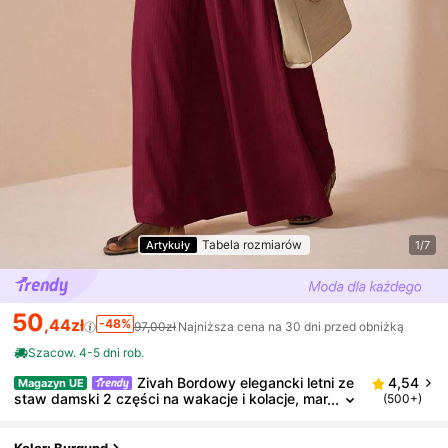
Tabela rozmiarów
Artykuły
1/7
50
,44zł
-48%
97,00zł
Najniższa cena na 30 dni przed obniżką
Szacow. 4-5 dni rob.
Zivah Bordowy elegancki letni ze
4,54
Magazyn UE
staw damski 2 części na wakacje i kolacje, mar
(500+)
szczona bluzka z okrągłym dekoltem, krótkim r
ękawem i falbaną na dole oraz szerokie spodnie, do
pracy i do biura