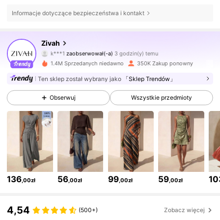
Informacje dotyczące bezpieczeństwa i kontakt
767K Obserwujący
4,64
Zivah
k***1
zaobserwował(-a)
3 godzin(y) temu
c***o
przegląda
767K Obserwujący
4,64
1.4M Sprzedanych niedawno
350K Zakup ponowny
Ten sklep został wybrany jako
「Sklep Trendów」
767K Obserwujący
4,64
Obserwuj
Wszystkie przedmioty
767K Obserwujący
4,64
767K Obserwujący
4,64
136
56
99
59
10
,00zł
,00zł
,00zł
,00zł
767K Obserwujący
4,64
4,54
(500+)
Zobacz więcej