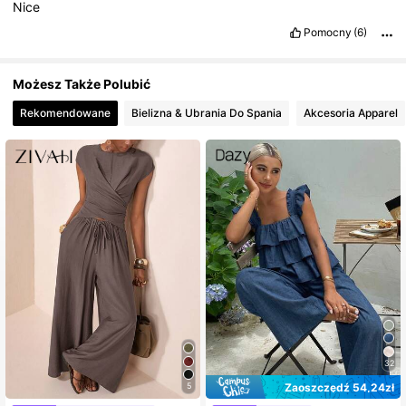
Nice
Pomocny
(6)
Możesz Także Polubić
Rekomendowane
Bielizna & Ubrania Do Spania
Akcesoria Apparel
32
Zaoszczędź 54,24zł
5