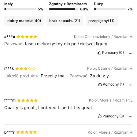
Mały
Zgodny z Rozmiarem
Duży
767K Obserwujący
4,64
5%
88%
7%
dobry materiał
(40)
brak zapachu
(21)
przepiękny
(11)
767K Obserwujący
4,64
a***o
Kolor: Ciemnozielony / Rozmiar: M
Pasować:
fason
niekorzystny
dla
pe
ł
niejszej
figury
767K Obserwujący
4,64
Pomocny
(0)
767K Obserwujący
4,64
i***k
Kolor: Czarne / Rozmiar: M
Jakość produktu:
Przeci
ę
tna
Pasować:
Za
du
ż
y
Pomocny
(1)
767K Obserwujący
4,64
f***m
Kolor: Morela / Rozmiar: L
Quality
is
great
,
I
ordered
L
and
it
fits
great
.
Pomocny
(8)
b***r
Kolor: Morela / Rozmiar: M