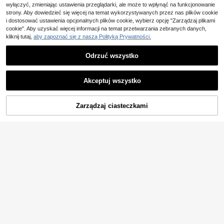
wyłączyć, zmieniając ustawienia przeglądarki, ale może to wpłynąć na funkcjonowanie
strony. Aby dowiedzieć się więcej na temat wykorzystywanych przez nas plików cookie
i dostosować ustawienia opcjonalnych plików cookie, wybierz opcję "Zarządzaj plikami
cookie". Aby uzyskać więcej informacji na temat przetwarzania zebranych danych,
kliknij tutaj,
aby zapoznać się z naszą Polityką Prywatności.
Odrzuć wszystko
Akceptuj wszystko
DODAJ DO
Zarządzaj ciasteczkami
KUP TERAZ
KOSZYKA
16
21
Vaclyn
EMERY ROSE 2 sztuki d
Vaclyn Damski casualowy zestaw
Magazyn UE
86
amskiej koszuli i spódnicy w jednoli
81
wakacyjny w paski: koszula i szort
,00zł
,00zł
tym kolorze na wakacje
y
4-5 dni roboczych