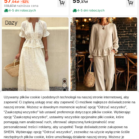
57
55
zęściowy komplet 100% bawełna,
ki komplet bluzka z bufiastymi ręka
,04zł
-52%
,37zł
elegancki czarno-beżowy top z de
wami i luźnymi szerokimi nogawka
119,87zł
najniższa cena
koltem w serek i falbaną peplum or
mi, 2 sztuki, tkany w kolorze morelo
4-5 dni roboczych
4-5 dni roboczych
az spodnie z szerokimi nogawkami,
wym, na letnie wyjścia, randki, wak
letni zestaw co-ord na przyjęcie he
acje, wiosna 2026. Nowość wiosen
rbaciane i wakacje na plaży
na. Damski minimalistyczny komple
t w kolorze kawy z brązem, 2 sztuk
i - bufiaste rękawy, wiązanie w tali
i, szerokie nogawki, strój do biura i
na randkę.
6
Używamy plików cookie i podobnych technologii na naszej stronie internetowej, aby
Zaoszczędź 69,52zł
zapewnić Ci żądaną usługę oraz aby zapewnić Ci możliwie najlepsze doświadczenie na
naszej stronie. Możesz w dowolnym momencie wybrać opcję "Odrzuć wszystko",
#Boho chic
Breezaya
"Zaakceptuj wszystko" lub ustawić preferencje dotyczące plików cookie. Wybierając
DAZY Damski 2-części
Breezaya Wakacyjny casualo
opcję "Zaakceptuj wszystko", ustawimy wszystkie opcjonalne pliki cookie, które
Magazyn UE
NEW
77
106
owy zestaw na lato: luźna koronko
wy komplet z koszulą z falbanką i d
pomagają nam analizować ruch, oferować ulepszoną funkcjonalność oraz
,48zł
-47%
,00zł
wa koszula z wcięciem w talii i spó
ługimi spodniami, jednolity kolor
147,00zł
najniższa cena
personalizować treści i reklamy, aby uzupełnić Twoje doświadczenie zakupowe na
dnica midi
4-5 dni roboczych
SHEIN. Wybierając opcję "Odrzuć wszystko", zezwolisz na użycie wyłącznie ściśle
niezbędnych plików cookie, które umożliwiają działanie naszej strony. Możesz je