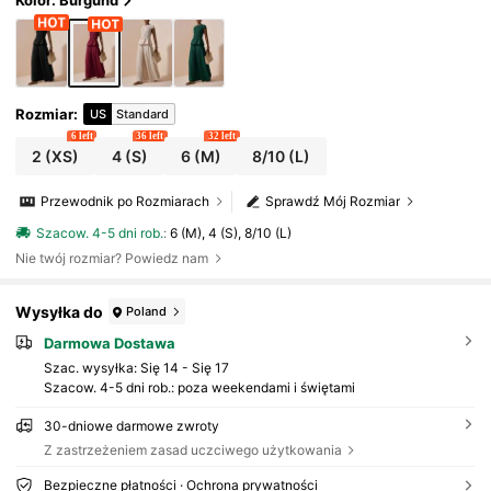
Kolor: Burgund
Rozmiar
:
US
Standard
6 left
36 left
32 left
2
(XS)
4
(S)
6
(M)
8/10
(L)
Przewodnik po Rozmiarach
Sprawdź Mój Rozmiar
Szacow. 4-5 dni rob.
:
6 (M), 4 (S), 8/10 (L)
Nie twój rozmiar? Powiedz nam
Wysyłka do
Poland
Darmowa Dostawa
Szac. wysyłka:
Się 14 - Się 17
Szacow. 4-5 dni rob.: poza weekendami i świętami
30-dniowe darmowe zwroty
Z zastrzeżeniem zasad uczciwego użytkowania
Bezpieczne płatności · Ochrona prywatności