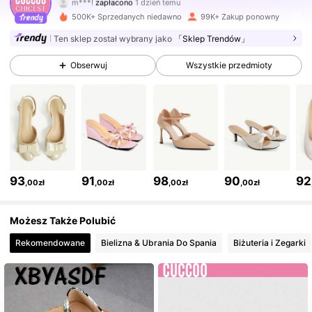
m***!
zapłacono
1 dzień temu
500K+ Sprzedanych niedawno
99K+ Zakup ponowny
437K Obserwujący
4,85
Ten sklep został wybrany jako
「Sklep Trendów」
Obserwuj
Wszystkie przedmioty
437K Obserwujący
4,85
437K Obserwujący
4,85
437K Obserwujący
4,85
93
91
98
90
92
,00zł
,00zł
,00zł
,00zł
Możesz Także Polubić
437K Obserwujący
4,85
Rekomendowane
Bielizna & Ubrania Do Spania
Biżuteria i Zegarki
437K Obserwujący
4,85