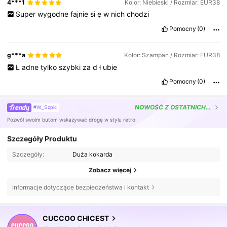
4***1
Kolor: Niebieski / Rozmiar: EUR38
Super
wygodne
fajnie
si
ę
w
nich
chodzi
Pomocny
(0)
g***a
Kolor: Szampan / Rozmiar: EUR38
Ł
adne
tylko
szybki
za
d
ł
ubie
Pomocny
(0)
NOWOŚĆ
Z OSTATNICH 16 DNI
#W_Szpic
Pozwól swoim butom wskazywać drogę w stylu retro.
Szczegóły Produktu
Szczegóły:
Duża kokarda
Zobacz więcej
Informacje dotyczące bezpieczeństwa i kontakt
CUCCOO CHICEST
437K Obserwujący
4,85