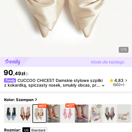
1/15
90
,49zł
CUCCOO CHICEST Damskie stylowe szpilki
4,83
z kokardką, spiczasty nosek, smukły obcas, pr
(500+)
ojekt muła, modne i eleganckie różowe szpilki
Kolor: Szampan
Rozmiar
:
US
Standard