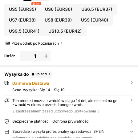
28 left
US5
(EUR35)
US6
(EUR36)
US6.5
(EUR37)
US7
(EUR38)
US8
(EUR39)
US9
(EUR40)
US9.5
(EUR41)
US10.5
(EUR42)
Przewodnik po Rozmiarach
Ilość:
Wysyłka do
Poland
Darmowa Dostawa
Szac. wysyłka:
Się 14 - Się 19
Ten produkt można zwrócić w ciągu 14 dni, ale nie można go
zwrócić w okresie przedłużonego zwrotu
Z zastrzeżeniem zasad uczciwego użytkowania
Bezpieczne płatności · Ochrona prywatności
Sprzedaje i wysyła profesjonalny sprzedawca: SHEIN
Informacja o podziale obowiązków umownych