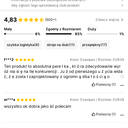
Aby zgłosić tego sprzedawcę i/lub produkt
4,83
(500+)
Zobacz więcej
Mały
Zgodny z Rozmiarem
Duży
6%
93%
1%
szybka logistyka
(6)
stroje na ślub
(11)
przepiękny
(17)
f***2
Kolor: Szampan / Rozmiar: EUR39
Ten
produkt
to
absolutna
pere
ł
ka
,
kt
ó
ra
zdecydowanie
wyr
óż
nia
si
ę
na
tle
konkurencji
.
Ju
ż
od
pierwszego
u
ż
ycia
wida
ć,
ż
e
zosta
ł
zaprojektowany
z
ogromn
ą
dba
ł
o
ś
ci
ą
o
szczeg
ół
y
–
zar
ó
wno
pod
wzgl
ę
dem
estetyki
,
jak
i
Pomocny
(1)
funkcjonalno
ś
ci
.
Jako
ść
wykonania
stoi
na
najwy
ż
szym
poziomie
,
co
przek
ł
ada
si
ę
na
trwa
ł
o
ść
i
komfort
u
ż
ytkowania
.
m***a
Kolor: Szampan / Rozmiar: EUR38
wszystko
ok
dobra
jako
ść
polecam
Pomocny
(1)