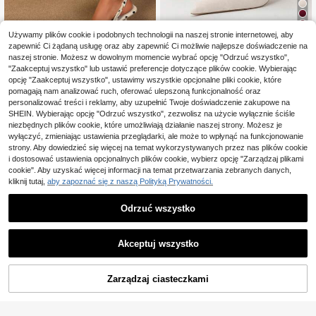
11
Używamy plików cookie i podobnych technologii na naszej stronie internetowej, aby
zapewnić Ci żądaną usługę oraz aby zapewnić Ci możliwie najlepsze doświadczenie na
Modne, szpiczaste czółenka z wyc
naszej stronie. Możesz w dowolnym momencie wybrać opcję "Odrzuć wszystko",
6
105
ięciem po bokach, seksowne, smuk
,00zł
"Zaakceptuj wszystko" lub ustawić preferencje dotyczące plików cookie. Wybierając
łe szpilki na wysokim obcasie, eleg
#ImprezaNaObcasach
opcję "Zaakceptuj wszystko", ustawimy wszystkie opcjonalne pliki cookie, które
anckie
pomagają nam analizować ruch, oferować ulepszoną funkcjonalność oraz
Damskie elastyczne czółenka na o
68
personalizować treści i reklamy, aby uzupełnić Twoje doświadczenie zakupowe na
bcasie typu kociak, [aksamitne szpi
,76zł
lki z noskiem w szpic] Aksamitne c
SHEIN. Wybierając opcję "Odrzuć wszystko", zezwolisz na użycie wyłącznie ściśle
zarne kropki na średnim obcasie -
niezbędnych plików cookie, które umożliwiają działanie naszej strony. Możesz je
Damskie czółenka na obcasie w sz
wyłączyć, zmieniając ustawienia przeglądarki, ale może to wpłynąć na funkcjonowanie
pic - Cienkie, niemęczące, modne
strony. Aby dowiedzieć się więcej na temat wykorzystywanych przez nas plików cookie
czółenka w kontrastowym kolorze
i dostosować ustawienia opcjonalnych plików cookie, wybierz opcję "Zarządzaj plikami
cookie". Aby uzyskać więcej informacji na temat przetwarzania zebranych danych,
kliknij tutaj,
aby zapoznać się z naszą Polityką Prywatności.
Odrzuć wszystko
Akceptuj wszystko
5
DODAJ DO
Zarządzaj ciasteczkami
KUP TERAZ
Zaoszczędź 0,79zł
KOSZYKA
CUCCOO BIZCHIC
CUCCOO BIZCHIC Damskie buty n