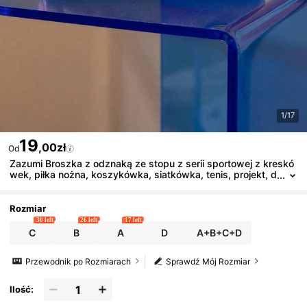
1/17
19
,00zł
Od
Zazumi Broszka z odznaką ze stopu z serii sportowej z kreskó
wek, piłka nożna, koszykówka, siatkówka, tenis, projekt, d
odatek do odzieży, torba, plecak, dekoracja, festiwal, impr
eza, prezent dla fana, swobodny ubiór, oświadczenie, świętow
anie
Rozmiar
30 left
26 left
17 left
C
B
A
D
A+B+C+D
Przewodnik po Rozmiarach
Sprawdź Mój Rozmiar
Ilość: