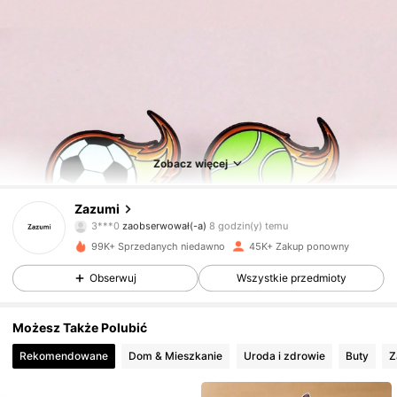
Zobacz więcej
9.3K Obserwujący
4,80
Zazumi
3***0
zaobserwował(-a)
8 godzin(y) temu
a***l
przegląda
9.3K Obserwujący
4,80
99K+ Sprzedanych niedawno
45K+ Zakup ponowny
Obserwuj
Wszystkie przedmioty
9.3K Obserwujący
4,80
Możesz Także Polubić
Rekomendowane
Dom & Mieszkanie
Uroda i zdrowie
Buty
Z
9.3K Obserwujący
4,80