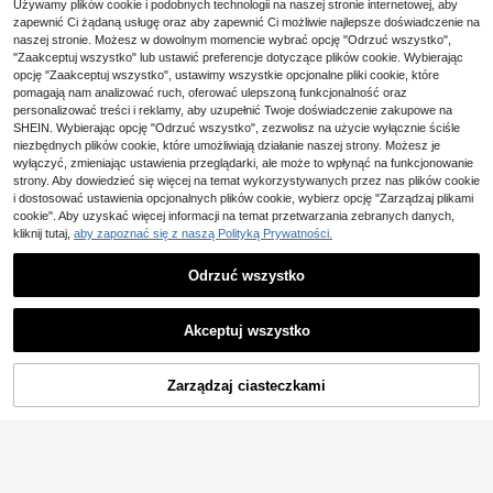
17
Używamy plików cookie i podobnych technologii na naszej stronie internetowej, aby
,00zł
z antenkami biedronki i kosmity, ak
zapewnić Ci żądaną usługę oraz aby zapewnić Ci możliwie najlepsze doświadczenie na
cesorium do przebrania na imprezę
naszej stronie. Możesz w dowolnym momencie wybrać opcję "Odrzuć wszystko",
i cosplay
"Zaakceptuj wszystko" lub ustawić preferencje dotyczące plików cookie. Wybierając
opcję "Zaakceptuj wszystko", ustawimy wszystkie opcjonalne pliki cookie, które
pomagają nam analizować ruch, oferować ulepszoną funkcjonalność oraz
Opaska na nadgarstek z naturalnyc
21
h piór, opaska w stylu gotyckim, kor
personalizować treści i reklamy, aby uzupełnić Twoje doświadczenie zakupowe na
,78zł
-1%
onkowe rękawiczki, kostium cospla
SHEIN. Wybierając opcję "Odrzuć wszystko", zezwolisz na użycie wyłącznie ściśle
22,00zł
najniższa cena
y, akcesoria ślubne, akcesoria na H
niezbędnych plików cookie, które umożliwiają działanie naszej strony. Możesz je
alloween, prezent dla dziewczyny,
wyłączyć, zmieniając ustawienia przeglądarki, ale może to wpłynąć na funkcjonowanie
Walentynki
strony. Aby dowiedzieć się więcej na temat wykorzystywanych przez nas plików cookie
i dostosować ustawienia opcjonalnych plików cookie, wybierz opcję "Zarządzaj plikami
cookie". Aby uzyskać więcej informacji na temat przetwarzania zebranych danych,
kliknij tutaj,
aby zapoznać się z naszą Polityką Prywatności.
Odrzuć wszystko
Akceptuj wszystko
1 szt. Vintage Lolita Lace Armband,
gotycka czarna bransoletka z frędz
(1000+)
Zarządzaj ciasteczkami
DODAJ DO KOSZYKA
lami w kształcie kropli wody, dodat
1 szt. elegancka damska bransoletk
21
ek na Halloween
,00zł
a w stylu boho z przeskalowanym
#2 Bestsellery
w Wielobarwność Rękawiczki
wzorem piór i łańcuszka, akcesoriu
17
m na imprezę i wakacje
,00zł