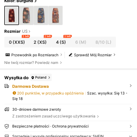
Kolor: Burgund
Rozmiar
US
1 left
2 left
1 left
0
(XXS)
2
(XS)
4
(S)
6
(M)
8/10
(L)
Przewodnik po Rozmiarach
Sprawdź Mój Rozmiar
Nie twój rozmiar? Powiedz nam
Wysyłka do
Poland
Darmowa Dostawa
200 punktów, w przypadku opóźnienia
Szac. wysyłka:
Się 13 -
Się 18
30-dniowe darmowe zwroty
Z zastrzeżeniem zasad uczciwego użytkowania
Bezpieczne płatności · Ochrona prywatności
Sprzedaje i wysyła profesjonalny sprzedawca: SHEIN