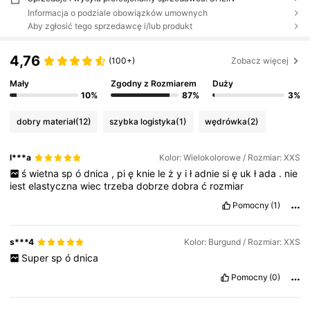
Informacja o podziale obowiązków umownych
Aby zgłosić tego sprzedawcę i/lub produkt
4,76
(100+)
Zobacz więcej
Mały
Zgodny z Rozmiarem
Duży
10%
87%
3%
dobry materiał
(12)
szybka logistyka
(1)
wędrówka
(2)
l***a
Kolor: Wielokolorowe / Rozmiar: XXS
ś
wietna
sp
ó
dnica
,
pi
ę
knie
le
ż
y
i
ł
adnie
si
ę
uk
ł
ada
.
nie
iest
elastyczna
wiec
trzeba
dobrze
dobra
ć
rozmiar
Pomocny
(1)
s***4
Kolor: Burgund / Rozmiar: XXS
Super
sp
ó
dnica
Pomocny
(0)