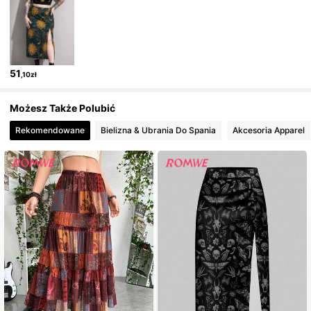
4.1M Obserwujący
4,86
51
,10zł
4.1M Obserwujący
4,86
Możesz Także Polubić
4.1M Obserwujący
4,86
Rekomendowane
Bielizna & Ubrania Do Spania
Akcesoria Apparel
4.1M Obserwujący
4,86