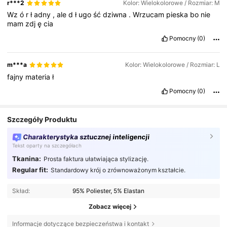
r***2
Kolor: Wielokolorowe / Rozmiar: M
Wz
ó
r
ł
adny
,
ale
d
ł
ugo
ść
dziwna
.
Wrzucam
pieska
bo
nie
mam
zdj
ę
cia
Pomocny
(0)
m***a
Kolor: Wielokolorowe / Rozmiar: L
fajny
materia
ł
Pomocny
(0)
Szczegóły Produktu
Charakterystyka sztucznej inteligencji
Tekst oparty na szczegółach
Tkanina:
Prosta faktura ułatwiająca stylizację.
Regular fit:
Standardowy krój o zrównoważonym kształcie.
Skład:
95% Poliester, 5% Elastan
Zobacz więcej
Informacje dotyczące bezpieczeństwa i kontakt