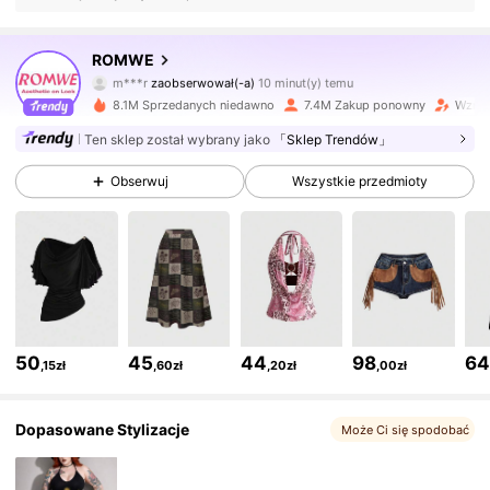
4.1M Obserwujący
4,86
ROMWE
r***1
przegląda
4.1M Obserwujący
4,86
8.1M Sprzedanych niedawno
7.4M Zakup ponowny
Wzros
Ten sklep został wybrany jako
「Sklep Trendów」
4.1M Obserwujący
4,86
Obserwuj
Wszystkie przedmioty
4.1M Obserwujący
4,86
4.1M Obserwujący
4,86
50
45
44
98
6
,15zł
,60zł
,20zł
,00zł
4.1M Obserwujący
4,86
Dopasowane Stylizacje
Może Ci się spodobać
4.1M Obserwujący
4,86