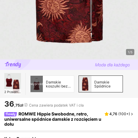
1/5
Damskie
Damskie
wyprzedane
koszulki bez
Spódnice
rękawów i na
2
Przedmioty
ramiączkach
36
,75zł
Cena zawiera podatek VAT i cła
ROMWE Hippie Swobodne, retro,
4,76
(
100+
)
uniwersalne spódnice damskie z rozcięciem u
dołu