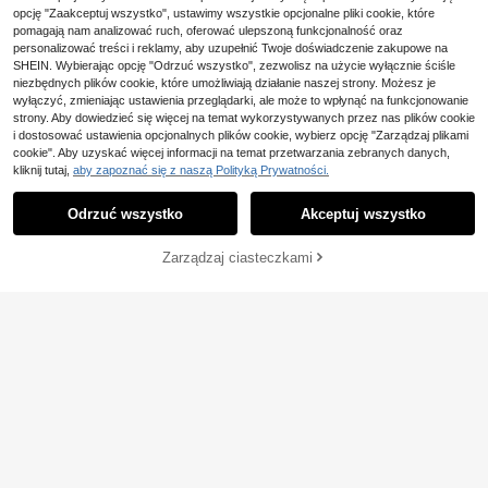
my, słońce, księżyc i gwiazdy, ciem
opcję "Zaakceptuj wszystko", ustawimy wszystkie opcjonalne pliki cookie, które
na i tajemnicza
pomagają nam analizować ruch, oferować ulepszoną funkcjonalność oraz
personalizować treści i reklamy, aby uzupełnić Twoje doświadczenie zakupowe na
SHEIN. Wybierając opcję "Odrzuć wszystko", zezwolisz na użycie wyłącznie ściśle
niezbędnych plików cookie, które umożliwiają działanie naszej strony. Możesz je
wyłączyć, zmieniając ustawienia przeglądarki, ale może to wpłynąć na funkcjonowanie
strony. Aby dowiedzieć się więcej na temat wykorzystywanych przez nas plików cookie
i dostosować ustawienia opcjonalnych plików cookie, wybierz opcję "Zarządzaj plikami
cookie". Aby uzyskać więcej informacji na temat przetwarzania zebranych danych,
kliknij tutaj,
aby zapoznać się z naszą Polityką Prywatności.
Odrzuć wszystko
Akceptuj wszystko
Zarządzaj ciasteczkami
DODAJ DO KOSZYKA