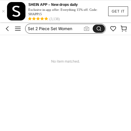
Dluga Letnia Sukienka
SHEIN APP – New drops daily
×
Exclusive in-app offer: Everything 15% off. Code:
GET IT
Squishy
SHAPP15
(3,138)
Set 2 Piece Set Women
Skirts For Women
Spódniczka Festiwal
Dluga Letnia Sukienka
No item matched.