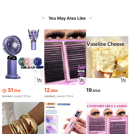
You May Also Like
31
12
19
,10zł
,89zł
,00zł
31,13zł
Lowest Price
13,00zł
Lowest Price