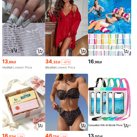
13
34
16
,89zł
,32zł
,96zł
-47%
14,00zł
Lowest Price
65,00zł
Lowest Price
18
46
13
,01zł
,11zł
,00zł
-2%
-2%