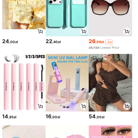
24
22
26
,00zł
,40zł
,09zł
-2%
26,73zł
Lowest Price
14
16
54
,85zł
,00zł
,00zł