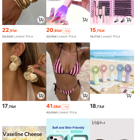
22
20
15
,51zł
,93zł
,70zł
-5%
22,52zł
Lowest Price
22,16zł
Lowest Price
15,71zł
Lowest Price
17
41
18
,74zł
,58zł
,73zł
-1%
42,00zł
Lowest Price