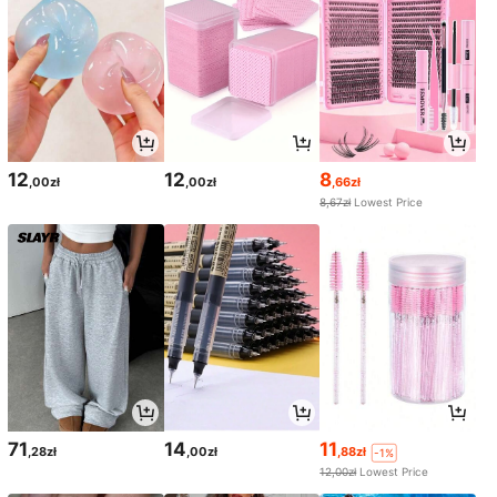
12
12
8
,00zł
,00zł
,66zł
8,67zł
Lowest Price
71
14
11
,28zł
,00zł
,88zł
-1%
12,00zł
Lowest Price