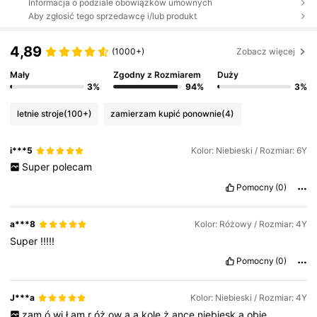
Informacja o podziale obowiązków umownych
Aby zgłosić tego sprzedawcę i/lub produkt
4,89
(1000+)
Zobacz więcej
Mały
Zgodny z Rozmiarem
Duży
3%
94%
3%
letnie stroje
(100+)
zamierzam kupić ponownie
(4)
i***5
Kolor: Niebieski / Rozmiar: 6Y
Super
polecam
Pomocny
(0)
a***8
Kolor: Różowy / Rozmiar: 4Y
Super
!!!!!
Pomocny
(0)
J***a
Kolor: Niebieski / Rozmiar: 4Y
zam
ó
wi
ł
am
r
óż
ow
ą
a
kole
ż
ance
niebiesk
ą
obie