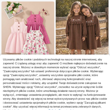
Używamy plików cookie i podobnych technologii na naszej stronie internetowej, aby
zapewnić Ci żądaną usługę oraz aby zapewnić Ci możliwie najlepsze doświadczenie na
naszej stronie. Możesz w dowolnym momencie wybrać opcję "Odrzuć wszystko",
8
SHEIN Casual sukienka dla mł
NEW
"Zaakceptuj wszystko" lub ustawić preferencje dotyczące plików cookie. Wybierając
55
odej dziewczyny, tkana, jednolita z
3 sztuki/zestaw dla mło
,00zł
opcję "Zaakceptuj wszystko", ustawimy wszystkie opcjonalne pliki cookie, które
Magazyn UE
kwiatowym wzorem i falbaną na do
45
dych dziewcząt, swobodna, kwiato
pomagają nam analizować ruch, oferować ulepszoną funkcjonalność oraz
,90zł
-46%
le
wa, drukowana sukienka na szelka
85,00zł
najniższa cena
personalizować treści i reklamy, aby uzupełnić Twoje doświadczenie zakupowe na
ch z jednokolorowym, dekoracyjny
4-5 dni roboczych
SHEIN. Wybierając opcję "Odrzuć wszystko", zezwolisz na użycie wyłącznie ściśle
m guzikiem, modna
niezbędnych plików cookie, które umożliwiają działanie naszej strony. Możesz je
wyłączyć, zmieniając ustawienia przeglądarki, ale może to wpłynąć na funkcjonowanie
strony. Aby dowiedzieć się więcej na temat wykorzystywanych przez nas plików cookie
i dostosować ustawienia opcjonalnych plików cookie, wybierz opcję "Zarządzaj plikami
cookie". Aby uzyskać więcej informacji na temat przetwarzania zebranych danych,