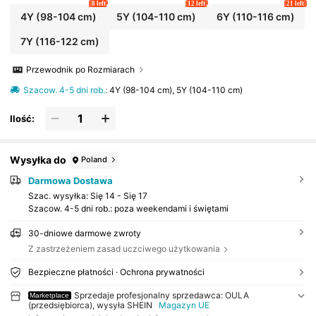
8 left
12 left
21 left
4Y
(98-104 cm)
5Y
(104-110 cm)
6Y
(110-116 cm)
7Y
(116-122 cm)
Przewodnik po Rozmiarach
Szacow. 4-5 dni rob.
:
4Y (98-104 cm), 5Y (104-110 cm)
Ilość:
Wysyłka do
Poland
Darmowa Dostawa
Szac. wysyłka:
Się 14 - Się 17
Szacow. 4-5 dni rob.: poza weekendami i świętami
30-dniowe darmowe zwroty
Z zastrzeżeniem zasad uczciwego użytkowania
Bezpieczne płatności · Ochrona prywatności
Sprzedaje profesjonalny sprzedawca: OULA
Marketplace
(przedsiębiorca), wysyła SHEIN
Magazyn UE