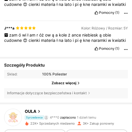
cudowne
😍
cienki
materia
ł
na
lato
i
pi
ę
kne
naramki
w
kwiatki
Pomocny
(1)
J***a
Kolor: Różowy / Rozmiar: 5Y
zam
ó
wi
ł
am
r
óż
ow
ą
a
kole
ż
ance
niebiesk
ą
obie
cudowne
😍
cienki
materia
ł
na
lato
i
pi
ę
kne
naramki
w
kwiatki
Pomocny
(1)
Szczegóły Produktu
Skład:
100% Poliester
Zobacz więcej
Informacje dotyczące bezpieczeństwa i kontakt
OULA
638 Obserwujący
4,89
4***0
zapłacono
1 dzień temu
Sprzedawca
l***e
zaobserwował(-a)
1 dzień temu
22K+ Sprzedanych niedawno
3K+ Zakup ponowny
638 Obserwujący
4,89