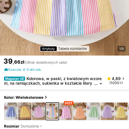
Tabela rozmiarów
Artykuły
1/6
39
,66zł
Brak dodatkowych opłat
Szacow. 4-5 dni rob.
Kolorowa, w paski, z kwiatowym wzore
4,89
Magazyn UE
m, na ramiączkach, sukienka w kształcie litery
(1000+)
A, idealna dla młodych dziewcząt, prezent na l
ato, na wakacje na plaży
Kolor: Wielokolorowe
Rozmiar
Domyślnie