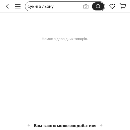
сукні з льону
lenovo tab one 8.7
аксесуари на пляж
сукня біла з відкритою спиною
Немає відповідних товарів.
Вам також може сподобатися