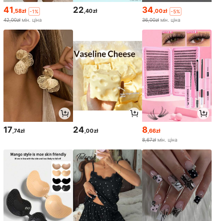
41
22
34
,58zł
,40zł
,00zł
-1%
-5%
42,00zł
мін. ціна
36,00zł
мін. ціна
17
24
8
,74zł
,00zł
,66zł
8,67zł
мін. ціна