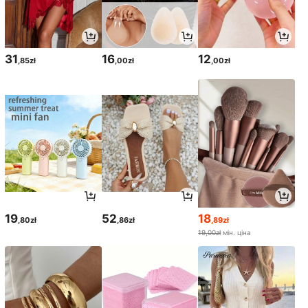
31
16
12
,85zł
,00zł
,00zł
19
52
18
,80zł
,86zł
,89zł
19,00zł
мін. ціна