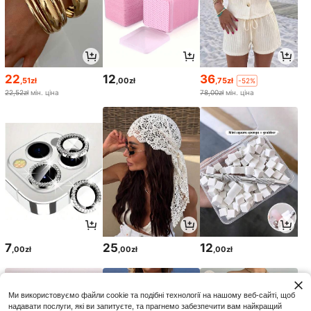
22
12
36
,51zł
,00zł
,75zł
-52%
22,52zł
мін. ціна
78,00zł
мін. ціна
7
25
12
,00zł
,00zł
,00zł
Ми використовуємо файли cookie та подібні технології на нашому веб-сайті, щоб
надавати послуги, які ви запитуєте, та прагнемо забезпечити вам найкращий