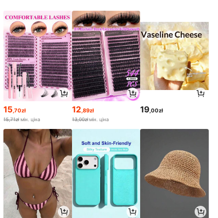
15
12
19
,70zł
,89zł
,00zł
15,71zł
мін. ціна
13,00zł
мін. ціна