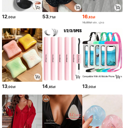
12
53
16
,00zł
,71zł
,83zł
16,89zł
мін. ціна
13
14
13
,00zł
,85zł
,00zł