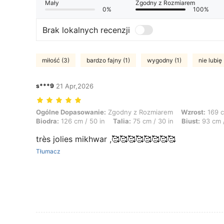
Mały
Zgodny z Rozmiarem
0%
100%
Brak lokalnych recenzji
miłość (3)
bardzo fajny (1)
wygodny (1)
nie lubię 
s***9
21 Apr,2026
Ogólne Dopasowanie: Zgodny z Rozmiarem, Wzrost: 169 cm / 67 in, Wag
Ogólne Dopasowanie:
Zgodny z Rozmiarem
Wzrost:
169 c
Biodra:
126 cm / 50 in
Talia:
75 cm / 30 in
Biust:
93 cm /
très jolies mikhwar ,🥰🥰🥰🥰🥰🥰🥰🥰
Tłumacz