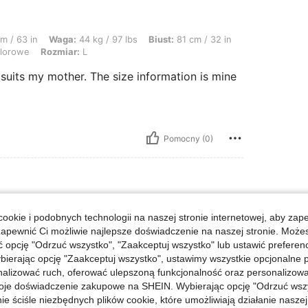
a: 44 kg / 97 lbs, Biust: 81 cm / 32 in, Talia: 65 cm / 26 in, Biodra: 83 cm / 33
m / 63 in
Waga:
44 kg / 97 lbs
Biust:
81 cm / 32 in
lorowe
Rozmiar:
L
 suits my mother. The size information is mine
Pomocny (0)
iust: 87 cm / 34 in, Biodra: 106 cm / 42 in, Kolor: Wielokolorowe, Rozmiar: M
m / 32 in
Biust:
87 cm / 34 in
ookie i podobnych technologii na naszej stronie internetowej, aby zap
zapewnić Ci możliwie najlepsze doświadczenie na naszej stronie. Moż
opcję "Odrzuć wszystko", "Zaakceptuj wszystko" lub ustawić preferen
bierając opcję "Zaakceptuj wszystko", ustawimy wszystkie opcjonalne pl
lizować ruch, oferować ulepszoną funkcjonalność oraz personalizować 
oje doświadczenie zakupowe na SHEIN. Wybierając opcję "Odrzuć wszy
ie ściśle niezbędnych plików cookie, które umożliwiają działanie nasze
Pomocny (0)