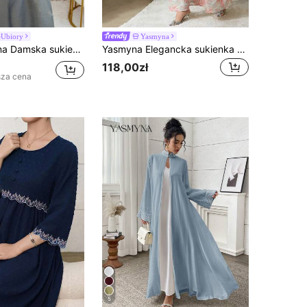
Ubiory
Yasmyna
m kolorze z siateczki, z kołnierzykiem stójką i długim rękawem w stylu arabskim
Yasmyna Elegancka sukienka damska w stylu arabskim z kwiatowym nadrukiem
118,00zł
sza cena
5