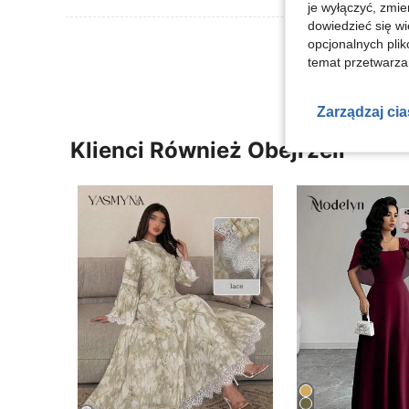
je wyłączyć, zmie
dowiedzieć się w
Zobacz Więce
opcjonalnych plik
temat przetwarzan
Zarządzaj ci
Klienci Również Obejrzeli