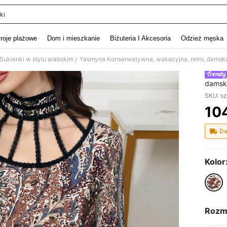
ki
and down arrow keys to navigate search Ostatnie wyszukiwanie and szukaj i znaj
troje plażowe
Dom i mieszkanie
Biżuteria I Akcesoria
Odzież męska
Sukienki w stylu arabskim
Yasmyna Konserwatywna, wakacyjna, retro, damska
/
damska
SKU: s
10
PR
Da
Kolor
Rozm