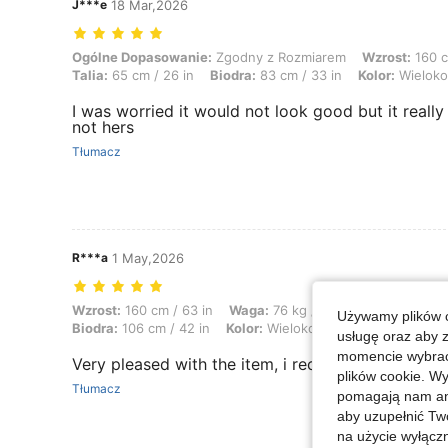
J***e
18 Mar,2026
Ogólne Dopasowanie: Zgodny z Rozmiarem, Wzrost: 160 cm / 63 in, Wag
Ogólne Dopasowanie:
Zgodny z Rozmiarem
Wzrost:
160 c
Talia:
65 cm / 26 in
Biodra:
83 cm / 33 in
Kolor:
Wieloko
I was worried it would not look good but it really
not hers
Tłumacz
R***a
1 May,2026
Wzrost: 160 cm / 63 in, Waga: 76 kg / 168 lbs, Talia: 81 cm / 32 in, B
Wzrost:
160 cm / 63 in
Waga:
76 kg / 168 lbs
Talia:
81 c
Używamy plików c
Biodra:
106 cm / 42 in
Kolor:
Wielokolorowe
Rozmiar:
M
usługę oraz aby 
momencie wybrać 
Very pleased with the item, i recommend:)
plików cookie. Wy
Tłumacz
pomagają nam ana
aby uzupełnić Tw
na użycie wyłączn