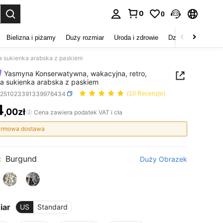
0
0
duj. Press Enter to select.
Bielizna i piżamy
Duży rozmiar
Uroda i zdrowie
Dzieci
Buty
D
 sukienka arabska z paskiem
Yasmyna Konserwatywna, wakacyjna, retro,
 sukienka arabska z paskiem
z251023391339976434
(10 Recenzje)
4
,00zł
ICE AND AVAILABILITY
Cena zawiera podatek VAT i cła
rmowa dostawa
:
Burgund
Duży Obrazek
iar
US
Standard