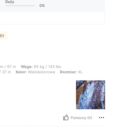
Duży
0%
(1)
a: 65 kg / 143 lbs, Biodra: 126 cm / 50 in, Talia: 75 cm / 30 in, Biust: 93 cm / 
m / 67 in
Waga:
65 kg / 143 lbs
 37 in
Kolor:
Wielokolorowe
Rozmiar:
XL
Pomocny (0)