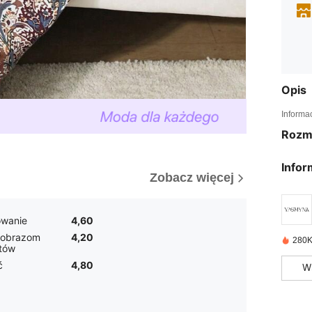
Opis
Informa
Rozm
Infor
Zobacz więcej
wanie
4,60
 obrazom
4,20
280K
tów
ć
4,80
W