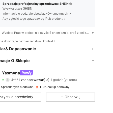
Sprzedaje profesjonalny sprzedawca: SHEIN
Wysyłka przez SHEIN
Informacja o podziale obowiązków umownych
Aby zgłosić tego sprzedawcę i/lub produkt
Wycięte,Prać w pralce, nie czyścić chemicznie, prać z delikatnym detergent
cje dotyczące bezpieczeństwa i kontakt
iar& Dopasowanie
4,76
1.5K
133K
macje O Sklepie
4,76
1.5K
133K
4,76
1.5K
133K
Yasmyna
4***1
zaobserwował(-a)
1 godzin(y) temu
n***b
przegląda
4,76
1.5K
133K
 Sprzedanych niedawno
110K Zakup ponowny
4,76
1.5K
133K
szystkie przedmioty
Obserwuj
4,76
1.5K
133K