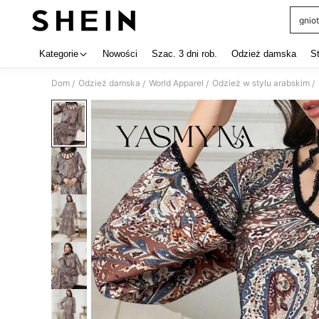
gniot
Use up 
Kategorie
Nowości
Szac. 3 dni rob.
Odzież damska
S
Dom
Odzież damska
World Apparel
Odzież w stylu arabskim
/
/
/
/