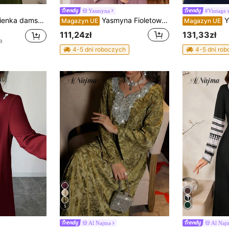
Yasmyna
#Vintage s
wem i stójką, z nadrukiem graficznym i cekinami
Yasmyna Fioletowa, luźna, zapinana na zamek abaja dla kobiet, odpowiednia na jesienne i zimowe wyjścia
Yasmyna Hafto
Magazyn UE
Magazyn UE
111,24zł
131,33zł
a
4-5 dni roboczych
4-5 dni ro
5
Al Najma
Al Naj