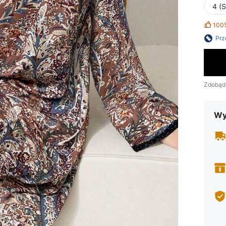
4 (S
100
Prz
Zdobąd
Wy