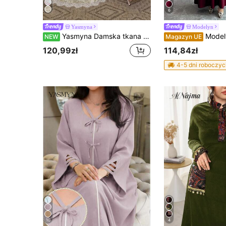
6
Yasmyna
Modelyn
Yasmyna Damska tkana sukienka z cyfrowym nadrukiem, długim rękawem, białym wykończeniem koronkowym, rozpuszczalną w wodzie koronką, podkreślającą talię, o kroju A, elegancka i romantyczna, w stylu arabskim
Modelyn Damska sukienka z kwadratowym dekolt
NEW
Magazyn UE
120,99zł
114,84zł
4-5 dni roboczyc
10
4