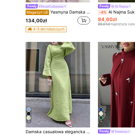
#StrojeCodzienne
Al Najma
Yasmyna Damska luźna sukienka z kokardą i ozdobnymi rękawami w kształcie dzwonka w stylu arabskim
Al Najma Sukienka damska w stylu arabskim z długim ręka
Magazyn UE
-4%
84,60zł
134,00zł
89,01zł
najniższa cen
4-5 dni roboczych
4
14
Damska casualowa elegancka długa sukienka abaja w jednolitym kolorze, dopasowana, odpowiednia na wszystkie pory roku i wakacje jesienne
Yasmyna