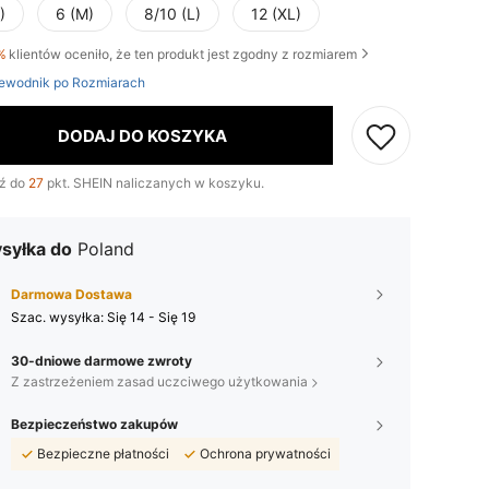
)
6 (M)
8/10 (L)
12 (XL)
%
klientów oceniło, że ten produkt jest zgodny z rozmiarem
ewodnik po Rozmiarach
DODAJ DO KOSZYKA
ź do
27
pkt. SHEIN naliczanych w koszyku.
syłka do
Poland
Darmowa Dostawa
Szac. wysyłka:
Się 14 - Się 19
30-dniowe darmowe zwroty
Z zastrzeżeniem zasad uczciwego użytkowania
Bezpieczeństwo zakupów
Bezpieczne płatności
Ochrona prywatności