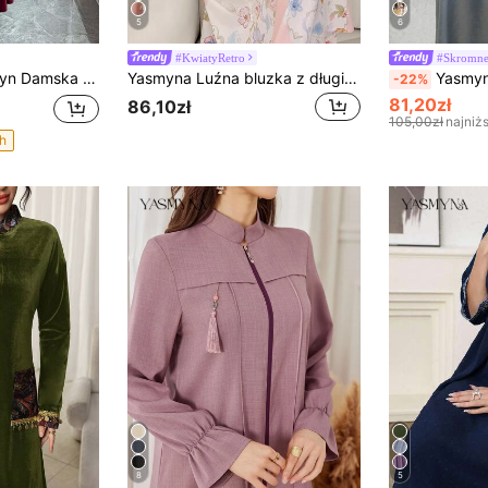
5
6
#KwiatyRetro
#Skromne
em i marszczeniami w talii w kształcie litery A, elegancka, romantyczna, na co dzień
Yasmyna Luźna bluzka z długim rękawem i nadrukiem kwiatowym, z podwójną warstwą koronki i panelami z siateczki
Yasmyna Damska sukienka w jednolity
-22%
81,20zł
86,10zł
105,00zł
najniż
h
8
5