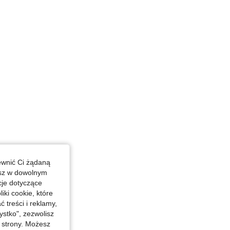
 in, Kolor: Wielokolorowe, Rozmiar: L
ewnić Ci żądaną
esz w dowolnym
cje dotyczące
iki cookie, które
treści i reklamy,
stko", zezwolisz
j strony. Możesz