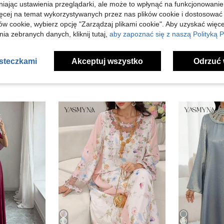
niając ustawienia przeglądarki, ale może to wpłynąć na funkcjonowanie
ięcej na temat wykorzystywanych przez nas plików cookie i dostosować
j Opinii
ów cookie, wybierz opcję "Zarządzaj plikami cookie". Aby uzyskać więce
ia zebranych danych, kliknij tutaj,
aby zapoznać się z naszą Polityką P
asteczkami
Akceptuj wszystko
Odrzuć 