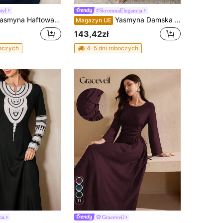
tyl
#SkromnaElegancja
wana i wycinana tkanina damska w stylu arabskim Haftowane sukienki dla kobiet Sukienka skromna granatowa sukienka damska Skromna sukienka damska Sukienki niebieskie
Yasmyna Damska elegancka, jednokolorowa, zdobiona koralikami, kołnierzyk ze stójką, arabska abaja, skromna szata
Magazyn UE
143,42zł
boczych
4-5 dni roboczych
11
ma
Graceveil