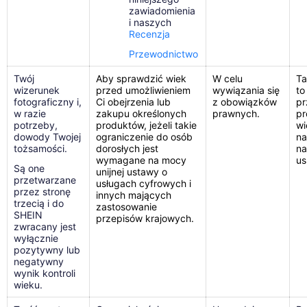
zawiadomienia
i naszych
Recenzja
Przewodnictwo
Twój
Aby sprawdzić wiek
W celu
Ta
wizerunek
przed umożliwieniem
wywiązania się
to
fotograficzny i,
Ci obejrzenia lub
z obowiązków
pr
w razie
zakupu określonych
prawnych.
pr
potrzeby,
produktów, jeżeli takie
wi
dowody Twojej
ograniczenie do osób
na
tożsamości.
dorosłych jest
na
wymagane na mocy
us
Są one
unijnej ustawy o
przetwarzane
usługach cyfrowych i
przez stronę
innych mających
trzecią i do
zastosowanie
SHEIN
przepisów krajowych.
zwracany jest
wyłącznie
pozytywny lub
negatywny
wynik kontroli
wieku.