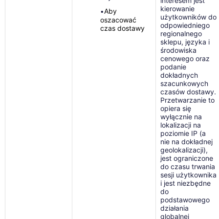
interesem jest
kierowanie
Aby
•
użytkowników do
oszacować
odpowiedniego
czas dostawy
regionalnego
sklepu, języka i
środowiska
cenowego oraz
podanie
dokładnych
szacunkowych
czasów dostawy.
Przetwarzanie to
opiera się
wyłącznie na
lokalizacji na
poziomie IP (a
nie na dokładnej
geolokalizacji),
jest ograniczone
do czasu trwania
sesji użytkownika
i jest niezbędne
do
podstawowego
działania
globalnej