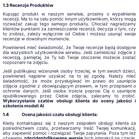
1.3
Recenzje Produktów
Kupując produkt w naszym serwisie, prosimy o wypełnienie
recenzji. Ma to na celu pomóc innym użytkownikom, którzy mogą
rozważać zakup tego samego produktu. Chociaż nagradzamy
klientów punktami za zamieszczanie recenzji, decyzja o tym, czy
to zrobisz, zależy wyłącznie od Ciebie i możesz usunąć swoje
recenzje w dowolnym momencie.
Powinieneś mieć świadomość, że Twoje recenzje będą dostępne
dla wszystkich użytkowników serwisu. Jeśli zamieścisz zdjęcie z
recenzją, pamiętaj, że Ty lub Twoje otoczenie możecie zostać
rozpoznani na zdjęciu.
Jeśli publikujesz wizerunek osoby trzeciej, w tym swoich dzieci,
powinieneś najpierw uzyskać na to jej zgodę. Należy mieć
świadomość, że może przysługiwać im prawo do usunięcia
zdjęcia zgodnie z obowiązującym prawem, w tym przepisami o
ochronie danych. Jeśli osoba trzecia poprosi Cię o usunięcie
opublikowanego przez Ciebie zdjęcia, zalecamy to zrobić.
Wykorzystanie czatów obsługi klienta do oceny jakości i
szkolenia modeli AI
1.4
Ocena jakości czatu obsługi klienta:
Kiedy kontaktujesz się z naszym zespołem obsługi klienta za
pośrednictwem czatu, przetwarzamy treść Twojej komunikacji,
aby zapewnić pomoc i rozwiązać Twoje zapytania. Poza tym też
używamy
zdezidentyfikowane wersje
tych interakcji na czacie,