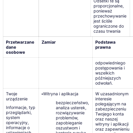
Odsetki te są
proporcjonalne,
ponieważ
przechowywanie
jest ściśle
ograniczone do
czasu trwania
Przetwarzane
Zamiar
Podstawa
dane
prawna
osobowe
odpowiedniego
postępowania i
wszelkich
późniejszych
odwołań.
Twoje
Witryna i aplikacja
W uzasadnionym
•
urządzenie
interesie
bezpieczeństwo,
polegającym na
Informacje, typ
analiza usterek,
zabezpieczeniu
przeglądarki,
rozwiązywanie
Twojego konta
system
problemów,
oraz naszej
operacyjny,
zapobieganie
witryny i aplikacji
informacje o
oszustwom i
oraz zapewnieniu
ustawieniach
kontrola ryzyka.