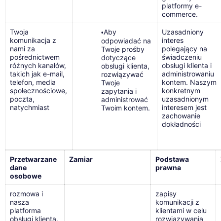
platformy e-
commerce.
Twoja
Aby
Uzasadniony
•
komunikacja z
interes
odpowiadać na
nami za
polegający na
Twoje prośby
pośrednictwem
świadczeniu
dotyczące
różnych kanałów,
obsługi klienta i
obsługi klienta,
takich jak e-mail,
administrowaniu
rozwiązywać
telefon, media
kontem. Naszym
Twoje
społecznościowe,
konkretnym
zapytania i
poczta,
uzasadnionym
administrować
natychmiast
interesem jest
Twoim kontem.
zachowanie
dokładności
Przetwarzane
Zamiar
Podstawa
dane
prawna
osobowe
rozmowa i
zapisy
nasza
komunikacji z
platforma
klientami w celu
obsługi klienta.
rozwiązywania