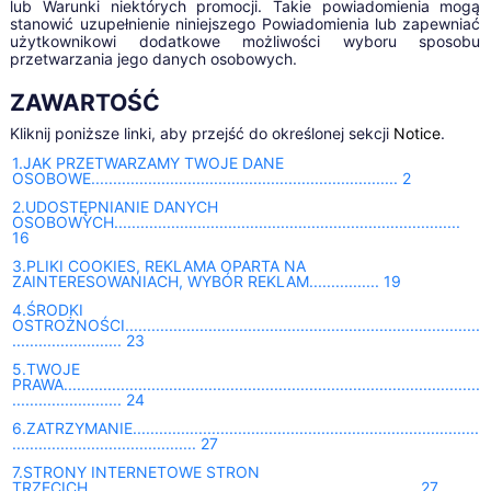
lub Warunki niektórych promocji. Takie powiadomienia mogą
stanowić uzupełnienie niniejszego Powiadomienia lub zapewniać
użytkownikowi dodatkowe możliwości wyboru sposobu
przetwarzania jego danych osobowych.
ZAWARTOŚĆ
Kliknij poniższe linki, aby przejść do określonej sekcji
Notice
.
1.JAK PRZETWARZAMY TWOJE DANE
OSOBOWE...................................................................... 2
2.UDOSTĘPNIANIE DANYCH
OSOBOWYCH...............................................................................
16
3.PLIKI COOKIES, REKLAMA OPARTA NA
ZAINTERESOWANIACH, WYBÓR REKLAM................ 19
4.ŚRODKI
OSTROŻNOŚCI.................................................................................
......................... 23
5.TWOJE
PRAWA...............................................................................................
......................... 24
6.ZATRZYMANIE...............................................................................
.......................................... 27
7.STRONY INTERNETOWE STRON
TRZECICH........................................................................... 27