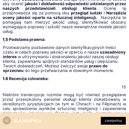
aby ocenić
jakość i dokładność odpowiedzi udzielanych przez
naszych przedstawicieli obsługi klienta
. Ocenę tę
przeprowadza się za pomocą obu
przegląd ludzki
I
Narzędzia
oceny jakości oparte na sztucznej inteligencji.
Narzędzia te
pomagają nam mierzyć jakość usług, identyfikować obszary
wymagające poprawy i szkolić nasze wewnętrzne modele jakości
usług.
1,5
Podstawa prawna:
Przetwarzamy pozbawione danych identyfikacyjnych treści
czatu w celach poprawy jakości w oparciu o nasze
uzasadniony
interes
w utrzymywaniu i doskonaleniu jakości naszej obsługi
klienta, zapewnianiu spójnych standardów usług i ulepszaniu
Twoich doświadczeń. Możesz ćwiczyć swoje
prawo do
sprzeciwu
do tego przetwarzania w dowolnym momencie.
1.6
Recenzja człowieka:
15
Niektóre transkrypcje rozmów mogą być również przeglądane
przez przeszkolony personel obsługi klienta zlokalizowany w
określonych jurysdykcjach (w tym w Chinach i na Filipinach) w
celu sprawdzenia wyników sztucznej inteligencji i zapewnienia
dokładności jakościowej. Dostęp jest ściśle kontrolowany i
podlega gwarancjom minimalizacji danych i poufności. Więcej
DLA NOWYCH
zarejestruj
informacji na temat międzynarodowego przekazywania danych
osobowych można znaleźć w punkcie 9.