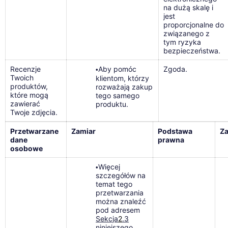
na dużą skalę i
jest
proporcjonalne do
związanego z
tym ryzyka
bezpieczeństwa.
Recenzje
Aby pomóc
Zgoda.
•
Twoich
klientom, którzy
produktów,
rozważają zakup
które mogą
tego samego
zawierać
produktu.
Twoje zdjęcia.
Przetwarzane
Zamiar
Podstawa
Za
dane
prawna
osobowe
Więcej
•
szczegółów na
temat tego
przetwarzania
można znaleźć
pod adresem
Sekcja
2
.3
niniejszego