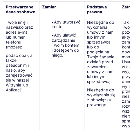
Przetwarzane
Zamiar
Podstawa
Zat
dane osobowe
prawna
Aby utworzyć
Twoje imię i
•
Niezbędne do
Tak 
konto
nazwisko oraz
wykonania
Two
adres e-mail
umowy z nami
poz
Aby ułatwić
•
lub numer
lub innym
akt
zarządzanie
telefonu
sprzedawcą
zam
Twoim kontem
(możesz
lub do
kon
i dostępem do
podjęcia na
dow
niego.
podać oba), a
Twoje żądanie
mom
także
działań przed
Usun
pseudonim i
zawarciem
w ci
hasło, aby
umowy z nami
wyj
zarejestrować
lub innym
prz
się w naszej
sprzedawcą.
dan
Witrynie lub
wym
Aplikacji.
Niezbędne do
prz
wywiązania się
nie
z obowiązku
zam
prawnego.
roz
wsz
nie
spr
wyp