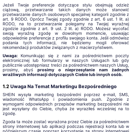
Jeżeli Twoje preferencje dotyczące stylu obejmują odzież
ciążową, przetwarzanie takich danych może stanowić
przetwarzanie danych osobowych specjalnej kategorii zgodnie z
art. 9 RODO. Oprócz Twojej zgody zgodnie z art. 6 ust. 1 lit. a)
RODO, na to przetwarzanie polegamy na Twojej wyraźnej
zgodzie zgodnie z art. 9 ust. 2 lit. a) RODO. Możesz wycofać
swoją wyraźną zgodę w dowolnym momencie, usuwając
odpowiednie preferencje z profilu swojego konta. Jeśli odmówisz
podania tych informacji, nie będziemy mogli oferować
rekomendacji produktów związanych z macierzyństwem.
Uwaga:
Komunikując się z nami za pośrednictwem poczty
elektronicznej lub formularzy w naszych Usługach lub gdy
publicznie udostępniasz treści za pośrednictwem naszych Usług,
prosimy, abyś
prosimy o nieprzesyłanie nam żadnych
wrażliwych informacji dotyczących Ciebie lub innych osób.
1.2
Uwaga Na Temat Marketingu Bezpośredniego
SHEIN wysyła marketing bezpośredni poprzez e-mail, SMS,
wiadomość WhatsApp i powiadomienia push. Zgodnie z
wymogami odpowiednich przepisów marketing bezpośredni nie
jest wysyłany do Ciebie, chyba że wyraziłeś wcześniej na to
zgodę.
Zgoda ta może zostać wyrażona przez Ciebie za pośrednictwem
strony internetowej lub aplikacji podczas rejestracji konta lub w
późniejszym czasie poprzez korzystanie ze strony internetowej