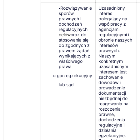
Rozwiązywanie
Uzasadniony
•
sporów
interes
prawnych i
polegający na
dochodzeń
współpracy z
regulacyjnych
agencjami
celów
oraz do
regulacyjnymi i
stosowania się
obronie naszych
do zgodnych z
interesów
prawem żądań
prawnych.
wynikających z
Naszym
właściwego
konkretnym
prawa
uzasadnionym
interesem jest
organ egzekucyjny
zachowanie
dowodów i
lub sąd
prowadzenie
dokumentacji
niezbędnej do
reagowania na
roszczenia
prawne,
dochodzenia
regulacyjne i
działania
egzekucyjne.