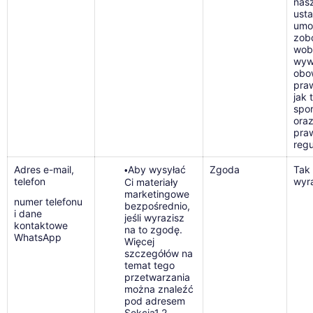
nas
ust
umo
zob
wob
wywi
obo
pra
jak 
spo
ora
pra
reg
Adres e-mail,
Aby wysyłać
Zgoda
Tak 
•
telefon
wyr
Ci materiały
marketingowe
numer telefonu
bezpośrednio,
i dane
jeśli wyrazisz
kontaktowe
na to zgodę.
WhatsApp
Więcej
szczegółów na
temat tego
przetwarzania
można znaleźć
pod adresem
Sekcja1.2