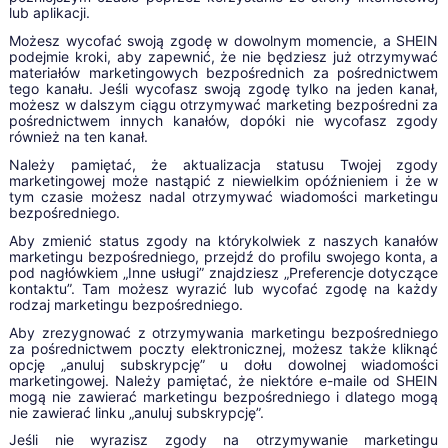
lub aplikacji.
Możesz wycofać swoją zgodę w dowolnym momencie, a SHEIN
podejmie kroki, aby zapewnić, że nie będziesz już otrzymywać
materiałów marketingowych bezpośrednich za pośrednictwem
tego kanału. Jeśli wycofasz swoją zgodę tylko na jeden kanał,
możesz w dalszym ciągu otrzymywać marketing bezpośredni za
pośrednictwem innych kanałów, dopóki nie wycofasz zgody
również na ten kanał.
Należy pamiętać, że aktualizacja statusu Twojej zgody
marketingowej może nastąpić z niewielkim opóźnieniem i że w
tym czasie możesz nadal otrzymywać wiadomości marketingu
bezpośredniego.
Aby zmienić status zgody na którykolwiek z naszych kanałów
marketingu bezpośredniego, przejdź do profilu swojego konta, a
pod nagłówkiem „Inne usługi” znajdziesz „Preferencje dotyczące
kontaktu”. Tam możesz wyrazić lub wycofać zgodę na każdy
rodzaj marketingu bezpośredniego.
Aby zrezygnować z otrzymywania marketingu bezpośredniego
za pośrednictwem poczty elektronicznej, możesz także kliknąć
opcję „anuluj subskrypcję” u dołu dowolnej wiadomości
marketingowej. Należy pamiętać, że niektóre e-maile od SHEIN
mogą nie zawierać marketingu bezpośredniego i dlatego mogą
nie zawierać linku „anuluj subskrypcję”.
Jeśli nie wyrazisz zgody na otrzymywanie marketingu