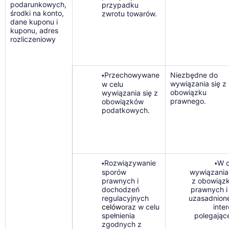
podarunkowych,
przypadku
środki na konto,
zwrotu towarów.
dane kuponu i
kuponu, adres
rozliczeniowy
Przechowywane
Niezbędne do
•
wywiązania się z
w celu
obowiązku
wywiązania się z
prawnego.
obowiązków
podatkowych.
Rozwiązywanie
W c
•
•
sporów
wywiązania 
prawnych i
z obowiąz
dochodzeń
prawnych i
regulacyjnych
uzasadnion
celów
oraz w celu
inte
spełnienia
polegając
zgodnych z