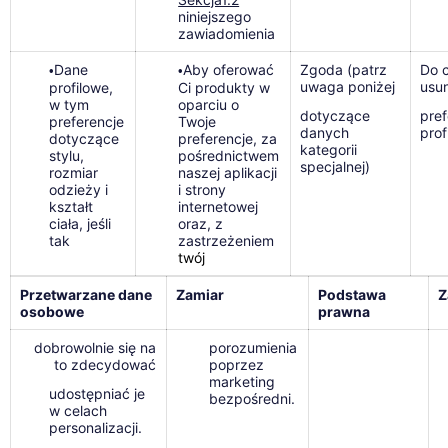
niniejszego
zawiadomienia
Dane
Aby oferować
Zgoda (patrz
Do c
•
•
uwaga poniżej
usu
profilowe,
Ci produkty w
w tym
oparciu o
dotyczące
pref
preferencje
Twoje
danych
prof
dotyczące
preferencje, za
kategorii
stylu,
pośrednictwem
specjalnej)
rozmiar
naszej aplikacji
odzieży i
i strony
kształt
internetowej
ciała, jeśli
oraz, z
tak
zastrzeżeniem
twój
Przetwarzane dane
Zamiar
Podstawa
Z
osobowe
prawna
dobrowolnie się na
porozumienia
to zdecydować
poprzez
marketing
udostępniać je
bezpośredni.
w celach
personalizacji.