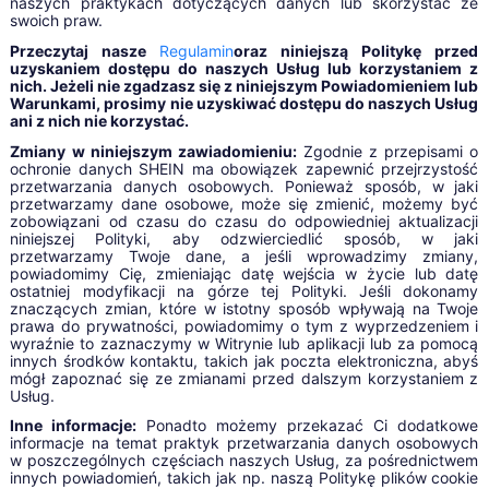
naszych praktykach dotyczących danych lub skorzystać ze
swoich praw.
Przeczytaj nasze
Regulamin
oraz niniejszą Politykę przed
uzyskaniem dostępu do naszych Usług lub korzystaniem z
nich. Jeżeli nie zgadzasz się z niniejszym Powiadomieniem lub
Warunkami, prosimy nie uzyskiwać dostępu do naszych Usług
ani z nich nie korzystać.
Zmiany w niniejszym zawiadomieniu:
Zgodnie z przepisami o
ochronie danych SHEIN ma obowiązek zapewnić przejrzystość
przetwarzania danych osobowych. Ponieważ sposób, w jaki
przetwarzamy dane osobowe, może się zmienić, możemy być
zobowiązani od czasu do czasu do odpowiedniej aktualizacji
niniejszej Polityki, aby odzwierciedlić sposób, w jaki
przetwarzamy Twoje dane, a jeśli wprowadzimy zmiany,
powiadomimy Cię, zmieniając datę wejścia w życie lub datę
ostatniej modyfikacji na górze tej Polityki. Jeśli dokonamy
znaczących zmian, które w istotny sposób wpływają na Twoje
prawa do prywatności, powiadomimy o tym z wyprzedzeniem i
wyraźnie to zaznaczymy w Witrynie lub aplikacji lub za pomocą
innych środków kontaktu, takich jak poczta elektroniczna, abyś
mógł zapoznać się ze zmianami przed dalszym korzystaniem z
Usług.
Inne informacje:
Ponadto możemy przekazać Ci dodatkowe
informacje na temat praktyk przetwarzania danych osobowych
w poszczególnych częściach naszych Usług, za pośrednictwem
innych powiadomień, takich jak np. naszą Politykę plików cookie