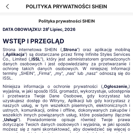
POLITYKA PRYWATNOŚCI SHEIN
Polityka prywatności SHEIN
t
DATA OBOWIĄZKU: 28
Lipiec, 2026
WSTĘP I PRZEGLĄD
Strona internetowa SHEIN („
Strona
”) oraz aplikację mobilną
(„
Aplikacja
”) są dostarczane przez firmę Infinite Styles Services
Co., Limited („
ISSL
”), który jest administratorem gromadzonych
danych osobowych i jest odpowiedzialny za przetwarzanie i
ochronę takich danych osobowych. W niniejszej Informacji
terminy „SHEIN”, „Firma”, „my”, „nas” lub „nasz” odnoszą się do
ISSL.
Niniejsza informacja o ochronie prywatności („
Ogłoszenie
„)
wyjaśnia, w jaki sposób ISSL gromadzi, wykorzystuje, udostępnia
i przetwarza Twoje Dane Osobowe, gdy korzystasz lub
uzyskujesz dostęp do Witryny, Aplikacji lub gdy korzystasz z
naszych usług, w tym wszelkich pisemnych, elektronicznych i
ustnych, komunikacji, online i offline, dokonywanych zakupów i
wszelkich innych powiązanych usług, które posiadamy (łącznie
„
Usługi
”). Powiadomienie opisuje również Twoje prawa
dotyczące Twoich danych osobowych i wyjaśnia, w jaki sposób
możesz się z nami skontaktować, aby dowiedzieć się więcej o