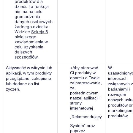
produktów dla
dzieci. Ta funkcja
nie ma na celu
gromadzenia
danych osobowych
żadnego dziecka.
Widzieć
Sekcja 8
niniejszego
zawiadomienia w
celu uzyskania
dalszych
szczegółów.
Aktywność w witrynie lub
•
Aby oferować
W
Ci produkty w
aplikacji, w tym produkty
uzasadniony
oparciu o Twoje
przeglądane, zakupione
interesach
zainteresowania,
lub dodane do list
związanych 
za
życzeń.
badaniami i
pośrednictwem
rozwojem
naszej aplikacji i
naszych usłu
strony
produktów o
internetowej
marketingie
produktów.
„Rekomendujący
System” oraz
poprzez