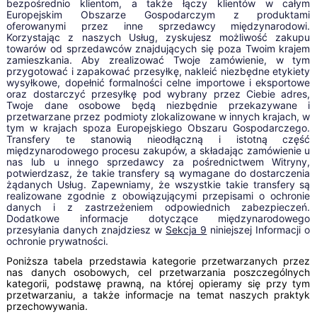
bezpośrednio klientom, a także łączy klientów w całym
Europejskim Obszarze Gospodarczym z produktami
oferowanymi przez inne sprzedawcy międzynarodowi.
Korzystając z naszych Usług, zyskujesz możliwość zakupu
towarów od sprzedawców znajdujących się poza Twoim krajem
zamieszkania. Aby zrealizować Twoje zamówienie, w tym
przygotować i zapakować przesyłkę, nakleić niezbędne etykiety
wysyłkowe, dopełnić formalności celne importowe i eksportowe
oraz dostarczyć przesyłkę pod wybrany przez Ciebie adres,
Twoje dane osobowe będą niezbędnie przekazywane i
przetwarzane przez podmioty zlokalizowane w innych krajach, w
tym w krajach spoza Europejskiego Obszaru Gospodarczego.
Transfery te stanowią nieodłączną i istotną część
międzynarodowego procesu zakupów, a składając zamówienie u
nas lub u innego sprzedawcy za pośrednictwem Witryny,
potwierdzasz, że takie transfery są wymagane do dostarczenia
żądanych Usług. Zapewniamy, że wszystkie takie transfery są
realizowane zgodnie z obowiązującymi przepisami o ochronie
danych i z zastrzeżeniem odpowiednich zabezpieczeń.
Dodatkowe informacje dotyczące międzynarodowego
przesyłania danych znajdziesz w
Sekcja 9
niniejszej Informacji o
ochronie prywatności.
Poniższa tabela przedstawia kategorie przetwarzanych przez
nas danych osobowych, cel przetwarzania poszczególnych
kategorii, podstawę prawną, na której opieramy się przy tym
przetwarzaniu, a także informacje na temat naszych praktyk
przechowywania.