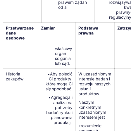
prawem żądań
rozwiązywa
od a
kwe
prawnyc
regulacyjn
Przetwarzane
Zamiar
Podstawa
Zatrz
dane
prawna
osobowe
właściwy
organ
ścigania
lub sąd.
Historia
Aby polecić
W uzasadnionym
•
zakupów
Ci produkty,
interesie badań i
które mogą Ci
rozwoju naszych
się spodobać.
usług i
produktów.
Agregacja i
•
Naszym
analiza na
konkretnym
potrzeby
uzasadnionym
badań rynku i
interesem jest
planowania
produkcji.
zrozumienie
zachowań