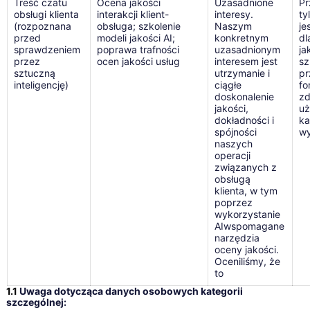
Treść czatu
Ocena jakości
Uzasadnione
P
obsługi klienta
interakcji klient-
interesy.
ty
(rozpoznana
obsługa; szkolenie
Naszym
je
przed
modeli jakości AI;
konkretnym
dl
sprawdzeniem
poprawa trafności
uzasadnionym
ja
przez
ocen jakości usług
interesem jest
sz
sztuczną
utrzymanie i
p
inteligencję)
ciągłe
fo
doskonalenie
zd
jakości,
uż
dokładności i
ka
spójności
wy
naszych
operacji
związanych z
obsługą
klienta, w tym
poprzez
wykorzystanie
AIwspomagane
narzędzia
oceny jakości.
Oceniliśmy, że
to
1.1
Uwaga dotycząca danych osobowych kategorii
szczególnej: