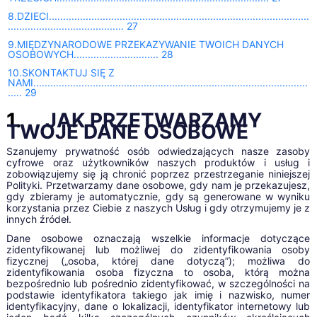
8.DZIECI............................................................................................
......................................... 27
9.MIĘDZYNARODOWE PRZEKAZYWANIE TWOICH DANYCH
OSOBOWYCH.............................. 28
10.SKONTAKTUJ SIĘ Z
NAMI.................................................................................................
..... 29
1.
JAK PRZETWARZAMY
TWOJE DANE OSOBOWE
Szanujemy prywatność osób odwiedzających nasze zasoby
cyfrowe oraz użytkowników naszych produktów i usług i
zobowiązujemy się ją chronić poprzez przestrzeganie niniejszej
Polityki. Przetwarzamy dane osobowe, gdy nam je przekazujesz,
gdy zbieramy je automatycznie, gdy są generowane w wyniku
korzystania przez Ciebie z naszych Usług i gdy otrzymujemy je z
innych źródeł.
Dane osobowe oznaczają wszelkie informacje dotyczące
zidentyfikowanej lub możliwej do zidentyfikowania osoby
fizycznej („osoba, której dane dotyczą”); możliwa do
zidentyfikowania osoba fizyczna to osoba, którą można
bezpośrednio lub pośrednio zidentyfikować, w szczególności na
podstawie identyfikatora takiego jak imię i nazwisko, numer
identyfikacyjny, dane o lokalizacji, identyfikator internetowy lub