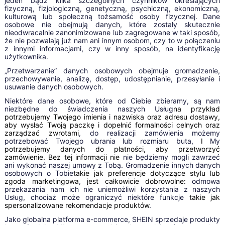
jeden bądź kilka szczególnych czynników określających
fizyczną, fizjologiczną, genetyczną, psychiczną, ekonomiczną,
kulturową lub społeczną tożsamość osoby fizycznej. Dane
osobowe nie obejmują danych, które zostały skutecznie
nieodwracalnie zanonimizowane lub zagregowane w taki sposób,
że nie pozwalają już nam ani innym osobom, czy to w połączeniu
z innymi informacjami, czy w inny sposób, na identyfikację
użytkownika.
„Przetwarzanie” danych osobowych obejmuje gromadzenie,
przechowywanie, analizę, dostęp, udostępnianie, przesyłanie i
usuwanie danych osobowych.
Niektóre dane osobowe, które od Ciebie zbieramy, są nam
niezbędne do świadczenia naszych Usług
na przykład
potrzebujemy Twojego imienia i nazwiska oraz adresu dostawy,
aby wysłać Twoją paczkę i dopełnić formalności celnych oraz
zarządzać zwrotami
, do realizacji zamówienia możemy
potrzebować Twojego ubrania lub rozmiaru buta,
I
My
potrzebujemy danych do płatności, aby przetworzyć
zamówienie. Bez tej informacji nie
nie będziemy mogli zawrzeć
ani wykonać naszej umowy z Tobą. Gromadzenie innych danych
osobowych o Tobie
takie jak preferencje dotyczące stylu lub
zgoda marketingowa
,
jest całkowicie dobrowolne:
odmowa
przekazania nam ich nie uniemożliwi korzystania z naszych
Usług, chociaż może ograniczyć niektóre funkcje
takie jak
spersonalizowane rekomendacje produktów
.
Jako globalna platforma e-commerce, SHEIN sprzedaje produkty