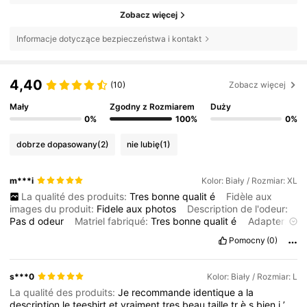
Zobacz więcej
Informacje dotyczące bezpieczeństwa i kontakt
4,40
(10)
Zobacz więcej
Mały
Zgodny z Rozmiarem
Duży
0%
100%
0%
dobrze dopasowany
(2)
nie lubię
(1)
m***i
Kolor: Biały / Rozmiar: XL
La qualité des produits:
Tres
bonne
qualit
é
Fidèle aux
images du produit:
Fidele
aux
photos
Description de l'odeur:
Pas
d
odeur
Matriel fabriqué:
Tres
bonne
qualit
é
Adapter:
Et
la
taille
parfaite
Pomocny
(0)
s***0
Kolor: Biały / Rozmiar: L
La qualité des produits:
Je
recommande
identique
a
la
description
le
teeshirt
et
vraiment
tres
beau
taille
tr
è
s
bien
j
’