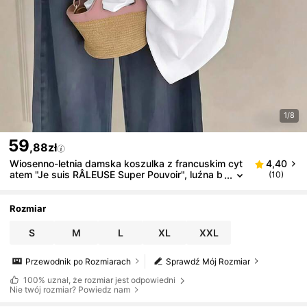
1/8
59
,88zł
Wiosenno-letnia damska koszulka z francuskim cyt
4,40
atem "Je suis RÂLEUSE Super Pouvoir", luźna b
(10)
awełniana koszulka z krótkim rękawem, parysk
i, odważny, graficzny top, letnia koszulka w stylu Y
2K Streetwear. Miękka, opadająca i oddychająca d
Rozmiar
amska koszulka z krótkim rękawem.
S
M
L
XL
XXL
Przewodnik po Rozmiarach
Sprawdź Mój Rozmiar
100%
uznał, że rozmiar jest odpowiedni
Nie twój rozmiar? Powiedz nam