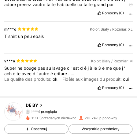
adore
prenez
vautre
taille
habituelle
ca
taille
grand
par
moment
Pomocny
(0)
m***o
Kolor: Biały / Rozmiar: XL
T
shirt
un
peu
epais
Pomocny
(0)
v***o
Kolor: Biały / Rozmiar: M
Super
ne
bouge
pas
au
lavage
c
'
est
d
é
j
à
le
3
è
me
que
j
'
ach
è
te
avec
d
'
autre
é
criture
.....
La qualité des produits:
ok
Fidèle aux images du produit:
oui
Pomocny
(0)
769 Obserwujący
4,78
DE BY
i***4
przegląda
769 Obserwujący
4,78
11K+ Sprzedanych niedawno
2K+ Zakup ponowny
Obserwuj
Wszystkie przedmioty
769 Obserwujący
4,78