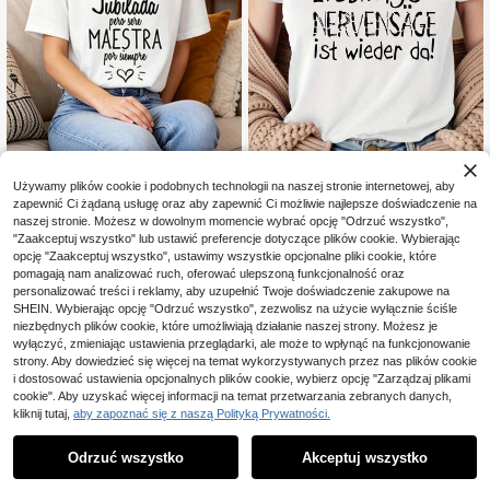
Używamy plików cookie i podobnych technologii na naszej stronie internetowej, aby
zapewnić Ci żądaną usługę oraz aby zapewnić Ci możliwie najlepsze doświadczenie na
Damskie T-shirty
Twój ulubiony nadruk z
Magazyn UE
Magazyn UE
naszej stronie. Możesz w dowolnym momencie wybrać opcję "Odrzuć wszystko",
nów na wybiegu! Modna damska k
25
34
"Zaakceptuj wszystko" lub ustawić preferencje dotyczące plików cookie. Wybierając
,00zł
,47zł
oszulka z krótkim rękawem, codzie
opcję "Zaakceptuj wszystko", ustawimy wszystkie opcjonalne pliki cookie, które
nna, z okrągłym dekoltem, dla kobi
et.
pomagają nam analizować ruch, oferować ulepszoną funkcjonalność oraz
personalizować treści i reklamy, aby uzupełnić Twoje doświadczenie zakupowe na
SHEIN. Wybierając opcję "Odrzuć wszystko", zezwolisz na użycie wyłącznie ściśle
niezbędnych plików cookie, które umożliwiają działanie naszej strony. Możesz je
wyłączyć, zmieniając ustawienia przeglądarki, ale może to wpłynąć na funkcjonowanie
strony. Aby dowiedzieć się więcej na temat wykorzystywanych przez nas plików cookie
i dostosować ustawienia opcjonalnych plików cookie, wybierz opcję "Zarządzaj plikami
cookie". Aby uzyskać więcej informacji na temat przetwarzania zebranych danych,
kliknij tutaj,
aby zapoznać się z naszą Polityką Prywatności.
Odrzuć wszystko
Akceptuj wszystko