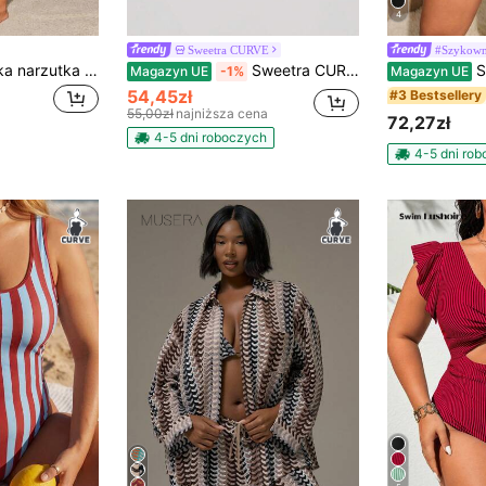
4
Sweetra CURVE
#Szykow
Swim Vcay Sukienka narzutka na wakacje z dzianiny w dużym rozmiarze
Sweetra CURVE Spódnica damska plus size na lato, wakacje na plaży, ściągana sznurkiem, marszczona, z frędzlami w kształcie rozgwiazdy, w jednolitym kolorze, o specjalnej fakturze, z rozcięciem
Swim SPRTY Je
Magazyn UE
-1%
Magazyn UE
54,45zł
#3 Bestsellery
55,00zł
najniższa cena
72,27zł
4-5 dni roboczych
4-5 dni ro