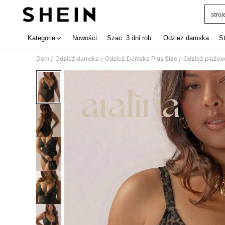
stro
Use up 
Kategorie
Nowości
Szac. 3 dni rob.
Odzież damska
S
Dom
Odzież damska
Odzież Damska Plus Size
Odzież plażow
/
/
/