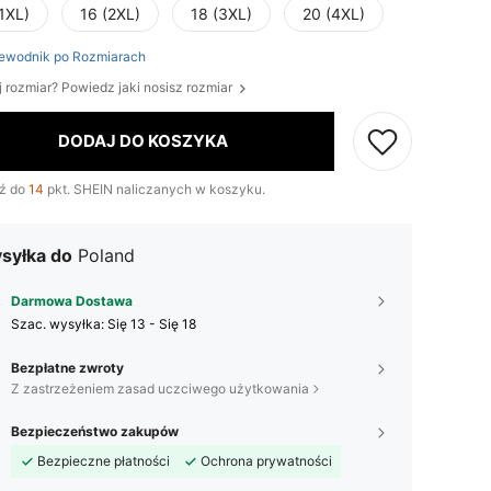
1XL)
16 (2XL)
18 (3XL)
20 (4XL)
ewodnik po Rozmiarach
j rozmiar? Powiedz jaki nosisz rozmiar
DODAJ DO KOSZYKA
ź do
14
pkt. SHEIN naliczanych w koszyku.
syłka do
Poland
Darmowa Dostawa
Szac. wysyłka:
Się 13 - Się 18
Bezpłatne zwroty
Z zastrzeżeniem zasad uczciwego użytkowania
Bezpieczeństwo zakupów
Bezpieczne płatności
Ochrona prywatności