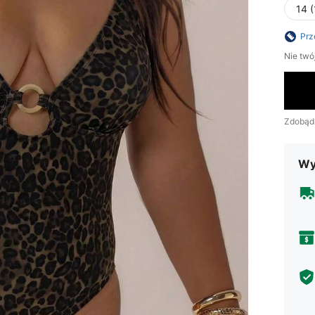
14 (
Prz
Nie twó
Zdobąd
Wy