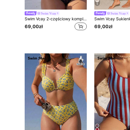
6
Swim Vcay
Swim Vcay
Swim Vcay 2-częściowy komplet damski plus size, elegancki casualowy top na ramiączkach i kostium kąpielowy w losowy wzór panterki na plażę i basen
69,00zł
69,00zł