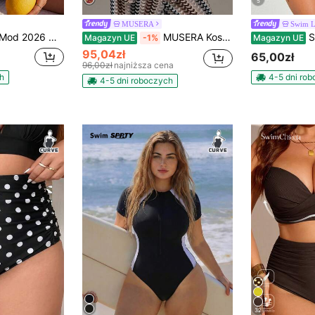
5
MUSERA
Swim L
y w dużych rozmiarach w pionowe paski w kontrastowym kolorze, wyszczuplający, z okrągłym dekoltem
MUSERA Koszula z dzianiny szydełkowej w dużym rozmiarze, zapinana na guziki, tylko na wakacje, święta, urocze, romantyczne, letnie, seksowne, plażowe, letnie
Swim Lush
Magazyn UE
-1%
Magazyn UE
95,04zł
65,00zł
96,00zł
najniższa cena
h
4-5 dni ro
4-5 dni roboczych
32