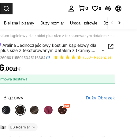
0
0
duj. Press Enter to select.
Bielizna i piżamy
Duży rozmiar
Uroda i zdrowie
Dzieci
Buty
D
Aralina Jednoczęściowy kostium kąpielowy dla kobiet plus size z teksturowanym detalem z tkaniny, idealny do plażowych i letnich stylizacji
Aralina Jednoczęściowy kostium kąpielowy dla
 plus size z teksturowanym detalem z tkaniny,
 do plażowych i letnich stylizacji
z260601155015345116384
(500+ Recenzje)
6
,00zł
ICE AND AVAILABILITY
rmowa dostawa
:
Brązowy
Duży Obrazek
iar
US Rozmiar