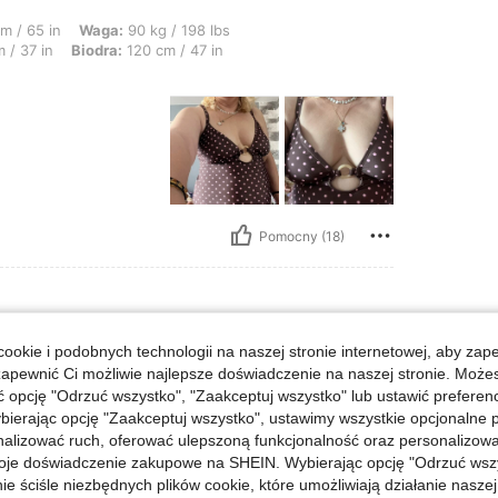
a: 90 kg / 198 lbs, Kształt ciała: Trójkąt, Biust: 108 cm / 42.5 in, Talia: 95 cm
m / 65 in
Waga:
90 kg / 198 lbs
 / 37 in
Biodra:
120 cm / 47 in
Pomocny (18)
ookie i podobnych technologii na naszej stronie internetowej, aby zap
r: 3XL
Rozmiar:
3XL
zapewnić Ci możliwie najlepsze doświadczenie na naszej stronie. Moż
opcję "Odrzuć wszystko", "Zaakceptuj wszystko" lub ustawić preferen
bierając opcję "Zaakceptuj wszystko", ustawimy wszystkie opcjonalne pl
lizować ruch, oferować ulepszoną funkcjonalność oraz personalizować 
oje doświadczenie zakupowe na SHEIN. Wybierając opcję "Odrzuć wszy
Pomocny (1)
ie ściśle niezbędnych plików cookie, które umożliwiają działanie nasze