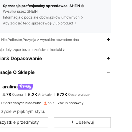
Sprzedaje profesjonalny sprzedawca: SHEIN
Wysyłka przez SHEIN
Informacja o podziale obowiązków umownych
Aby zgłosić tego sprzedawcę i/lub produkt
Nie,Poliester,Pozycja z wysokim obwodem dna
cje dotyczące bezpieczeństwa i kontakt
4,78
5.2K
672K
iar& Dopasowanie
macje O Sklepie
4,78
5.2K
672K
aralina
4,78
5.2K
672K
Ocena
Artykuły
Obserwujący
g***z
zapłacono
1 dzień temu
+ Sprzedanych niedawno
99K+ Zakup ponowny
4,78
5.2K
672K
 życie w pięknym stylu.
szystkie przedmioty
Obserwuj
4,78
5.2K
672K