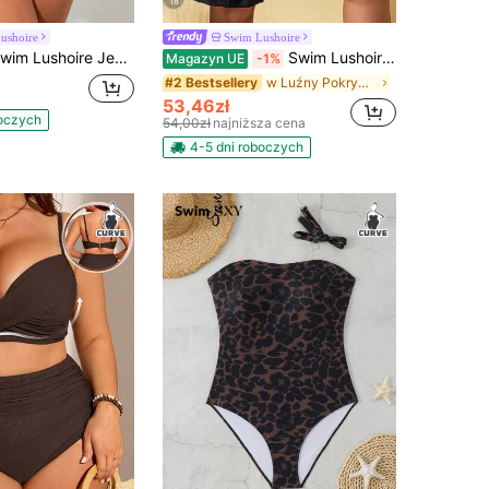
18
ushoire
Swim Lushoire
oire Jednoczęściowy kostium kąpielowy w paski z wycięciem na plecach w dużym rozmiarze na wakacje na plaży
Swim Lushoire Plus Size Szorty Bermudy Z Włókna Bambusowego Ściągane Sznurkiem Narzutka, Na Letnie Wakacje Na Plaży
Magazyn UE
-1%
w Luźny Pokrywy w rozmiarze plus
#2 Bestsellery
53,46zł
boczych
54,00zł
najniższa cena
4-5 dni roboczych