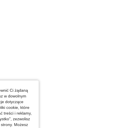
 / 37 in, Biodra: 120 cm / 47 in, Kolor: Czekoladowy brązowy, Rozmiar: 1XL
ewnić Ci żądaną
esz w dowolnym
cje dotyczące
iki cookie, które
treści i reklamy,
stko", zezwolisz
j strony. Możesz