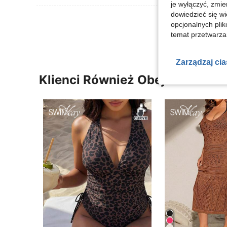
je wyłączyć, zmie
dowiedzieć się w
Zobacz Więce
opcjonalnych plik
temat przetwarzan
Zarządzaj ci
Klienci Również Obejrzeli