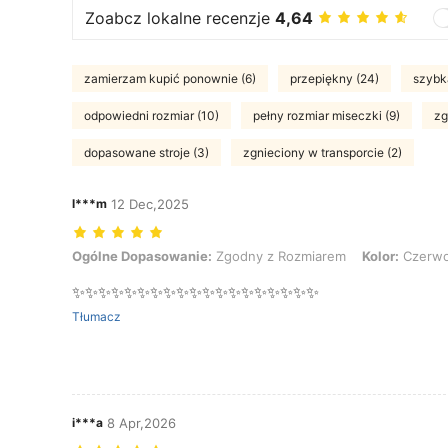
Zoabcz lokalne recenzje
4,64
zamierzam kupić ponownie (6)
przepiękny (24)
szybka
odpowiedni rozmiar (10)
pełny rozmiar miseczki (9)
zg
dopasowane stroje (3)
zgnieciony w transporcie (2)
l***m
12 Dec,2025
Ogólne Dopasowanie: Zgodny z Rozmiarem, Kolor: Czerwony, Rozm
Ogólne Dopasowanie:
Zgodny z Rozmiarem
Kolor:
Czerw
✨✨✨✨✨✨✨✨✨✨✨✨✨✨✨✨✨✨✨
Tłumacz
i***a
8 Apr,2026