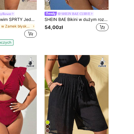
31
nyRower
SHEIN BAE CURVE
dnoczęściowy kostium kąpielowy do surfingu w dużych rozmiarach dla kobiet z kontrastowymi spodenkami, swobodny sportowy strój kąpielowy na wakacje, letni
SHEIN BAE Bikini w dużym rozmiarze na letnie wakacje na plażę, z wiązaniem na szyi, jednolity kolor, komplet
w Zamek błyskawiczny Rashguards w rozmiarze plus
54,00zł
boczych