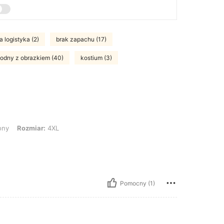
 logistyka (2)
brak zapachu (17)
odny z obrazkiem (40)
kostium (3)
iar: 4XL
ony
Rozmiar:
4XL
Pomocny (1)