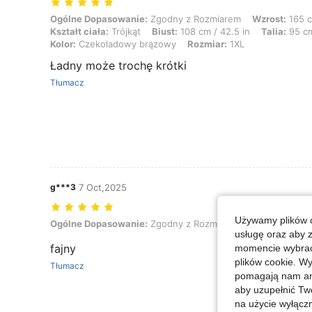
Ogólne Dopasowanie: Zgodny z Rozmiarem, Wzrost: 165 cm / 65 in, Wag
Ogólne Dopasowanie:
Zgodny z Rozmiarem
Wzrost:
165 c
Kształt ciała:
Trójkąt
Biust:
108 cm / 42.5 in
Talia:
95 cm
Kolor:
Czekoladowy brązowy
Rozmiar:
1XL
Ładny może trochę krótki
Tłumacz
g***3
7 Oct,2025
Używamy plików c
Ogólne Dopasowanie: Zgodny z Rozmiarem, Kolor: Czarne, Rozmia
Ogólne Dopasowanie:
Zgodny z Rozmiarem
Kolor:
Czarne
usługę oraz aby 
fajny
momencie wybrać 
plików cookie. Wy
Tłumacz
pomagają nam ana
aby uzupełnić Tw
na użycie wyłączn