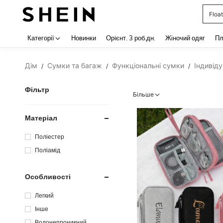
Float
Use up 
Категорії
Новинки
Орiєнт. 3 роб.дн.
Жіночий одяг
Пл
Дім
Сумки та багаж
Функціональні сумки
Індивід
/
/
/
Фільтр
Більше
Матеріал
Поліестер
Поліамід
Особливості
Легкий
Інше
Водонепроникний