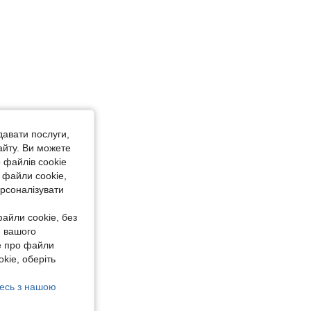
давати послуги,
айту. Ви можете
 файлів cookie
 файли cookie,
ерсоналізувати
айли cookie, без
я вашого
е про файли
kie, оберіть
есь з нашою