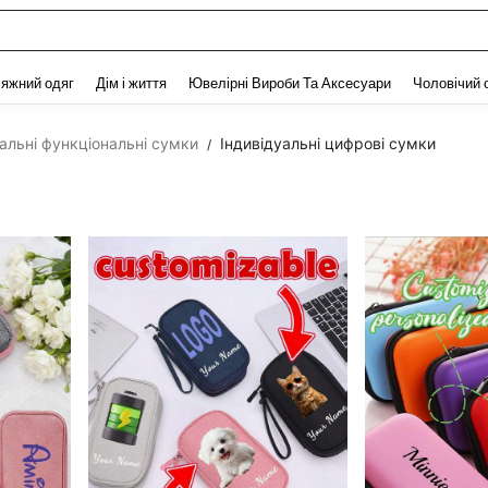
and down arrow keys to navigate search Нещодавно шукали and Пошук Відкритт
яжний одяг
Дім і життя
Ювелірні Вироби Та Аксесуари
Чоловічий 
уальні функціональні сумки
Індивідуальні цифрові сумки
/