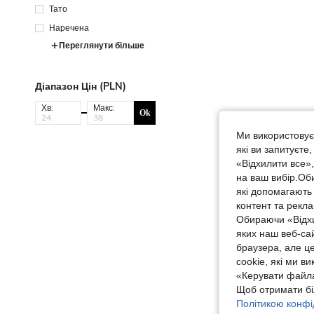
Тато
Наречена
Переглянути більше
Діапазон Цін (PLN)
Хв:
Макс:
Ok
Ми використовуєм
які ви запитуєте
«Відхилити все»
на ваш вибір.Об
які допомагають 
контент та рекл
Обираючи «Відхи
яких наш веб-са
браузера, але ц
cookie, які ми в
«Керувати файла
Щоб отримати бі
Політикою конфі