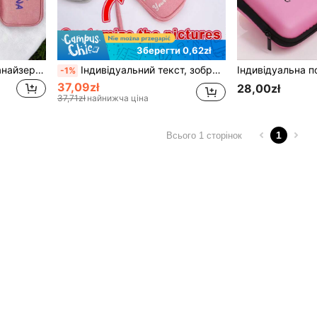
Зберегти 0,62zł
1 шт. Індивідуальний органайзер для дорожніх кабелів, персоналізований чохол для зберігання кабелів та зарядних пристроїв, індивідуальний органайзер для електроніки, сумка-органайзер для техніки, чохол для технічних аксесуарів, органайзер для дорожніх кабелів, управління кабелями, чохол для зберігання електроніки
Індивідуальний текст, зображення, коробка для зберігання електроніки, дорожня сумка, шнур живлення, водонепроникна сумка-органайзер для кабелів, двошарова сумка для зберігання кабелів, чоловічий технічний подарунок, чохол-органайзер для телефонних аксесуарів, виготовлений з поліестеру, зарядний пристрій та аксесуари, предмети першої необхідності для подорожей
-1%
37,09zł
28,00zł
37,71zł
найнижча ціна
1
Всього 1 сторінок