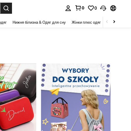
0
0
я. Press Enter to select.
одяг
Нижня білизна & Одяг для сну
Жінки плюс одяг
Краса та здор