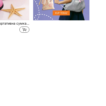
Індивідуальна портативна сумка для зберігання, індивідуальна сумка для зберігання кабелів даних, можна налаштувати з іменем/датою/логотип, мінімалістична та міцна цифрова сумка для зберігання, має портативний мінімалістичний дизайн, компактна та портативна, водонепроникна та зносостійка, найкращий супутник для кемпінгу, подорожей, походів, медового місяця