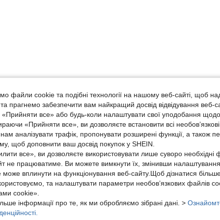
о файли cookie та подібні технології на нашому веб-сайті, щоб на
, та прагнемо забезпечити вам найкращий досвід відвідування веб-с
, «Прийняти все» або будь-коли налаштувати свої уподобання щодо
ираючи «Прийняти все», ви дозволяєте встановити всі необов’язкові
нам аналізувати трафік, пропонувати розширені функції, а також п
аму, щоб доповнити ваш досвід покупок у SHEIN.
лити все», ви дозволяєте використовувати лише суворо необхідні ф
йт не працюватиме. Ви можете вимкнути їх, змінивши налаштуванн
е може вплинути на функціонування веб-сайту.Щоб дізнатися більш
икористовуємо, та налаштувати параметри необов’язкових файлів coo
ми cookie».
льше інформації про те, як ми обробляємо зібрані дані. >
Ознайомт
денційності.