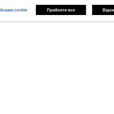
йлами cookie
Прийняти все
Відхи