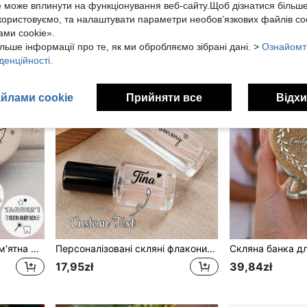
Засновано 1 рік тому
е може вплинути на функціонування веб-сайту.Щоб дізнатися більш
икористовуємо, та налаштувати параметри необов’язкових файлів coo
ми cookie».
льше інформації про те, як ми обробляємо зібрані дані. >
Ознайомт
денційності.
йлами cookie
Прийняти все
Відхи
1 шт. персоналізована пам'ятна коробочка для першого зуба, дерев'яна коробочка Зубної феї з можливістю нанесення імені, коробочка для зберігання молочних зубів, коробочка для випавших зубів, багатофункціональна коробочка для дрібних речей, водонепроникна, герметична, без прасування, з можливістю гравіювання, декоративна, вишукана вінтажна, високої якості, мила, персоналізована, унікальна, ідеальний подарунок для неї, хлопця, дівчини, тата, мами, родини, друзів, сина, доньки, підходить для річниці, Дня святого Валентина, весілля, декору дому та інших подій
Персоналізовані скляні флакони-спреї для парфумів 5 мл, дорожні спрей-флакони, подарунки на весілля, дорожні аксесуари, подарункові скляні пляшечки на замовлення
17,95zł
39,84zł