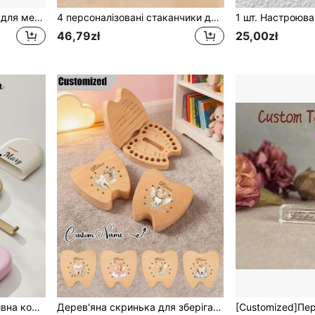
Налаштовуваний тримач для медіаторів гітарного підсилювача, надрукований на 3D-принтері, може вмістити 11 медіаторів зверху з додатковим місцем для зберігання - ідеальний подарунок на День батька! Органайзер для медіаторів гітари, тримач для медіаторів, декор для гітарного підсилювача, ідея подарунка музиканту, персоналізований подарунок для гітари, подарунок гітаристу, подарунок меломану, подарунок рок-музиці, подарунок гурту, практичний декор, тримач для медіаторів гітари, медіатори для гітари, День батька
4 персоналізовані стаканчики для соку з кришками та трубочками, що налаштовуються для вечірки на Хелловін, для кави з льодом, підходять для подорожей, зберігання напоїв, соків, смузі, також чудово підходять як подарунки на весілля, День подяки, Різдво, Хелловін, у всі пори року
46,79zł
25,00zł
Персоналізована портативна коробка для зберігання стоматологічних протезів, зубних протезів та дитячих ортодонтичних апаратів, шикарна осінь
Дерев'яна скринька для зберігання на замовлення, скринька для зубів, скринька для аксесуарів для волосся, скринька для кілець, дерев'яна скринька для колекції зубів зубної феї з візерунком янголятка та зуба. Підходить для Нього, Неї, Хлопця, Дівчини, Матері, Тата, Сім'ї, Друзів, Річниці, Дня Святого Валентина, Дня матері, Дня народження, Дня батька, Випускного, Спальні, Дому, Їдальні, Офісу, Школи