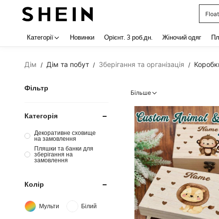
корс
Use up 
Категорії
Новинки
Орiєнт. 3 роб.дн.
Жіночий одяг
Пл
Дім
Дім та побут
Зберігання та організація
Коробк
/
/
/
Фільтр
Більше
Категорія
Декоративне сховище
на замовлення
Пляшки та банки для
зберігання на
замовлення
Колір
Мульти
Білий