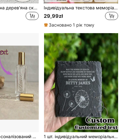
1 шт. Настроювана дерев'яна скринька для зберігання волосся, скринька для зберігання волосся плода, альтернативна дерев'яна скринька для зберігання волосся плода, скринька для зберігання дитячого волосся, дерев'яна скринька для зберігання волосся, скринька для колекції волосся плода унісекс, дерев'яний подарунок, унісекс, настроюваний текст імені, великодній подарунок, пам'ятний подарунок, подарунок на день народження
Індивідуальна текстова меморіальна коробка, персоналізована колекційна коробка, індивідуальна меморіальна коробка, підходить для особливих випадків, модні індивідуальні меморіальні колекційні предмети, ідеальний подарунок для пам'ятних днів та віх, використовується для зберігання цінних пам'ятних речей
29,99zł
Засновано 1 рік тому
[Customized]Персоналізований флакон парфумів, подарунок для нареченої та матері, подарунок для подружки нареченої, запрошення для подружки нареченої, персоналізовані парфуми, універсальне використання, дуже декоративний, з можливістю гравіювання, вишуканий та елегантний, модний і вінтажний, унікальний, індивідуальний, персоналізований, ідеальний подарунок для неї, дівчини, бабусі та дідуся, на річницю, на весілля
1 шт. індивідуальний меморіальний камінь - налаштовувана квадратна табличка, підходить для домашнього декору, мистецтва та ремесел - унікальний меморіальний подарунок, гравіровані меморіали, надгробки та персоналізовані пам'ятні вироби з іменами