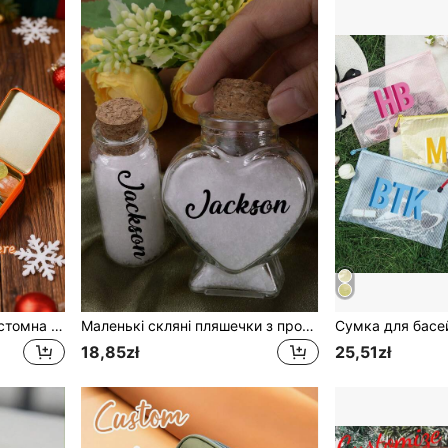
1 шт. персоналізована кастомна прямокутна металева коробка, подарункова коробка з фото на замовлення, підходить для зберігання подарунків, коробка для цукерок, маленька коробка для зберігання, коробка для пакування цукерок, кастомна весільна металева коробка для цукерок, весільна коробка для цукерок, персоналізація подарункової коробки
Маленькі скляні пляшечки з пробками з корка, що підлягають індивідуалізації, персоналізовані декоративні пляшечки, пісочні пляшечки, сувеніри, пляшечки для бажань, пляшечки для спогадів, пляж, медовий місяць, День святого Валентина, весільні подарунки, милі скляні пляшечки, подарунки на день народження, спальня, вітальня, наречений, наречена, друзі, пари, сім'я, батько, мати
18,85zł
25,51zł