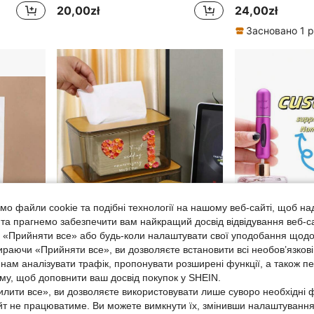
20,00zł
24,00zł
Засновано 1 р
о файли cookie та подібні технології на нашому веб-сайті, щоб на
, та прагнемо забезпечити вам найкращий досвід відвідування веб-с
, «Прийняти все» або будь-коли налаштувати свої уподобання щодо
ираючи «Прийняти все», ви дозволяєте встановити всі необов’язкові
 0,53zł
нам аналізувати трафік, пропонувати розширені функції, а також п
аму, щоб доповнити ваш досвід покупок у SHEIN.
10/20/30/50 шт. індивідуальні пластикові пакети-пакети з PE з друком, пакети з індивідуальним текстом для бізнесу, пакети для покупок для бутіка, оптові пакети для магазину, багатофункціональні міцні протигрибкові, персоналізований подарунок на річниці та дні народження
Чохол для коробки серветок з фотографіями на замовлення, тримач для серветок з персоналізованим текстом, коробка для серветок з номером на замовлення, диспенсер для серветок з налаштовуваним дизайном зображення, сучасний мінімалістичний стиль дерев'яної кришки, ідеально підходить для святкових подарунків, домашнього декору, річниць весілля, новосілля, продуманих подарунків, родини, організації серветок
лити все», ви дозволяєте використовувати лише суворо необхідні ф
38,20zł
20,89zł
йт не працюватиме. Ви можете вимкнути їх, змінивши налаштуванн