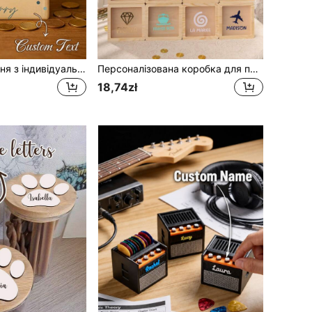
Скарбничка-свиня з індивідуальним дизайном, дерев'яний подарунок з іменним написом, дерев'яна скарбничка-свиня з кришкою, багатофункціональний подарунок для декору дому, підходить для підлітків, спальні, офісу або як подарунок, декор кімнати, банка-стільничок, банка для заощаджень, подарунок на день народження, коробка для декору дому
Персоналізована коробка для пам'ятних речей/скарбничка, 50 мультяшних візерунків на вибір, товсте ударостійке скло, День святого Валентина, весільний декор, домашній декор, подарунок для пари, сувенір із подорожі, річниця, персоналізований подарунок, декор кімнати, ювелірні вироби, індустріальний стиль, пам'ятна річ
18,74zł