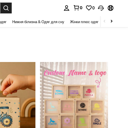
0
0
я. Press Enter to select.
одяг
Нижня білизна & Одяг для сну
Жінки плюс одяг
Краса та здор