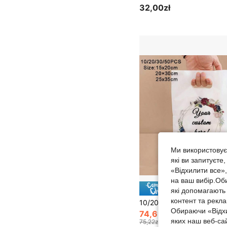
32,00zł
Ми використовуєм
які ви запитуєте
«Відхилити все»
на ваш вибір.Об
Зберегти
які допомагають 
контент та рекл
Обираючи «Відхи
74,69zł
яких наш веб-са
75,22zł
найнижча ціна