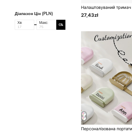
Діапазон Цін (PLN)
27,43zł
Хв:
Макс:
Ok