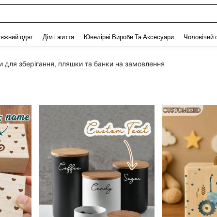
ет
and down arrow keys to navigate search Нещодавно шукали and Пошук Відкритт
яжний одяг
Дім і життя
Ювелірні Вироби Та Аксесуари
Чоловічий 
и для зберігання, пляшки та банки на замовлення