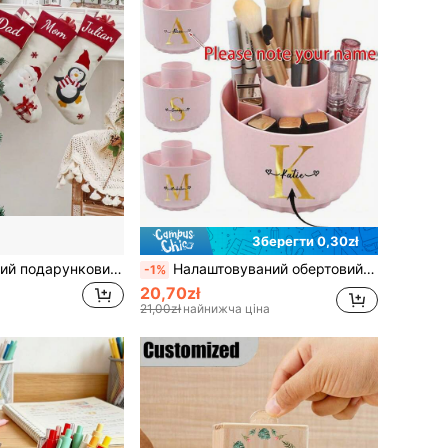
Зберегти 0,30zł
Великий різдвяний подарунковий пакет у вигляді панчохи, цукерки-сніговик у вигляді Санта-Клауса, подарункова панчоха, ялинкові прикраси, сімейні святкові різдвяні прикраси для вечірок, святкове зберігання подарунків, Різдво
Налаштовуваний обертовий настільний органайзер з ABS-пластику великої місткості, на який можна надрукувати ім'я, можна використовувати як тримач для ручок або пензлів для макіяжу, підходить для дому та школи, ідеальне рішення для зберігання канцелярського приладдя та шкільного приладдя.
-1%
20,70zł
21,00zł
найнижча ціна