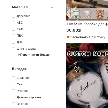
Матеріал
Деревина
АБС
Скло
30,63zł
ПВХ
Засновано 1 рік тому
ДПК
Штучна шкіра
Переглянути більше
Випадок
Щоденно
Свято
Річниця
День народження
Весілля