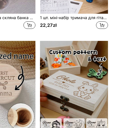
Персоналізована скляна банка для зберігання ласощів для собак із гравіюванням на кришці та відбитком лапки, контейнер для корму для домашніх тварин із можливістю додати ім'я
1 шт. міні-набір тримача для гітарних медіаторів із пластику з іменним дизайном на музичну тему, з кольоровими медіаторами, вінтажний рок-стиль, чорно-помаранчевий візерунок підсилювача-колонки, прямокутний настільний органайзер із персоналізованим іменним декором, коробка для зберігання та демонстрації гітарних медіаторів, подарунок для музиканта
22,27zł