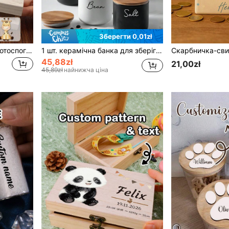
Зберегти 0,01zł
1 шт./2 шт. Коробка для фотоспогадів на замовлення, персоналізована дерев'яна коробка для зберігання, декоративна коробка з іменем на замовлення, шкатулка для прикрас, святкова пам'ятна коробка, подарунок на весілля, день народження, День святого Валентина, річницю, для спальні, для дому
1 шт. керамічна банка для зберігання печива з герметичною бамбуковою кришкою, підходить для чаю, печива, кави, спецій, цукерок тощо, багатофункціональна, декоративна, багаторазова, персоналізована, унікальна, естетична, подарунок для хлопця, на новосілля, ідея для подарунка
45,88zł
21,00zł
45,89zł
найнижча ціна