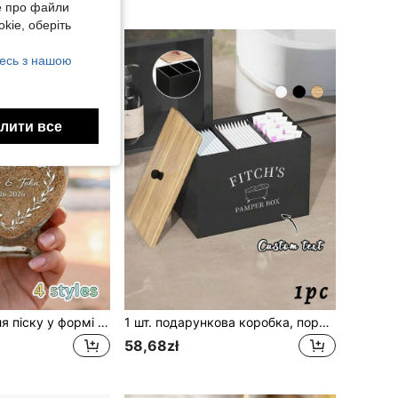
е про файли
kie, оберіть
есь з нашою
лити все
Скляна банка для піску у формі серця з індивідуальним гравіюванням, персоналізований текст і імена, пляшка-пам'ятка з пробковою кришкою, 4 доступні стилі, ідеально для весільної церемонії єднання піску, сувенір для пляжного весілля, подарунок на заручини та річницю
1 шт. подарункова коробка, порожня персоналізована дерев'яна коробка для подарунка дружбу, дерев'яна подарункова коробка, коробка для перепакування подарунка, персоналізована коробка з індивідуальним текстом
58,68zł