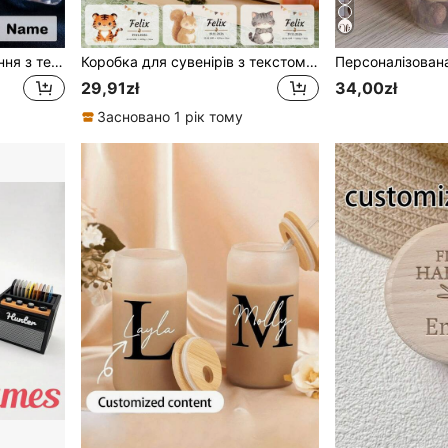
Міні-баночки на замовлення з текстом, персоналізовані міні-баночки з пробковими кришками, пам'ятні баночки для піску на замовлення, маленька декоративна баночка на замовлення, пляшечка бажань, пляшечка спогадів, пляж, медовий місяць, День святого Валентина, весільні подарунки, мила скляна баночка, подарунки на день народження
Коробка для сувенірів з текстом на замовлення, Персоналізована дерев'яна коробка для зберігання, Коробка для сувенірів на замовлення, Милі візерунки з тваринами, Налаштовувана декоративна коробка, Дерев'яна коробка, Святкова скринька для сувенірів, Подарунки на день народження, Річниця, Домашній декор, Унікальні подарунки, Спальня, Сім'я, Друг
29,91zł
34,00zł
Засновано 1 рік тому