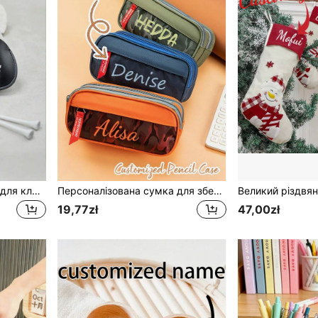
Персоналізований чохол для клюшки для гольфу зі штучної шкіри, індивідуальний подарунок для чоловіків у гольф, індивідуальні аксесуари для гольфу, чохол для клюшки для гольфу, водонепроникна штучна шкіра, з липучкою та петлею, можна гравірувати, подарунок для нареченого
Персоналізована сумка для зберігання канцтоварів у камуфляжному стилі, з можливістю нанесення вашого імені або іншого персоналізованого тексту, багатофункціональна, у контрастному кольоровому дизайні
19,77zł
47,00zł