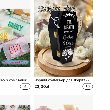
Сумка для басейну з комбінацією літер і тіньовим візерунком, персоналізована пляжна сумка для подружки нареченої, індивідуальна літня сумка для басейну, подарункова сумка для подружки нареченої, сувенір для дівич-вечора, подарунок для дівич-вечора з логотипом, пляжна сумка, сумка для басейну з комбінацією літер, сумка для басейну, індивідуальна косметичка, індивідуальна сумка для зберігання речей для басейну, сумка для басейну для сухих і мокрих речей, сумка для подружки нареченої, подарунок для подружки нареченої, весільний сувенір, літня пляжна сумка, сумка для купальника, весільний сувенір
Чорний контейнер для зберігання у формі труни з кришкою, з богемним астрологічним дизайном троянд, підходить для зберігання готичних обручок і організації прикрас, шкатулка для прикрас, подарунок на день народження, різдвяна упаковка для подарунків, подарункова коробка на Геловін
22,00zł