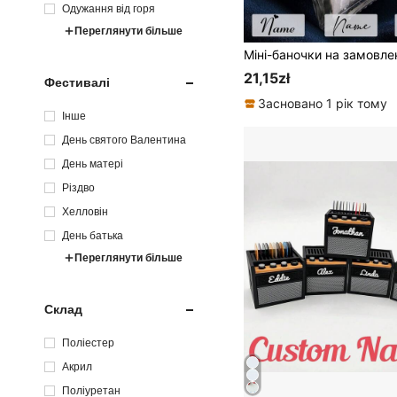
Одужання від горя
Переглянути більше
21,15zł
Фестивалі
Засновано 1 рік тому
Інше
День святого Валентина
День матері
Різдво
Хелловін
День батька
Переглянути більше
Склад
Поліестер
Акрил
Поліуретан