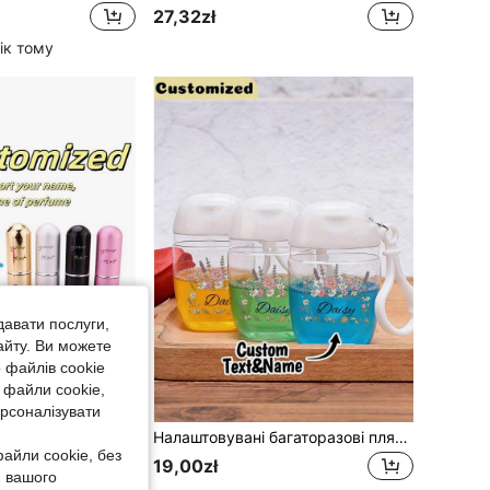
27,32zł
ік тому
давати послуги,
айту. Ви можете
 файлів cookie
 файли cookie,
ерсоналізувати
20 шт. Налаштовувані дорожні флакони для парфумів, портативні зразки парфумів для щоденного використання, зручні для перенесення
Налаштовувані багаторазові пляшечки, Змінні пляшечки з персоналізованим текстом та квітковим візерунком, Портативні дорожні пляшечки, Компактні порожні пляшечки для подорожей на відпочинок, Змінні пляшечки для догляду за шкірою з насосом, Багаторазові пластикові пляшечки для зняття макіяжу (тонік, засіб для зняття макіяжу, догляд за нігтями, есенція тощо), Необхідні засоби для подорожей, Пляшечки для зберігання в подорожах
айли cookie, без
19,00zł
я вашого