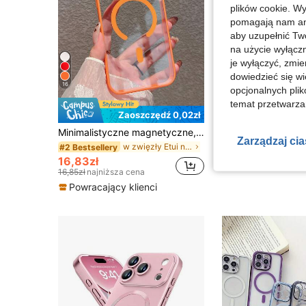
plików cookie. Wy
pomagają nam ana
aby uzupełnić Tw
na użycie wyłączn
je wyłączyć, zmie
dowiedzieć się w
16
opcjonalnych plik
temat przetwarzan
39
Zaoszczędź 0,02zł
Minimalistyczne magnetyczne, grube, pomarańczowe, przezroczyste etui na telefon, kompatybilne z 'em 17 Pro Max/17 Pro/17/17 Air/16 Pro Max/16/16 Pro/16 Plus/15/15 Pro Max/15 Pro/11/12/13/14 Pro Max/11 Pro Max/12 Pro/12 Pro Max/13 Pro/13 Pro Max/14 Pro/14 Pro Max/16E, twarda powłoka z akrylu, nieżółknący prezent na urodziny i rocznicę wiosny
Zarządzaj ci
w zwięzły Etui na telefon
#2 Bestsellery
21,40zł
16,83zł
16,85zł
najniższa cena
Powracający klienci