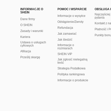
INFORMACJE O
POMOC I WSPARCIE
OBSŁUGA 
SHEIN
Najczęście
Informacje o wysyłce
pytania
Dane firmy
Odstąpienie/Zwroty
Kontakt z n
O SHEIN
Refundacja
Płatność i P
Zasady i warunki
Jak zamawiać
Punkty bon
Kariera
Jak śledzić
Ustawa o usługach
Informacje o
cyfrowych
rozmiarach
Afiliacja
SHEIN VIP
Prześlij skargę
Jak zgłosić nielegalną
treść
Strategia Podatkowa
Polityka rankingowa
Informacje o produkcie