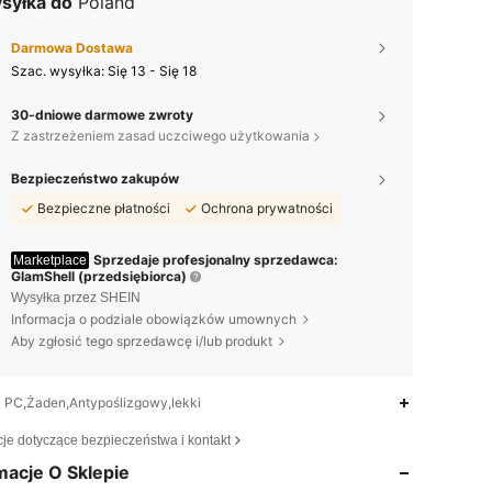
syłka do
Poland
Darmowa Dostawa
Szac. wysyłka:
Się 13 - Się 18
30-dniowe darmowe zwroty
Z zastrzeżeniem zasad uczciwego użytkowania
Bezpieczeństwo zakupów
Bezpieczne płatności
Ochrona prywatności
Sprzedaje profesjonalny sprzedawca:
Marketplace
GlamShell (przedsiębiorca)
Wysyłka przez SHEIN
Informacja o podziale obowiązków umownych
Aby zgłosić tego sprzedawcę i/lub produkt
PC,Żaden,Antypoślizgowy,lekki
4,83
1K
12K
cje dotyczące bezpieczeństwa i kontakt
macje O Sklepie
4,83
1K
12K