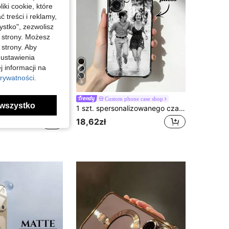
iki cookie, które
4,83
1K
12K
treści i reklamy,
stko", zezwolisz
j strony. Możesz
 strony. Aby
 ustawienia
j informacji na
rywatności.
9
Modne magnetyczne, miękkie, matowe etui na telefon, odpowiednie do 'a 17 Pro Max, 17 Pro, 17 Air, 17, 16, 15, 14 Plus, 13, 12, 11 Pro Max, szklany obiektyw, obsługuje ładowanie bezprzewodowe
Custom phone case shop
wszystko
1 szt. spersonalizowanego czarnego etui na telefon ze zdjęciem, kompatybilne z 15 Pro Max/16 Pro Max/17/17 Pro Max, S25 Ultra/S25 Plus, kompatybilne z Redmi itp. Personalizacja zdjęć ślubnych, prezent dla par, przyjaciół, rodziny, ukończenia szkoły, wersja międzynarodowa, nie wersja krajowa
18,62zł