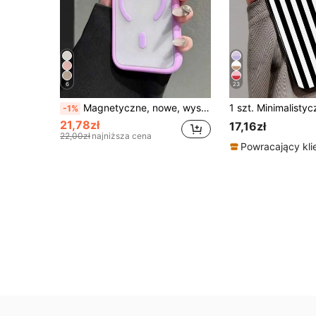
6
23
Magnetyczne, nowe, wysokiej jakości, magnetyczne, przezroczyste etui akrylowe na telefon, kompatybilne z 'ami 17/16/15/14/13/12 Pro Max/14/15/16 Plus/17/Air/11, obsługuje ładowanie bezprzewodowe, przezroczyste, odporne na wstrząsy etui ochronne
-1%
21,78zł
17,16zł
22,00zł
najniższa cena
Powracający kli