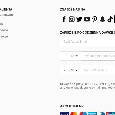
KLIENTA
ZNAJDŹ NAS NA
j zadawane
ami
odatki
ZAPISZ SIĘ PO CODZIENNĄ DAWKĘ 
usowe
PL + 48
PL + 48
Klikając na przycisk SUBSKRYBUJ, ak
anulować subskrypcję e-maili marketi
AKCEPTUJEMY