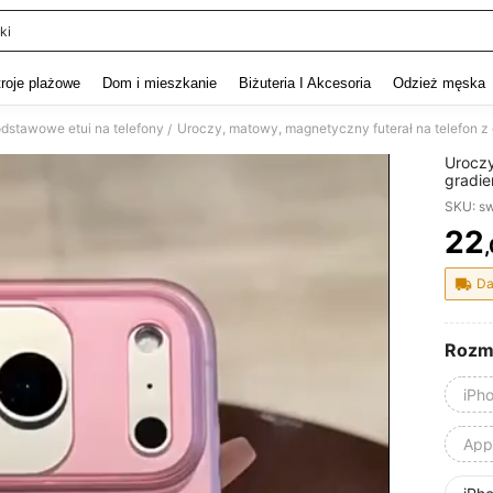
ki
and down arrow keys to navigate search Ostatnie wyszukiwanie and szukaj i znaj
troje plażowe
Dom i mieszkanie
Biżuteria I Akcesoria
Odzież męska
dstawowe etui na telefony
/
Uroczy
gradie
17 Air
SKU: s
półprz
22
PR
Da
Rozm
iPh
Appl