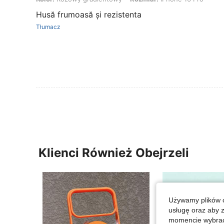
Husă frumoasă și rezistenta
Tłumacz
Klienci Również Obejrzeli
Używamy plików c
usługę oraz aby 
momencie wybrać 