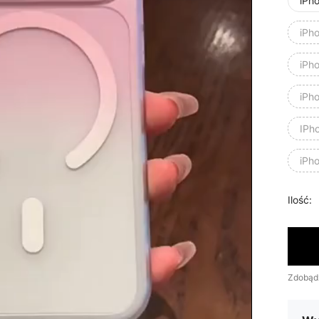
iPh
iPh
iPh
iPh
IPh
iPh
Ilość:
Zdobąd