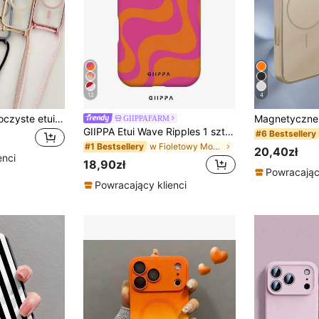
12
4
Luksusowe przezroczyste etui na telefon z naszyjnikiem crossbody i smyczą, galwanizowane, kompatybilne z 17 Air 16 E 16 15 14 13 12 Pro Max 11, błyszcząca magnetyczna osłona ochronna z bezprzewodowym ładowaniem
GIIPPAFARM
GIIPPA Etui Wave Ripples 1 szt. asymetryczny wzór fali na telefon 17 Pro Max, kompatybilne z telefonami 16 Pro Max, 15 Pro Max, 14 Pro Max, modne koreańskie etui na telefon, pasuje do modeli 11/12/13/14/15/16 Pro Max Plus, elegancki design odpowiedni zarówno dla mężczyzn, jak i kobiet, idealny prezent na Boże Narodzenie, Walentynki, Wielkanoc, sezon ślubny i urodziny dla dziewczyny
#6 Bestsellery
w Fioletowy Modne etui na telefony
#1 Bestsellery
20,40zł
enci
18,90zł
Powracający
Powracający klienci