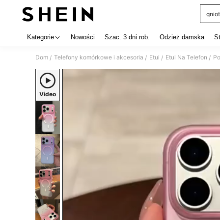
gniot
Use up 
Kategorie
Nowości
Szac. 3 dni rob.
Odzież damska
S
Dom
Telefony komórkowe i akcesoria
Etui
Etui Na Telefon
Po
/
/
/
/
Video