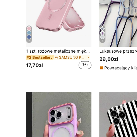
7
7
1 szt. różowe metaliczne miękkie etui na telefon, kompatybilne z 17e/17, 17 Air, 17 Pro, 17 Pro Max, ultra cienki design, odporne na zarysowania, amortyzujące wstrząsy, pełna ochrona aparatu, także kompatybilne z 18pro/18promax/18/13, 11, 16 Pro Max, 15, 14, 12, 16e. Kompatybilne z Samsung Galaxy S26Ultra/S26Plus/S26/S26Edge/S26Pro/S25Ultra/S25Plus/S25FE/A57/A37/A17/A56/A36/A26/A55/A35/A25/A15
w SAMSUNG Podstawowe etui na telefon
#2 Bestsellery
29,00zł
17,70zł
Powracający kli