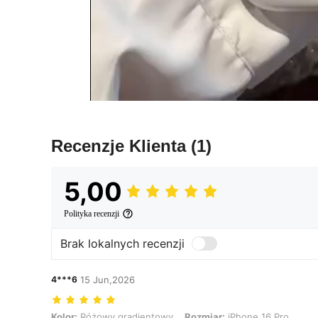
Recenzje Klienta
(1)
5,00
Polityka recenzji
Brak lokalnych recenzji
4***6
15 Jun,2026
Kolor: Różowy gradientowy, Rozmiar: iPhone 16 Pro
Kolor:
Różowy gradientowy
Rozmiar:
iPhone 16 Pro