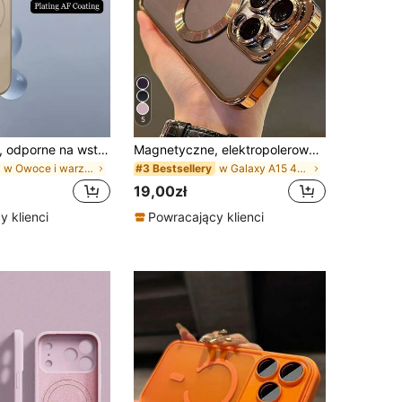
5
Magnetyczne, odporne na wstrząsy, matowe, jednokolorowe etui z ochroną obiektywu, kompatybilne z ulepszoną wersją 'a 17. Oryginalne, duże, magnetyczne etui z okienkiem, kompatybilne z 'em 17/16/15/14/13 Air/17 Pro Max, kompatybilne z ładowaniem bezprzewodowym, matowa tekstura, prezent urodzinowy na wiosnę
Magnetyczne, elektropolerowane, błyszczące, odporne na wstrząsy etui ochronne z magnetycznym obiektywem, kompatybilne z 'em 11 12 13 14 15 16 Pro Pro Max, Galaxy A54 S22 S23 24 25 Ultra, A54, A55, A16, S20P, S20U, Note10, Note20U, A36, A35, A34, S26, A25, A24, A15, A14, A06, A05, A05S, obsługuje ładowanie bezprzewodowe, 1 szt., prezent na wiosnę i Wielkanoc, wersja międzynarodowa, nie wersja krajowa
w Owoce i warzywa Podstawowe etui na telefon
w Galaxy A15 4G/5G Podstawowe etui na telefon
#3 Bestsellery
19,00zł
 klienci
Powracający klienci