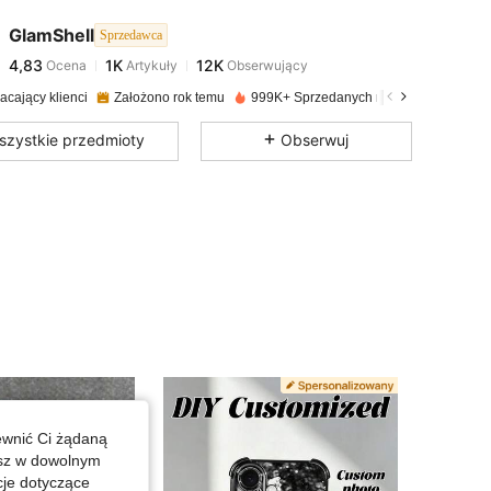
GlamShell
Sprzedawca
4,83
1K
12K
Ocena
Artykuły
Obserwujący
m***8
zapłacono
1 dzień temu
acający klienci
Założono rok temu
999K+ Sprzedanych niedawno
4,83
1K
12K
szystkie przedmioty
Obserwuj
4,83
1K
12K
4,83
1K
12K
4,83
1K
12K
4,83
1K
12K
ewnić Ci żądaną
4,83
1K
12K
esz w dowolnym
cje dotyczące