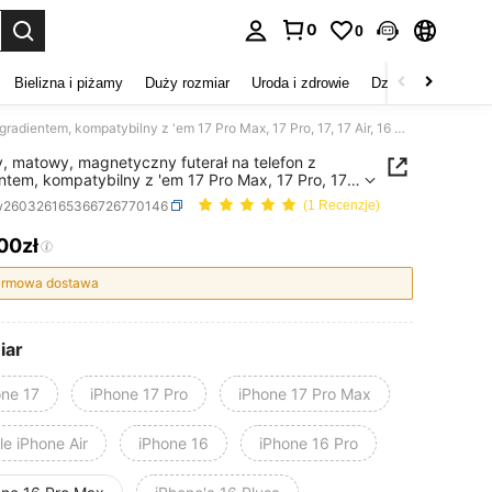
0
0
duj. Press Enter to select.
Bielizna i piżamy
Duży rozmiar
Uroda i zdrowie
Dzieci
Buty
D
Uroczy, matowy, magnetyczny futerał na telefon z gradientem, kompatybilny z 'em 17 Pro Max, 17 Pro, 17, 17 Air, 16 Pro Max, 15, 14, 13, odporny na upadki, półprzezroczysty, gradientowy futerał ochronny
, matowy, magnetyczny futerał na telefon z
ntem, kompatybilny z 'em 17 Pro Max, 17 Pro, 17,
, 16 Pro Max, 15, 14, 13, odporny na upadki,
w260326165366726770146
(1 Recenzje)
ezroczysty, gradientowy futerał ochronny
,00zł
ICE AND AVAILABILITY
rmowa dostawa
iar
one 17
iPhone 17 Pro
iPhone 17 Pro Max
e iPhone Air
iPhone 16
iPhone 16 Pro