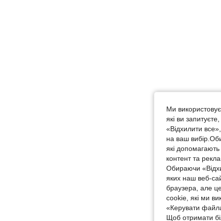
Ми використовуєм
які ви запитуєте
«Відхилити все»
на ваш вибір.Об
які допомагають 
контент та рекл
Обираючи «Відхи
яких наш веб-са
браузера, але ц
cookie, які ми в
«Керувати файла
Щоб отримати бі