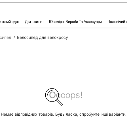
and down arrow keys to navigate search Нещодавно шукали and Пошук Відкритт
яжний одяг
Дім і життя
Ювелірні Вироби Та Аксесуари
Чоловічий 
сипед
Велосипед для велокросу
/
Немає відповідних товарів. Будь ласка, спробуйте інші варіанти.