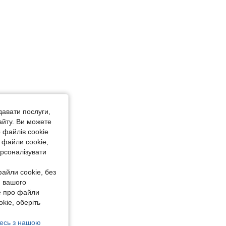
давати послуги,
айту. Ви можете
 файлів cookie
 файли cookie,
ерсоналізувати
айли cookie, без
я вашого
е про файли
kie, оберіть
есь з нашою