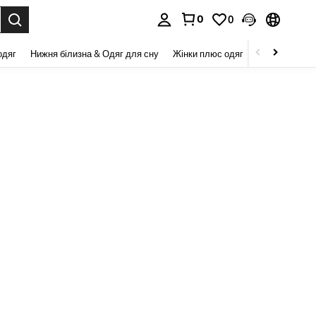
0
0
я. Press Enter to select.
одяг
Нижня білизна & Одяг для сну
Жінки плюс одяг
Краса та здор