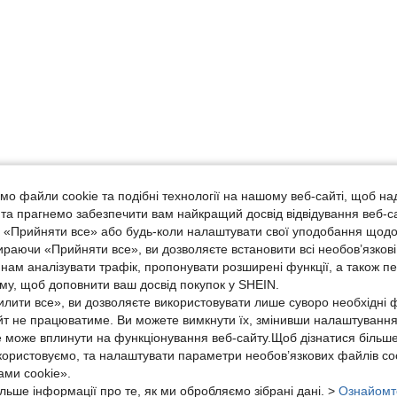
о файли cookie та подібні технології на нашому веб-сайті, щоб на
, та прагнемо забезпечити вам найкращий досвід відвідування веб-с
, «Прийняти все» або будь-коли налаштувати свої уподобання щодо
ираючи «Прийняти все», ви дозволяєте встановити всі необов’язкові
нам аналізувати трафік, пропонувати розширені функції, а також п
аму, щоб доповнити ваш досвід покупок у SHEIN.
лити все», ви дозволяєте використовувати лише суворо необхідні ф
йт не працюватиме. Ви можете вимкнути їх, змінивши налаштуванн
е може вплинути на функціонування веб-сайту.Щоб дізнатися більш
икористовуємо, та налаштувати параметри необов’язкових файлів coo
ми cookie».
льше інформації про те, як ми обробляємо зібрані дані. >
Ознайомт