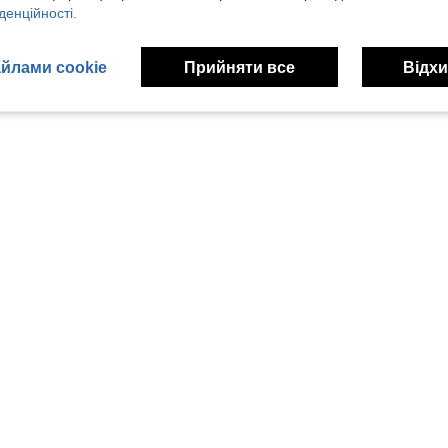
денційності.
йлами cookie
Прийняти все
Відхи