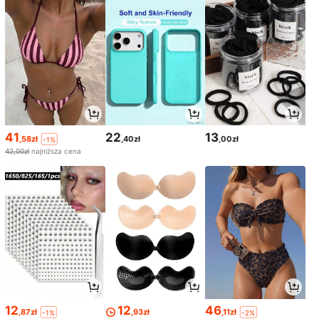
41
22
13
,58zł
,40zł
,00zł
-1%
42,00zł
najniższa cena
12
12
46
,87zł
,93zł
,11zł
-1%
-2%