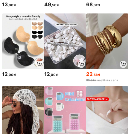
13
49
68
,00zł
,50zł
,31zł
12
12
22
,00zł
,00zł
,51zł
22,52zł
najniższa cena