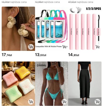
13,00zł
najniższa cena
12,96zł
najniższa cena
47,52zł
najniższa cena
17
13
14
,74zł
,00zł
,85zł