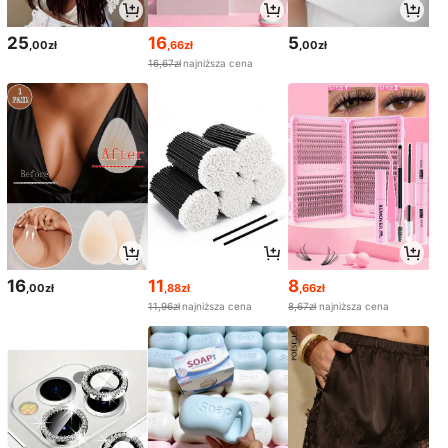
25
16
5
,00zł
,66zł
,00zł
16,67zł
najniższa cena
16
11
8
,00zł
,88zł
,66zł
11,96zł
najniższa cena
8,67zł
najniższa cena