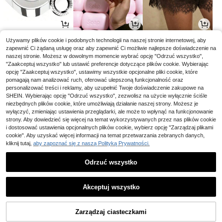
7
19
59
Używamy plików cookie i podobnych technologii na naszej stronie internetowej, aby
,00zł
,00zł
,05zł
zapewnić Ci żądaną usługę oraz aby zapewnić Ci możliwie najlepsze doświadczenie na
naszej stronie. Możesz w dowolnym momencie wybrać opcję "Odrzuć wszystko",
"Zaakceptuj wszystko" lub ustawić preferencje dotyczące plików cookie. Wybierając
opcję "Zaakceptuj wszystko", ustawimy wszystkie opcjonalne pliki cookie, które
pomagają nam analizować ruch, oferować ulepszoną funkcjonalność oraz
personalizować treści i reklamy, aby uzupełnić Twoje doświadczenie zakupowe na
SHEIN. Wybierając opcję "Odrzuć wszystko", zezwolisz na użycie wyłącznie ściśle
niezbędnych plików cookie, które umożliwiają działanie naszej strony. Możesz je
wyłączyć, zmieniając ustawienia przeglądarki, ale może to wpłynąć na funkcjonowanie
strony. Aby dowiedzieć się więcej na temat wykorzystywanych przez nas plików cookie
i dostosować ustawienia opcjonalnych plików cookie, wybierz opcję "Zarządzaj plikami
cookie". Aby uzyskać więcej informacji na temat przetwarzania zebranych danych,
kliknij tutaj,
aby zapoznać się z naszą Polityką Prywatności.
12
48
68
,00zł
,36zł
,00zł
Odrzuć wszystko
1
1
Akceptuj wszystko
Zarządzaj ciasteczkami
Powrót do góry