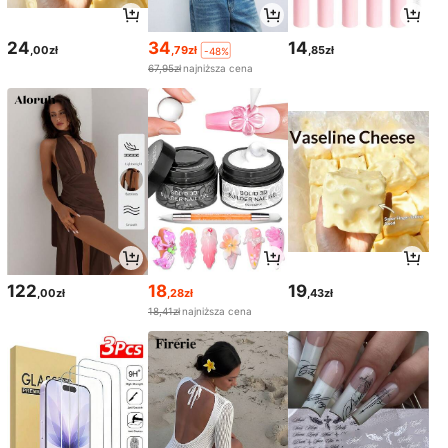
24
34
14
,00zł
,79zł
,85zł
-48%
67,95zł
najniższa cena
122
18
19
,00zł
,28zł
,43zł
18,41zł
najniższa cena