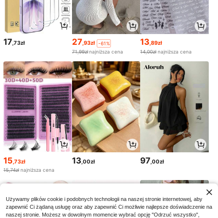
17
27
13
,73zł
,93zł
,89zł
-61%
71,99zł
najniższa cena
14,00zł
najniższa cena
15
13
97
,73zł
,00zł
,00zł
15,74zł
najniższa cena
Używamy plików cookie i podobnych technologii na naszej stronie internetowej, aby
zapewnić Ci żądaną usługę oraz aby zapewnić Ci możliwie najlepsze doświadczenie na
naszej stronie. Możesz w dowolnym momencie wybrać opcję "Odrzuć wszystko",