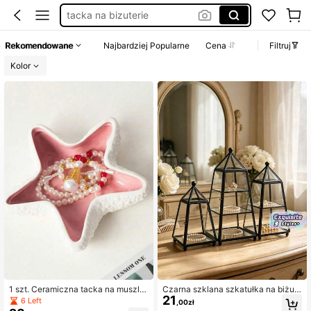
tacka na bizuterie
pudełko drewniane
Rekomendowane
Najbardziej Popularne
Cena
Filtruj
посуда красивая
Kolor
pudełko na obrączki
1 szt. Ceramiczna tacka na muszle,
Czarna szklana szkatułka na biżut
21
rozgwiazdy i małże, różowa kreaty
erię w kształcie piramidy z wielowa
6 Left
,00zł
wna miska do przechowywania, or
rstwowymi przezroczystymi szklan