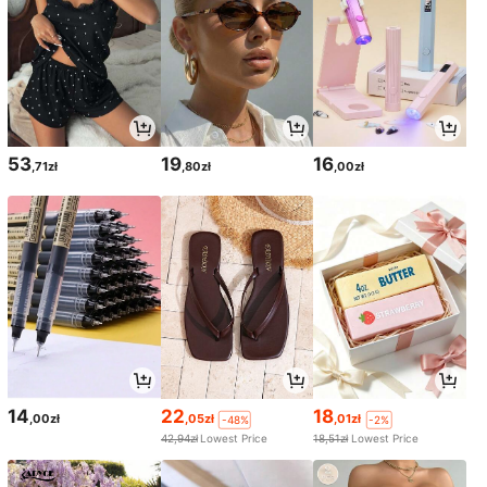
53
19
16
,71zł
,80zł
,00zł
14
22
18
,00zł
,05zł
,01zł
-48%
-2%
42,94zł
Lowest Price
18,51zł
Lowest Price