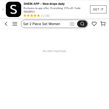
Spódniczka Festiwal
SHEIN APP – New drops daily
×
Dluga Letnia Sukienka
Exclusive in-app offer: Everything 15% off. Code:
GET IT
SHAPP15
Squishy
(3,138)
Set 2 Piece Set Women
Skirts For Women
Spódniczka Festiwal
Dluga Letnia Sukienka
No item matched.