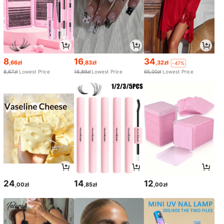
8
16
34
,66zł
,83zł
,32zł
-47%
8,67zł
Lowest Price
16,89zł
Lowest Price
65,00zł
Lowest Price
24
14
12
,00zł
,85zł
,00zł