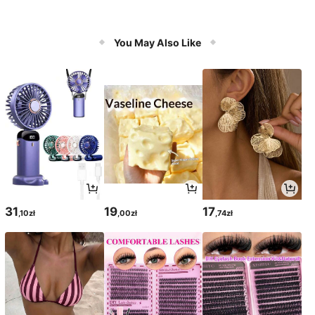
You May Also Like
31
19
17
,10zł
,00zł
,74zł