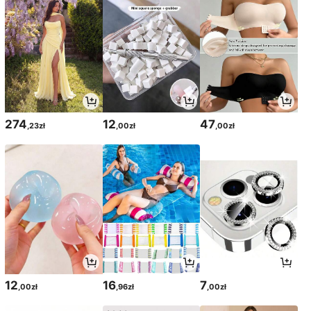
274
12
47
,23zł
,00zł
,00zł
12
16
7
,00zł
,96zł
,00zł