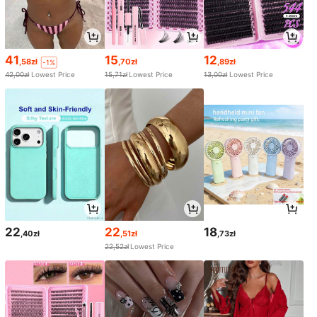
41
15
12
,58zł
,70zł
,89zł
-1%
42,00zł
Lowest Price
15,71zł
Lowest Price
13,00zł
Lowest Price
22
22
18
,40zł
,51zł
,73zł
22,52zł
Lowest Price