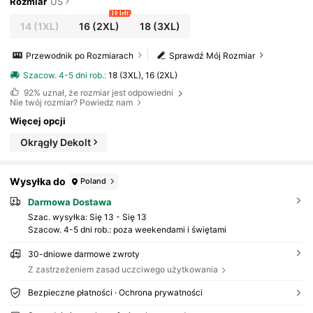
Rozmiar
US
10 left
14
(1XL)
16
(2XL)
18
(3XL)
Przewodnik po Rozmiarach
Sprawdź Mój Rozmiar
Szacow. 4-5 dni rob.
:
18 (3XL), 16 (2XL)
92%
uznał, że rozmiar jest odpowiedni
Nie twój rozmiar? Powiedz nam
Więcej opcji
Okrągły Dekolt
Wysyłka do
Poland
Darmowa Dostawa
Szac. wysyłka:
Się 13 - Się 13
Szacow. 4-5 dni rob.: poza weekendami i świętami
30-dniowe darmowe zwroty
Z zastrzeżeniem zasad uczciwego użytkowania
Bezpieczne płatności · Ochrona prywatności