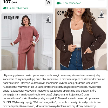
igan z dzianiny prążkowanej z obni
107
,00zł
4-5 dni roboczych
żonymi ramionami w dużym rozmia
rze, bluzki z długim rękawem, długi
4-5 dni roboczych
kardigan dla kobiet, kardigan w duż
ym rozmiarze, kardigan z zaokrąglo
nymi ramionami, długi kardigan z za
okrąglonymi ramionami na jesień/zi
mę
Używamy plików cookie i podobnych technologii na naszej stronie internetowej, aby
zapewnić Ci żądaną usługę oraz aby zapewnić Ci możliwie najlepsze doświadczenie na
9
Comfylo
naszej stronie. Możesz w dowolnym momencie wybrać opcję "Odrzuć wszystko",
Comfylo Plus size kardigan zimowy
EURMUSE
"Zaakceptuj wszystko" lub ustawić preferencje dotyczące plików cookie. Wybierając
z kontrastowym wykończeniem i p
77
EURMUSE Dwuczęścio
opcję "Zaakceptuj wszystko", ustawimy wszystkie opcjonalne pliki cookie, które
Magazyn UE
,00zł
odwójnymi kieszeniami
wy komplet sweter i spodnie w duż
pomagają nam analizować ruch, oferować ulepszoną funkcjonalność oraz
138
,00zł
ym rozmiarze z rękawami typu ragl
personalizować treści i reklamy, aby uzupełnić Twoje doświadczenie zakupowe na
an, na zimę
4-5 dni roboczych
SHEIN. Wybierając opcję "Odrzuć wszystko", zezwolisz na użycie wyłącznie ściśle
niezbędnych plików cookie, które umożliwiają działanie naszej strony. Możesz je