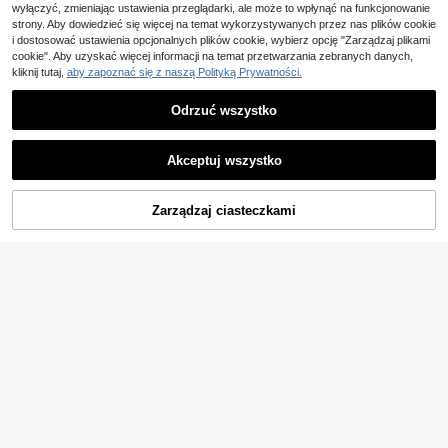
wyłączyć, zmieniając ustawienia przeglądarki, ale może to wpłynąć na funkcjonowanie
strony. Aby dowiedzieć się więcej na temat wykorzystywanych przez nas plików cookie
i dostosować ustawienia opcjonalnych plików cookie, wybierz opcję "Zarządzaj plikami
cookie". Aby uzyskać więcej informacji na temat przetwarzania zebranych danych,
kliknij tutaj,
aby zapoznać się z naszą Polityką Prywatności.
Odrzuć wszystko
Akceptuj wszystko
DODAJ DO
Zarządzaj ciasteczkami
KUP TERAZ
KOSZYKA
8
Dazy CURVE
11
Dazy Plus Damski casualowy dzian
inowy top plus size z kołnierzykiem
27 Left
Damski kardigan sweter plus size z
polo, krótkim rękawem, kolorowymi
dekoltem w serek, kieszeniami, prą
154
69
blokami i patchworkowym wzorem,
,68zł
,91zł
żkowaną dzianiną i długim rękawe
na wiosnę/lato, dla dojeżdżających
m, jesienny