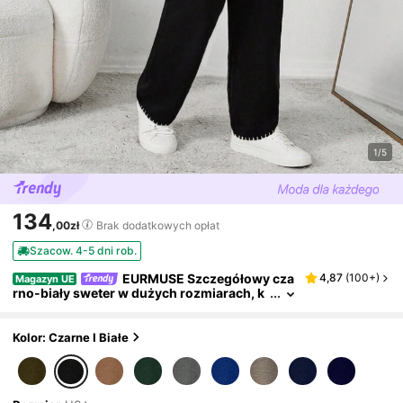
1/5
134
,00zł
Brak dodatkowych opłat
Szacow. 4-5 dni rob.
EURMUSE Szczegółowy cza
4,87
(
100+
)
Magazyn UE
rno-biały sweter w dużych rozmiarach, k
omplety, na zimę
Kolor: Czarne I Białe