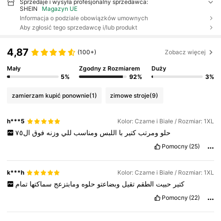
Sprzedaje i wysyła profesjonalny sprzedawca:
SHEIN
Magazyn UE
Informacja o podziale obowiązków umownych
Aby zgłosić tego sprzedawcę i/lub produkt
4,87
(100+)
Zobacz więcej
Mały
Zgodny z Rozmiarem
Duży
5%
92%
3%
zamierzam kupić ponownie
(1)
zimowe stroje
(9)
h***5
Kolor: Czarne i Białe / Rozmiar: 1XL
حلو
ومرتب
كتير
با
اللبس
ومناسب
للي
وزنه
فوق
ال٧٥
Pomocny
(25)
k***h
Kolor: Czarne i Białe / Rozmiar: 1XL
كتير
حبيت
الطقم
تقيل
وبضاعتو
حلوه
ومابتزعج
سماكتها
تمام
Pomocny
(22)