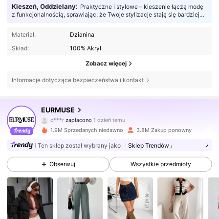
Kieszeń, Oddzielany:
Praktyczne i stylowe – kieszenie łączą modę
z funkcjonalnością, sprawiając, że Twoje stylizacje stają się bardziej
użyteczne.
Materiał:
Dzianina
Skład:
100% Akryl
Zobacz więcej
Informacje dotyczące bezpieczeństwa i kontakt
355K Obserwujący
4,75
EURMUSE
c***r
zapłacono
1 dzień temu
N***L
zaobserwował(-a)
5 godzin(y) temu
1.9M Sprzedanych niedawno
3.8M Zakup ponowny
355K Obserwujący
4,75
Ten sklep został wybrany jako
「Sklep Trendów」
Obserwuj
Wszystkie przedmioty
355K Obserwujący
4,75
355K Obserwujący
4,75