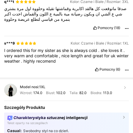
q***t
Kolor: Czarne i Białe / Rozmiar: 3XL
صدقا
ماتوقعت
كل
هالقد
اكابرية
وقماشتها
تقيلة
وحلووة
اول
مرة
بشتري
شي
ع
الشي
ان
وبكون
رضيانة
مية
بالمية
ع
اللون
والقماش
اخدت
اكبر
بنمرة
من
قياسي
لتطلع
عريضة
وحلووة
Pomocny
(18)
s***9
Kolor: Czarne i Białe / Rozmiar: 1XL
I
ordered
this
for
my
sister
as
she
is
always
cold
.
she
loves
it
.
very
warm
and
comfortable
,
nice
length
and
great
for
uk
winter
weather
.
highly
recomend
Pomocny
(6)
Model nosi:
1XL
Wzrost:
174.0
Biust:
102.0
Talia:
82.0
Biodra:
113.0
Szczegóły Produktu
Charakterystyka sztucznej inteligencji
Tekst oparty na szczegółach
Casual:
Swobodny styl na co dzień.