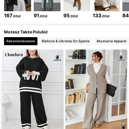
355K Obserwujący
4,75
167
91
95
133
8
,00zł
,00zł
,00zł
,00zł
355K Obserwujący
4,75
Możesz Także Polubić
Rekomendowane
Bielizna & Ubrania Do Spania
Akcesoria Apparel
355K Obserwujący
4,75
355K Obserwujący
4,75
355K Obserwujący
4,75
355K Obserwujący
4,75
355K Obserwujący
4,75