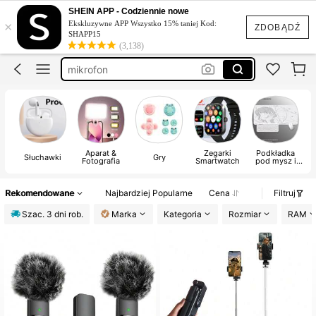
słuchawki
SHEIN APP - Codziennie nowe
×
Ekskluzywne APP Wszystko 15% taniej Kod:
aparat cyfrowy
ZDOBĄDŹ
SHAPP15
(3,138)
mikrofon
klawiatura
smartwatch damski z polskim językiem
słuchawki
Aparat &
Zegarki
Podkładka
Słuchawki
Gry
Fotografia
Smartwatch
pod mysz i
wsparcie
nadgarstka
Rekomendowane
Najbardziej Popularne
Cena
Filtruj
Szac. 3 dni rob.
Marka
Kategoria
Rozmiar
RAM