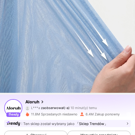
2.6M Obserwujący
4,77
Aloruh
L***a
zaobserwował(-a)
10 minut(y) temu
h***7
przegląda
2.6M Obserwujący
4,77
11.8M Sprzedanych niedawno
6.4M Zakup ponowny
Ten sklep został wybrany jako
「Sklep Trendów」
2.6M Obserwujący
4,77