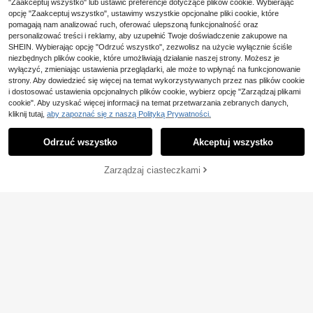
zwiewna, jasnoniebieska sukienka
"Zaakceptuj wszystko" lub ustawić preferencje dotyczące plików cookie. Wybierając
4-5 dni roboczych
rozkloszowana/odzież festiwalow
opcję "Zaakceptuj wszystko", ustawimy wszystkie opcjonalne pliki cookie, które
a/sukienka dla gości weselnych, da
pomagają nam analizować ruch, oferować ulepszoną funkcjonalność oraz
mska/stroje kościelne, damskie/odz
personalizować treści i reklamy, aby uzupełnić Twoje doświadczenie zakupowe na
ież na zakończenie szkoły/imprez
SHEIN. Wybierając opcję "Odrzuć wszystko", zezwolisz na użycie wyłącznie ściśle
a/impreza koktajlowa/odzież dams
niezbędnych plików cookie, które umożliwiają działanie naszej strony. Możesz je
ka boho/odzież letnia/sukienka letn
wyłączyć, zmieniając ustawienia przeglądarki, ale może to wpłynąć na funkcjonowanie
ia
strony. Aby dowiedzieć się więcej na temat wykorzystywanych przez nas plików cookie
i dostosować ustawienia opcjonalnych plików cookie, wybierz opcję "Zarządzaj plikami
cookie". Aby uzyskać więcej informacji na temat przetwarzania zebranych danych,
kliknij tutaj,
aby zapoznać się z naszą Polityką Prywatności.
Odrzuć wszystko
Akceptuj wszystko
DODAJ DO
Zarządzaj ciasteczkami
KUP TERAZ
KOSZYKA