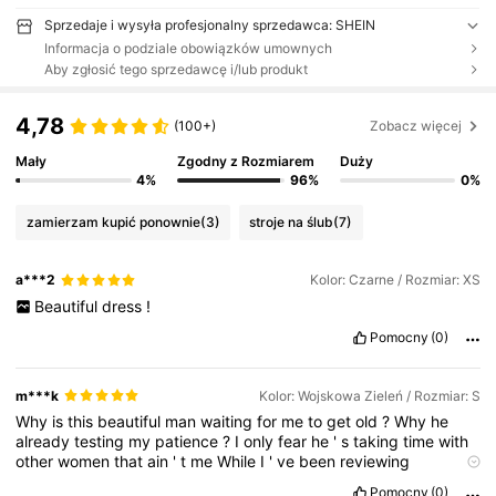
Sprzedaje i wysyła profesjonalny sprzedawca: SHEIN
Informacja o podziale obowiązków umownych
Aby zgłosić tego sprzedawcę i/lub produkt
4,78
(100+)
Zobacz więcej
Mały
Zgodny z Rozmiarem
Duży
4%
96%
0%
zamierzam kupić ponownie
(3)
stroje na ślub
(7)
a***2
Kolor: Czarne / Rozmiar: XS
Beautiful
dress
!
Pomocny
(0)
m***k
Kolor: Wojskowa Zieleń / Rozmiar: S
Why
is
this
beautiful
man
waiting
for
me
to
get
old
?
Why
he
already
testing
my
patience
?
I
only
fear
he
'
s
taking
time
with
other
women
that
ain
'
t
me
While
I
'
ve
been
reviewing
applications
Wait
'
til
I
get
my
hands
on
him
,
I
'
ma
tell
him
off
Pomocny
(0)