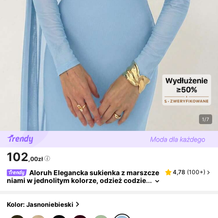
1/7
102
,00zł
Aloruh Elegancka sukienka z marszcze
4,78
(
100+
)
niami w jednolitym kolorze, odzież codzie
nna i imprezowa
Kolor: Jasnoniebieski