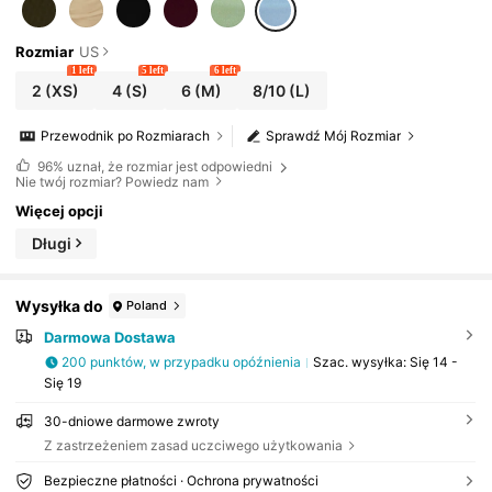
Rozmiar
US
1 left
5 left
6 left
2
(XS)
4
(S)
6
(M)
8/10
(L)
Przewodnik po Rozmiarach
Sprawdź Mój Rozmiar
96%
uznał, że rozmiar jest odpowiedni
Nie twój rozmiar? Powiedz nam
Więcej opcji
Długi
Wysyłka do
Poland
Darmowa Dostawa
200 punktów, w przypadku opóźnienia
Szac. wysyłka:
Się 14 -
Się 19
30-dniowe darmowe zwroty
Z zastrzeżeniem zasad uczciwego użytkowania
Bezpieczne płatności · Ochrona prywatności