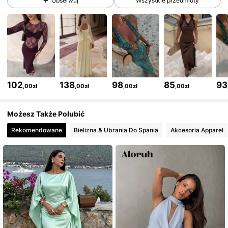
Obserwuj
Wszystkie przedmioty
2.6M Obserwujący
4,77
2.6M Obserwujący
4,77
102
138
98
85
93
,00zł
,00zł
,00zł
,00zł
2.6M Obserwujący
4,77
Możesz Także Polubić
Rekomendowane
Bielizna & Ubrania Do Spania
Akcesoria Apparel
2.6M Obserwujący
4,77
2.6M Obserwujący
4,77
2.6M Obserwujący
4,77