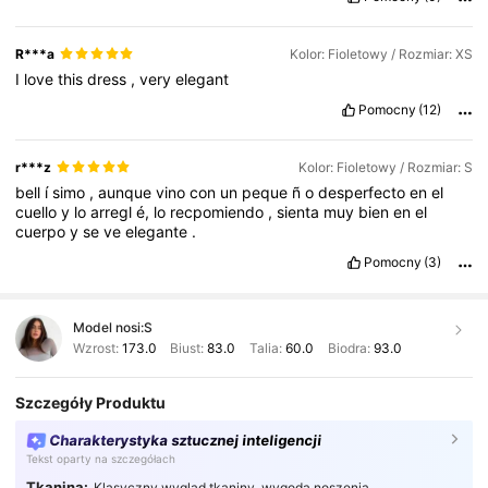
too
For
how
long
he
kept
m
е
waiting
,
anticipating
Praying
to
the
Lord
to
give
him
to
my
loving
arms
And
despite
my
frustrations
R***a
Kolor: Fioletowy / Rozmiar: XS
I
love
this
dress
,
very
elegant
Pomocny
(12)
r***z
Kolor: Fioletowy / Rozmiar: S
bell
í
simo
,
aunque
vino
con
un
peque
ñ
o
desperfecto
en
el
cuello
y
lo
arregl
é,
lo
recpomiendo
,
sienta
muy
bien
en
el
cuerpo
y
se
ve
elegante
.
Pomocny
(3)
Model nosi:
S
Wzrost:
173.0
Biust:
83.0
Talia:
60.0
Biodra:
93.0
Szczegóły Produktu
Charakterystyka sztucznej inteligencji
Tekst oparty na szczegółach
Tkanina:
Klasyczny wygląd tkaniny, wygoda noszenia.