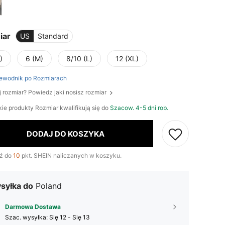
iar
US
Standard
)
6 (M)
8/10 (L)
12 (XL)
ewodnik po Rozmiarach
j rozmiar? Powiedz jaki nosisz rozmiar
ie produkty Rozmiar kwalifikują się do
Szacow. 4-5 dni rob.
DODAJ DO KOSZYKA
ź do
10
pkt. SHEIN naliczanych w koszyku.
syłka do
Poland
Darmowa Dostawa
Szac. wysyłka:
Się 12 - Się 13