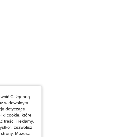
ewnić Ci żądaną
esz w dowolnym
cje dotyczące
iki cookie, które
treści i reklamy,
stko", zezwolisz
j strony. Możesz