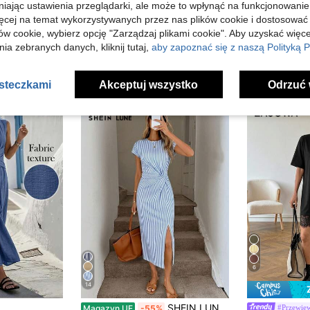
niając ustawienia przeglądarki, ale może to wpłynąć na funkcjonowanie
ięcej na temat wykorzystywanych przez nas plików cookie i dostosować
ów cookie, wybierz opcję "Zarządzaj plikami cookie". Aby uzyskać więce
ia zebranych danych, kliknij tutaj,
aby zapoznać się z naszą Polityką P
asteczkami
Akceptuj wszystko
Odrzuć 
6
14
SHEIN LUNE Sukienka midi w stylu vintage z kolorowymi blokami, w paski i marynistycznym nadrukiem, elegancka, z wysokim rozcięciem i bez rękawów, dopasowana sukienka damska o swobodnym kroju z dzianiny, strój urodzinowy dla kobiet, zestaw fitness dla kobiet, sukienka dla gości weselnych, strój biurowy dla kobiet
#Przewie
Magazyn UE
-55%