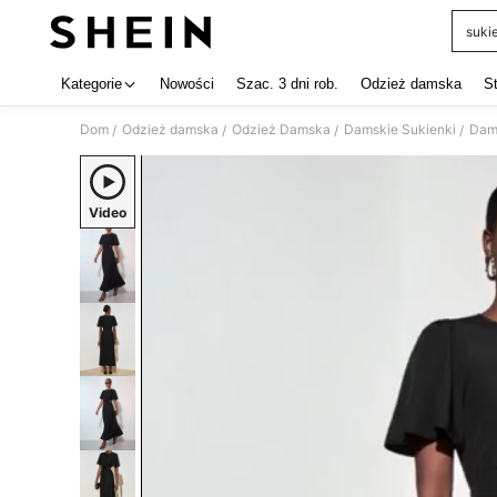
suki
Use up 
Kategorie
Nowości
Szac. 3 dni rob.
Odzież damska
S
Dom
Odzież damska
Odzież Damska
Damskie Sukienki
Dams
/
/
/
/
Video