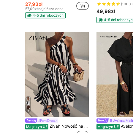
27,93zł
(1000+
57,00zł
najniższa cena
49,98zł
4-5 dni roboczych
4-5 dni roboczyc
4
#PartyDress
Aveloria Modi
Zivah Nowość na wiosnę/lato 2026, idealna na Walentynki, sezon ślubny, festiwale muzyczne, Wielkanoc, styl zachodni, styl nomadyczny, styl boho, Nashville, przyjęcie, wesele, wieczorne przyjęcie, randka, spotkanie, przyjęcie urodzinowe, styl studencki, codzienne wyjścia, podstawowy, uniwersalny, swobodny, wakacje, rejs, plaża, opalanie się, viral hit, elegancki, dojazd do pracy, swobodny biznes, asymetryczny pasek na jedno ramię, bez rękawów, falowana czarna sukienka maxi w paski khaki, luźna sukienka maxi w kształcie litery A, sukienka maxi w paski, sukienka maxi wiosenno-letnia, sukienka maxi na imprezę, seksowna sukienka maxi, sukienka maxi na wakacje, sukienka maxi na co dzień, sukienka maxi damska
Aveloria Modichic Elegancka sukienka damska na dojazd
Magazyn UE
Magazyn UE