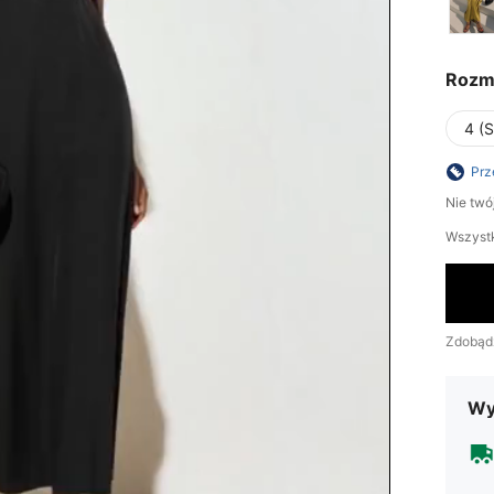
Rozm
4 (S
Prz
Nie twó
Wszystk
Zdobąd
Wy