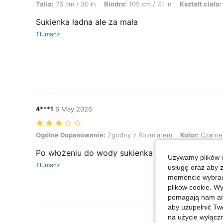
Talia:
76 cm / 30 in
Biodra:
105 cm / 41 in
Kształt ciała:
Sukienka ładna ale za mała
Tłumacz
4***1
6 May,2026
Ogólne Dopasowanie: Zgodny z Rozmiarem, Kolor: Czarne, Rozmia
Ogólne Dopasowanie:
Zgodny z Rozmiarem
Kolor:
Czarne
Po włożeniu do wody sukienka puściła farbę, jest
Używamy plików c
Tłumacz
usługę oraz aby 
momencie wybrać 
plików cookie. Wy
pomagają nam ana
aby uzupełnić Tw
Zobacz Więce
na użycie wyłączn