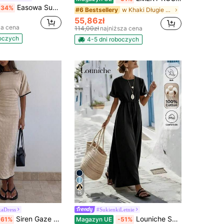
Easowa Sukienka typu T-shirt z okrągłym dekoltem i krótkim rękawem, krótka sukienka z kontrastową koronką, swobodna sukienka z bawełny, odpowiednia na co dzień, romantyczną, wakacyjną odzież. Sukienki damskie w kolorze czarnym. Sukienka z koronkowym wykończeniem. Damska czarna bawełniana sukienka typu T-shirt z koronkowym wykończeniem. Krótki rękaw. Miękka i przewiewna bluzka na co dzień. Swobodna czarna sukienka typu T-shirt dla kobiet. Luźna, krótka sukienka z miękkiej bawełny z eleganckim koronkowym wykończeniem na dole. Sukienka letnia w kolorze czarnym. Sukienki damskie w kolorze czarnym.
-34%
w Khaki Długie sukienki damskie
#6 Bestsellery
55,86zł
za cena
114,00zł
najniższa cena
boczych
4-5 dni roboczych
15
kaDress
#SukienkiLetnie
Siren Gaze Elegancka, szykowna, swobodna sukienka w beżowym kolorze z teksturą, kontrastowym wiązaniem, okrągłym dekoltem, krótkim rękawem, sukienki maxi, letnie i zimowe stroje, do pracy, do biura, na imprezę
Louniche Sukienka damska w standardowym rozmiarze, wiązana w talii, swobodna, na wakacje, w jednolitym kolorze
-61%
Magazyn UE
-51%