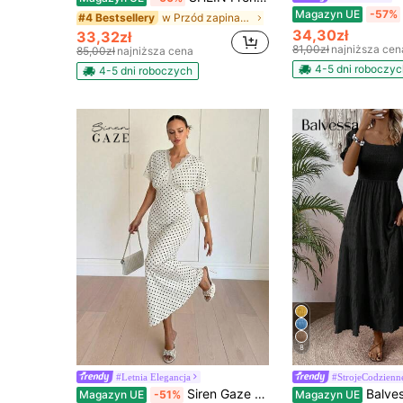
Magazyn UE
-57%
w Przód zapinany na guziki Sukienki damskie
#4 Bestsellery
34,30zł
33,32zł
81,00zł
najniższa cen
85,00zł
najniższa cena
4-5 dni roboczyc
4-5 dni roboczych
8
#Letnia Elegancja
#StrojeCodzienn
Siren Gaze Elegancka, szykowna biała sukienka w groszki, dekolt w serek, koronkowe wykończenie, krótki rękaw, sukienka maxi, dopasowany krój, letnie, zimowe stylizacje, dojeżdżający do pracy, styl influencerki, formalna impreza, ceremonia
Balvessa Sukienka Maxi na wakacje d
Magazyn UE
-51%
Magazyn UE