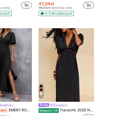
47,04zł
za cena
96,00zł
najniższa cena
boczych
4-5 dni roboczych
13
MaxiDress
Travachic
EMERY ROSE Sukienka maxi z rozcięciem na udzie i rękawami motylkowymi
Travachic 2026 Nowa damska sukienka z koronką, dekoltem w serek, patchworkiem i jednolitym czarnym pasem, dopasowana i rozkloszowana
-49%
Magazyn UE