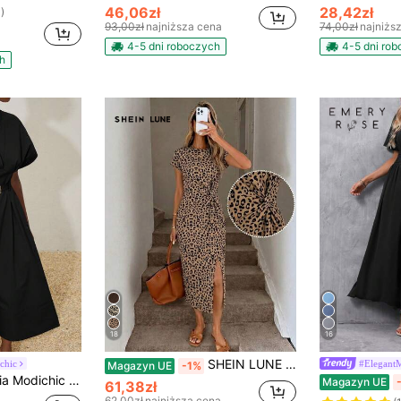
46,06zł
28,42zł
)
93,00zł
najniższa cena
74,00zł
najniżs
4-5 dni roboczych
4-5 dni ro
h
18
16
SHEIN LUNE Sukienka midi z nadrukiem, elegancka, z wysokim rozcięciem i skręconą talią, bez rękawów, dopasowana sukienka damska o swobodnym kroju i teksturowanej fakturze, strój urodzinowy dla kobiet, zestaw fitness dla kobiet, sukienka na wesele dla kobiet, strój biurowy dla kobiet z nadrukiem w panterkę
chic
#Elegant
Magazyn UE
-1%
y do pracy i randki, luksusowy design, dekolt w serek, obniżone ramiona, plisowana sukienka z paskiem
Magazyn UE
61,38zł
62,00zł
najniższa cena