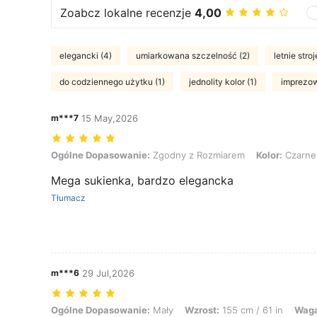
Zoabcz lokalne recenzje
4,00
elegancki (4)
umiarkowana szczelność (2)
letnie stroj
do codziennego użytku (1)
jednolity kolor (1)
imprezowy
m***7
15 May,2026
Ogólne Dopasowanie: Zgodny z Rozmiarem, Kolor: Czarne, Rozmiar
Ogólne Dopasowanie:
Zgodny z Rozmiarem
Kolor:
Czarne
Mega sukienka, bardzo elegancka
Tłumacz
m***6
29 Jul,2026
Ogólne Dopasowanie: Mały, Wzrost: 155 cm / 61 in, Waga: 65 kg / 143 l
Ogólne Dopasowanie:
Mały
Wzrost:
155 cm / 61 in
Waga