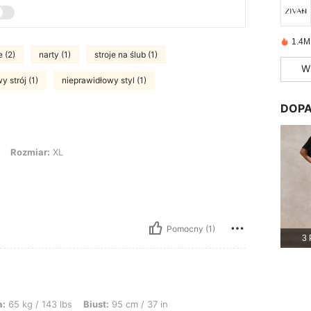
1.4M
e (2)
narty (1)
stroje na ślub (1)
W
 strój (1)
nieprawidłowy styl (1)
DOPA
: XL
Rozmiar:
XL
Pomocny (1)
3 
bs, Biust: 95 cm / 37 in, Talia: 76 cm / 30 in, Biodra: 105 cm / 41 in, Kształt cia
:
65 kg / 143 lbs
Biust:
95 cm / 37 in