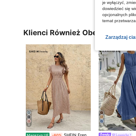
je wyłączyć, zmie
dowiedzieć się w
opcjonalnych plik
temat przetwarzan
Klienci Również Obejrzeli
Zarządzaj ci
8
19
SHEIN Frenchy Sukienka damska w paski z okrągłym dekoltem i krótkim rękawem, marszczona w talii, średniej długości
Louniche
Magazyn UE
-60%