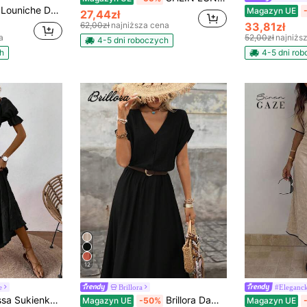
Louniche Damska, swobodna, oliwkowozielona sukienka bez rękawów z krzyżującym się pasem, minimalistyczny styl prezentujący elegancję, odpowiednia do noszenia na co dzień, na popołudniową herbatę, na nieformalne spotkania i do lekkich dojazdów służbowych
Magazyn UE
27,44zł
62,00zł
najniższa cena
33,81zł
a
52,00zł
najniżs
4-5 dni roboczych
h
4-5 dni ro
12
e
Brillora
#Eleganc
la kobiet w jednolitym kolorze z teksturą i bufiastymi rękawami
Brillora Damska sukienka z dekoltem w serek, półotwartym kołnierzykiem, wykonana z teksturowanej tkaniny, z krótkim rękawem i luźną fakturą, idealna na wiosenne i letnie wyjścia oraz wakacje
Magazyn UE
-50%
Magazyn UE