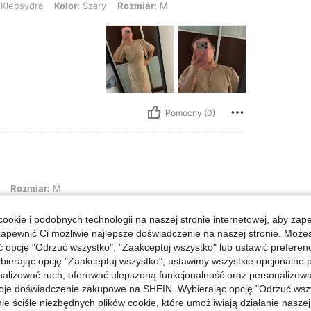
Klepsydra
Kolor:
Szary
Rozmiar:
M
Pomocny (0)
r: M
Rozmiar:
M
em zawiedziona, krój ładny, materiał cienki
ookie i podobnych technologii na naszej stronie internetowej, aby zap
zapewnić Ci możliwie najlepsze doświadczenie na naszej stronie. Moż
opcję "Odrzuć wszystko", "Zaakceptuj wszystko" lub ustawić preferen
bierając opcję "Zaakceptuj wszystko", ustawimy wszystkie opcjonalne pl
Pomocny (1)
lizować ruch, oferować ulepszoną funkcjonalność oraz personalizować 
oje doświadczenie zakupowe na SHEIN. Wybierając opcję "Odrzuć wszy
j Opinii
ie ściśle niezbędnych plików cookie, które umożliwiają działanie nasze