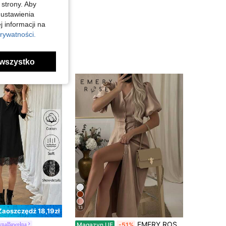
 strony. Aby
 ustawienia
j informacji na
rywatności.
wszystko
13
Zaoszczędź 18,19zł
EMERY ROSE Elegancki damski kombinezon w jednolitym kolorze z krótkimi bufiastymi rękawami i pojedynczym rzędem guzików
wnaBawełna
Magazyn UE
-51%