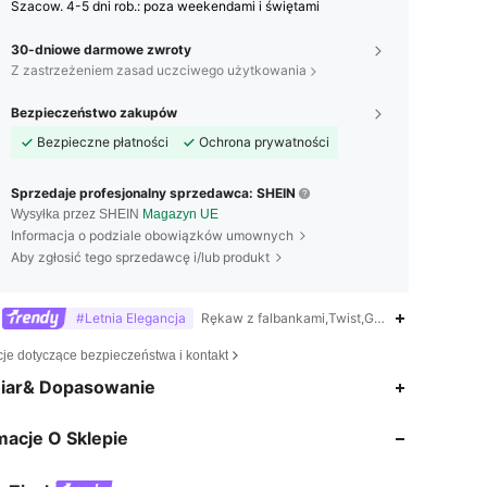
Szacow. 4-5 dni rob.: poza weekendami i świętami
30-dniowe darmowe zwroty
Z zastrzeżeniem zasad uczciwego użytkowania
Bezpieczeństwo zakupów
Bezpieczne płatności
Ochrona prywatności
Sprzedaje profesjonalny sprzedawca: SHEIN
Wysyłka przez SHEIN
Magazyn UE
Informacja o podziale obowiązków umownych
Aby zgłosić tego sprzedawcę i/lub produkt
#Letnia Elegancja
Rękaw z falbankami,Twist,Guziki,Zamek bły
cje dotyczące bezpieczeństwa i kontakt
4,64
3.2K
760K
iar& Dopasowanie
macje O Sklepie
4,64
3.2K
760K