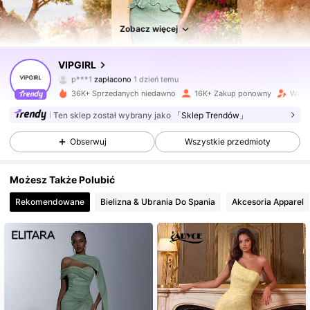
Zobacz więcej
190K Obserwujący
4,84
VIPGIRL
p***1
zapłacono
1 dzień temu
d***4
zaobserwował(-a)
6 godzin(y) temu
36K+ Sprzedanych niedawno
16K+ Zakup ponowny
Wzros
190K Obserwujący
4,84
Ten sklep został wybrany jako
「Sklep Trendów」
Obserwuj
Wszystkie przedmioty
190K Obserwujący
4,84
Możesz Także Polubić
190K Obserwujący
4,84
Rekomendowane
Bielizna & Ubrania Do Spania
Akcesoria Apparel
190K Obserwujący
4,84
190K Obserwujący
4,84