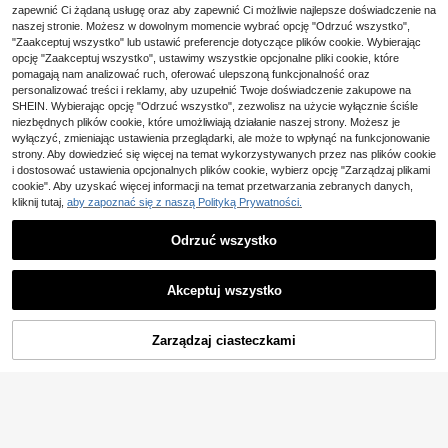
zapewnić Ci żądaną usługę oraz aby zapewnić Ci możliwie najlepsze doświadczenie na
6
VIPGIRLVIPGIRL
naszej stronie. Możesz w dowolnym momencie wybrać opcję "Odrzuć wszystko",
Sukienka wieczorowa VIPGIRL z si
Glamrae
"Zaakceptuj wszystko" lub ustawić preferencje dotyczące plików cookie. Wybierając
ateczki z nadrukiem tie-dye i jedny
36 Left
Glamrae Elegancka luk
opcję "Zaakceptuj wszystko", ustawimy wszystkie opcjonalne pliki cookie, które
Magazyn UE
m ramieniem, z rozcięciem na dole i
322
susowa spódnica maxi syrenka z c
pomagają nam analizować ruch, oferować ulepszoną funkcjonalność oraz
298
,74zł
-1%
z boku
,55zł
ekinami, koralikami, elastyczną kor
326,00zł
najniższa cena
personalizować treści i reklamy, aby uzupełnić Twoje doświadczenie zakupowe na
onką, patchworkową dzianiną i mar
4-5 dni roboczych
SHEIN. Wybierając opcję "Odrzuć wszystko", zezwolisz na użycie wyłącznie ściśle
szczoną siateczką, seksowna, z ba
niezbędnych plików cookie, które umożliwiają działanie naszej strony. Możesz je
ndeau, skręceniem i rozcięciem, be
wyłączyć, zmieniając ustawienia przeglądarki, ale może to wpłynąć na funkcjonowanie
z ramiączek, odpowiednia na ślub,
strony. Aby dowiedzieć się więcej na temat wykorzystywanych przez nas plików cookie
przyjęcie, wieczór panieński, waka
cje, bal, suknię wieczorową (styl bo
i dostosować ustawienia opcjonalnych plików cookie, wybierz opcję "Zarządzaj plikami
gato zdobiony)
cookie". Aby uzyskać więcej informacji na temat przetwarzania zebranych danych,
kliknij tutaj,
aby zapoznać się z naszą Polityką Prywatności.
Odrzuć wszystko
Akceptuj wszystko
Zarządzaj ciasteczkami
DODAJ DO KOSZYKA
11
4
#MiętowaZieleń
Elegancka, seksowna sukienka imp
ADYCE Elegancka plisowana sukie
rezowa z cekinami i patchworkiem,
270
nka maxi na przyjęcie z wiązaniem
#5 Bestsellery
w Kontrastowe cekiny Stroje imprezowe dla kobiet