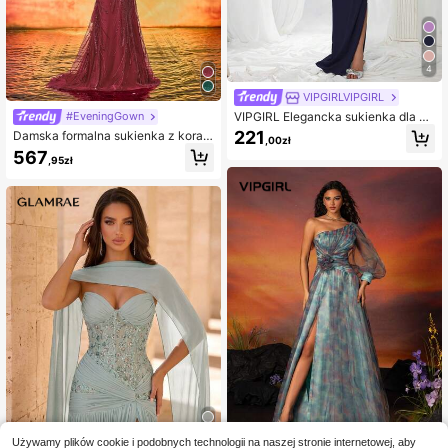
4
VIPGIRLVIPGIRL
VIPGIRL Elegancka sukienka dla dr
#EveningGown
uhny: dopasowana satynowa sukie
221
Damska formalna sukienka z korali
,00zł
nka bez ramiączek z pasującą górą
kami, elegancka suknia syreny bez
567
i drapowaną talią – minimalistyczn
,95zł
ramiączek na przyjęcie i ślub, jesie
a, luksusowa, formalna suknia wiec
nna
zorowa, odpowiednia na strój gości
a weselnego
Używamy plików cookie i podobnych technologii na naszej stronie internetowej, aby