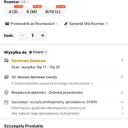
Rozmiar
US
19 left
20 left
18 left
4
(S)
6
(M)
8/10
(L)
Przewodnik po Rozmiarach
Sprawdź Mój Rozmiar
Ilość:
Wysyłka do
Poland
Darmowa Dostawa
Szac. wysyłka:
Się 17 - Się 20
30-dniowe darmowe zwroty
Z zastrzeżeniem zasad uczciwego użytkowania
Bezpieczne płatności · Ochrona prywatności
Sprzedaje i wysyła profesjonalny sprzedawca: SHEIN
Informacja o podziale obowiązków umownych
Aby zgłosić tego sprzedawcę i/lub produkt
Szczegóły Produktu