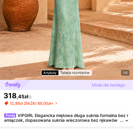
Tabela rozmiarów
Artykuły
1/6
318
,45zł
12,89zł ZNIŻKI 89,00zł+
VIPGIRL Elegancka miętowa długa suknia formalna bez r
amiączek, dopasowana suknia wieczorowa bez rękawów
na wesele i przyjęcie