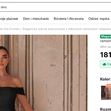
 dres
and down arrow keys to navigate search Ostatnie wyszukiwanie and szukaj i znaj
troje plażowe
Dom i mieszkanie
Biżuteria I Akcesoria
Odzież męska
nki Dla Druhen
/
Magaz
ramion
powłóc
SKU: s
okazje
18
PR
Da
Kolor
Rozm