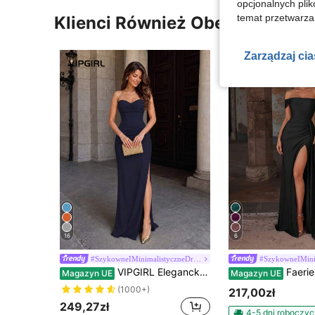
opcjonalnych plik
temat przetwarzan
Klienci Również Obejrzeli
Zarządzaj ci
16
6
#SzykowneIMinimalistyczneDruhny
VIPGIRL Elegancka sukienka dla druhny: dopasowana satynowa sukienka bez ramiączek z talią ściągającą i drapowaną linią talii – minimalistyczna luksusowa formalna suknia wieczorowa na jesień
Faeriesty Elegancka długa sukienka druhenki z odkrytymi ram
Magazyn UE
Magazyn UE
(1000+)
217,00zł
249,27zł
4-5 dni roboczyc