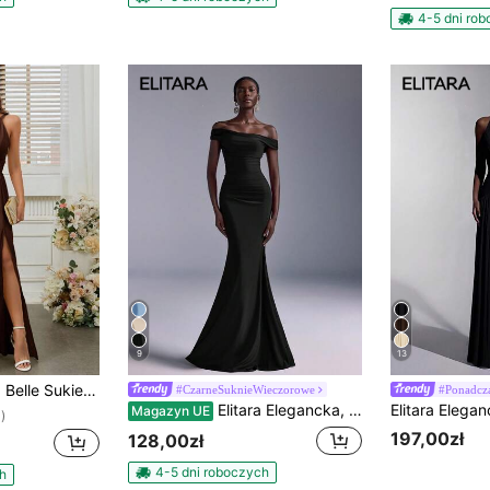
4-5 dni ro
9
13
 odkrytymi plecami i wysokim rozcięciem w talii (dla dorosłych)
#CzarneSuknieWieczorowe
#Ponadcz
Elitara Elegancka, marszczona sukienka syrenka z odkrytymi ramionami, odpowiednia na wesela, imprezy, wakacje, bale maturalne, dla druhen (dorosłych)
Magazyn UE
)
197,00zł
128,00zł
4-5 dni roboczych
h