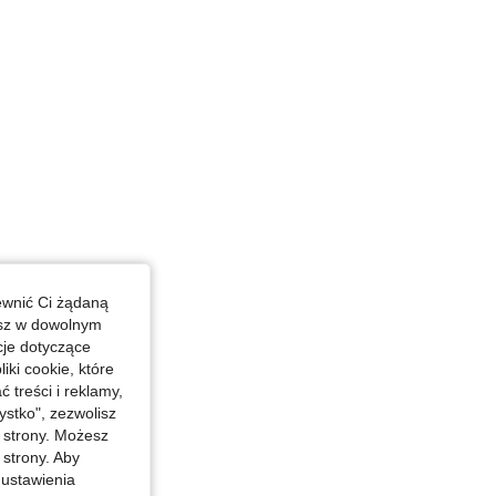
ewnić Ci żądaną
esz w dowolnym
cje dotyczące
iki cookie, które
treści i reklamy,
stko", zezwolisz
j strony. Możesz
 strony. Aby
 ustawienia