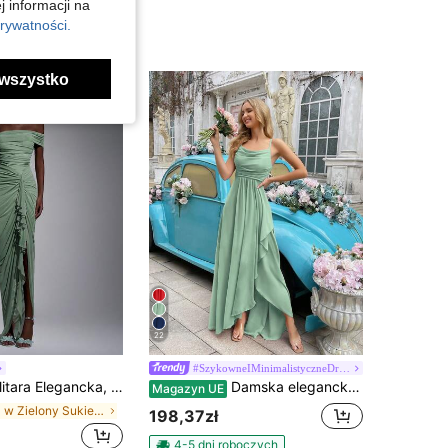
j informacji na
rywatności.
wszystko
22
#SzykowneIMinimalistyczneDruhny
romantyczna, modna zielona elastyczna siateczka z odkrytymi ramionami, marszczeniami i ozdobnym rozcięciem z przodu, elegancka sukienka na imprezę, sukienka dla gościa weselnego, zielona sukienka, modna i pełna wdzięku sukienka dla druhny
Damska elegancka długa suknia wieczorowa o kroju A z szyfonu, formalna, dla gościa weselnego i druhny, na przyjęcie koktajlowe i zakończenie studiów, wiosna, lato, jesień
Magazyn UE
w Zielony Sukienki dla druhen
198,37zł
4-5 dni roboczych