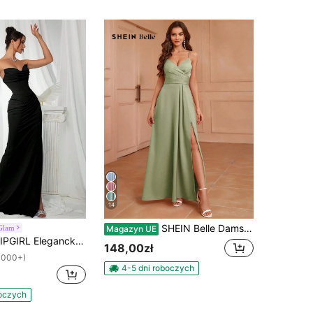
14
SHEIN Belle Damska plisowana sukienka dla druhny z głębokim dekoltem w serek i rozcięciem z przodu na cienkich ramiączkach (dla dorosłych) Elegancka sukienka
Glam
Magazyn UE
 Elegancka sukienka dla druhny: dopasowana satynowa sukienka bez ramiączek na jesień
148,00zł
1000+)
4-5 dni roboczych
boczych