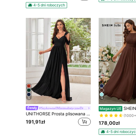
4-5 dni roboczych
5
16
SHEIN Belle Sukienka dla druhny z
#SzykowneIMinimalistyczneDruhny
Magazyn UE
UNITHORSE Prosta plisowana sukienka z satynowego szyfonu z odkrytymi ramionami, dekoltem w serce i rozcięciem na dole, sukienka druhny ślubna, czarna, wiosna/jesień
(1000+
191,91zł
178,00zł
4-5 dni roboczyc