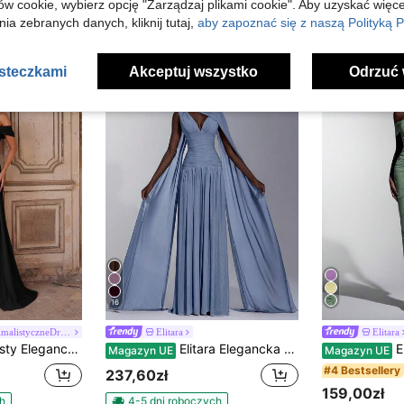
ów cookie, wybierz opcję "Zarządzaj plikami cookie". Aby uzyskać więce
ia zebranych danych, kliknij tutaj,
aby zapoznać się z naszą Polityką P
asteczkami
Akceptuj wszystko
Odrzuć 
16
#SzykowneIMinimalistyczneDruhny
Elitara
Elitara
ionami i falbanami, dopasowana dzianinowa, idealna dla druhen, na formalne przyjęcia i ślub, czarna, jesienna
Elitara Elegancka granatowa błyszcząca spódnica z siateczki z dekoltem w serek, marszczeniem i super szerokim dołem w linii A (odpinany zwisający z szyfonu), odpowiednia na randki, imprezy dla singli, wesela, wydarzenia, sukienki dla druhen
Elitara Elegancka, 
Magazyn UE
Magazyn UE
#4 Bestsellery
237,60zł
159,00zł
h
4-5 dni roboczych