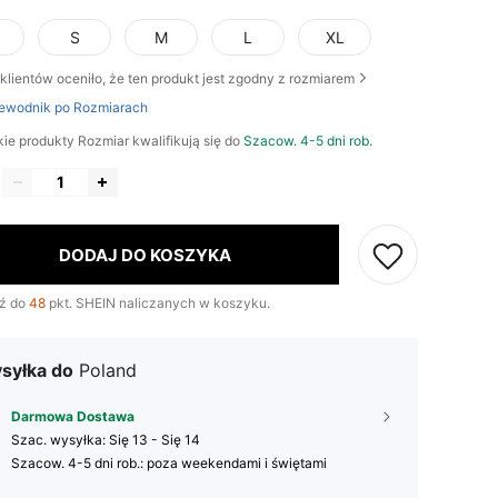
S
M
L
XL
klientów oceniło, że ten produkt jest zgodny z rozmiarem
ewodnik po Rozmiarach
ie produkty Rozmiar kwalifikują się do
Szacow. 4-5 dni rob.
DODAJ DO KOSZYKA
ź do
48
pkt. SHEIN naliczanych w koszyku.
syłka do
Poland
Darmowa Dostawa
Szac. wysyłka:
Się 13 - Się 14
Szacow. 4-5 dni rob.: poza weekendami i świętami