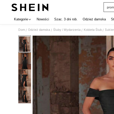
prom
Use up 
Kategorie
Nowości
Szac. 3 dni rob.
Odzież damska
S
Dom
Odzież damska
Śluby i Wydarzenia
Kobieta Ślub
Sukie
/
/
/
/