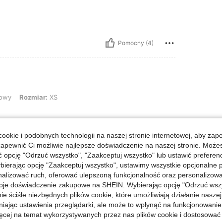
Pomocny (4)
miar: XS
owy
Rozmiar:
XS
ookie i podobnych technologii na naszej stronie internetowej, aby zap
zapewnić Ci możliwie najlepsze doświadczenie na naszej stronie. Moż
Pomocny (8)
opcję "Odrzuć wszystko", "Zaakceptuj wszystko" lub ustawić preferen
bierając opcję "Zaakceptuj wszystko", ustawimy wszystkie opcjonalne pl
lizować ruch, oferować ulepszoną funkcjonalność oraz personalizować 
j Opinii
oje doświadczenie zakupowe na SHEIN. Wybierając opcję "Odrzuć wszy
ie ściśle niezbędnych plików cookie, które umożliwiają działanie nasze
niając ustawienia przeglądarki, ale może to wpłynąć na funkcjonowanie
ięcej na temat wykorzystywanych przez nas plików cookie i dostosować