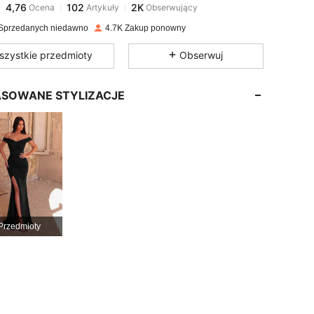
d***r
zapłacono
1 dzień temu
Sprzedanych niedawno
4.7K Zakup ponowny
4,76
102
2K
szystkie przedmioty
Obserwuj
4,76
102
2K
SOWANE STYLIZACJE
4,76
102
2K
4,76
102
2K
4,76
102
2K
Przedmioty
4,76
102
2K
4,76
102
2K