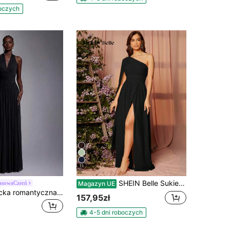
boczych
11
SHEIN Belle Sukienka damska w jednolitym kolorze z ukośnymi ramionami i rozcięciem w talii
asowaCzerń
Magazyn UE
Elitara Elegancka romantyczna modna sukienka imprezowa z elastycznej siateczki z dekoltem halter, marszczeniami i dekoracją, fason A, pomarańczowa, sukienka dla gościa weselnego, elegancka sukienka druhniki
157,95zł
4-5 dni roboczych