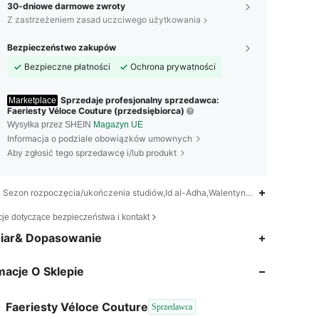
30-dniowe darmowe zwroty
Z zastrzeżeniem zasad uczciwego użytkowania
Bezpieczeństwo zakupów
Bezpieczne płatności
Ochrona prywatności
Sprzedaje profesjonalny sprzedawca:
Marketplace
Faeriesty Véloce Couture (przedsiębiorca)
Wysyłka przez SHEIN
Magazyn UE
Informacja o podziale obowiązków umownych
Aby zgłosić tego sprzedawcę i/lub produkt
Sezon rozpoczęcia/ukończenia studiów,Id al-Adha,Walentynki,Ramadan,Id al-F
cje dotyczące bezpieczeństwa i kontakt
4,76
102
2K
iar& Dopasowanie
macje O Sklepie
4,76
102
2K
Faeriesty Véloce Couture
Sprzedawca
4,76
102
2K
Ocena
Artykuły
Obserwujący