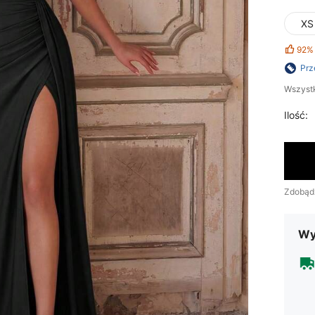
XS
92%
Prz
Wszystk
Ilość:
Zdobąd
Wy