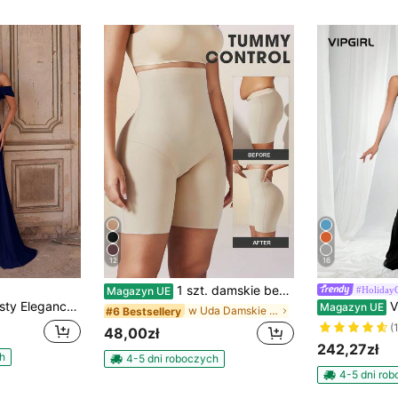
12
16
1 szt. damskie bezszwowe majtki modelujące z wysokim stanem, z kontrolą brzucha, ujędrniającą kompresją, liftingiem pośladków i kontrolą brzucha, bezszwowa bielizna kształtująca, zwiększająca pewność siebie
#Holiday
Magazyn UE
hny, z rozcięciem na dole, z dzianiny, odpowiednia na przyjęcia i formalne okazje, ślub jesienny
VIPGIRL
Magazyn UE
w Uda Damskie majtki modelujące
#6 Bestsellery
(
48,00zł
242,27zł
h
4-5 dni roboczych
4-5 dni ro