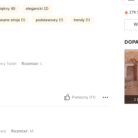
iękny (6)
elegancki (2)
27K 
ane stroje (1)
podstawowy (1)
trendy (1)
W
DOPA
 Rozmiar: L
y fiolet
Rozmiar:
L
Pomocny (11)
1 
iar: M
owy
Rozmiar:
M