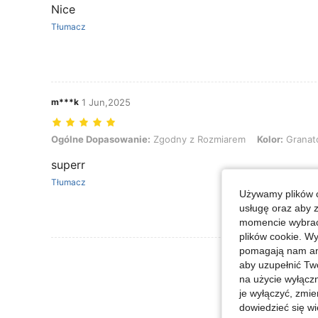
Nice
Tłumacz
m***k
1 Jun,2025
Ogólne Dopasowanie: Zgodny z Rozmiarem, Kolor: Granatowy, Roz
Ogólne Dopasowanie:
Zgodny z Rozmiarem
Kolor:
Granat
superr
Tłumacz
Używamy plików c
usługę oraz aby 
momencie wybrać 
plików cookie. Wy
pomagają nam ana
Zobacz Więce
aby uzupełnić Tw
na użycie wyłączn
je wyłączyć, zmie
dowiedzieć się w