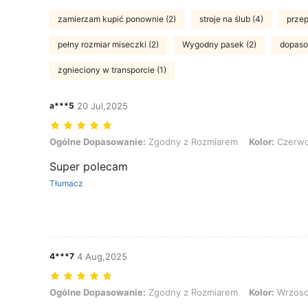
zamierzam kupić ponownie (2)
stroje na ślub (4)
przep
pełny rozmiar miseczki (2)
Wygodny pasek (2)
dopasow
zgnieciony w transporcie (1)
a***5
20 Jul,2025
Ogólne Dopasowanie: Zgodny z Rozmiarem, Kolor: Czerwony fiolet,
Ogólne Dopasowanie:
Zgodny z Rozmiarem
Kolor:
Czerwon
Super polecam
Tłumacz
4***7
4 Aug,2025
Ogólne Dopasowanie: Zgodny z Rozmiarem, Kolor: Wrzosowy, Rozm
Ogólne Dopasowanie:
Zgodny z Rozmiarem
Kolor:
Wrzos