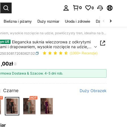
0
0
duj. Press Enter to select.
Bielizna i piżamy
Duży rozmiar
Uroda i zdrowie
Dzieci
Buty
D
Elegancka suknia wieczorowa z odkrytymi ramionami i drapowaniem, wysokie rozcięcie na udzie, powłóczysty tren, idealna na bal, urodziny i specjalne okazje
Elegancka suknia wieczorowa z odkrytymi
yn UE
ami i drapowaniem, wysokie rozcięcie na udzie,
zysty tren, idealna na bal, urodziny i specjalne
z25030817208362132
(1000+ Recenzje)
1
,00zł
ICE AND AVAILABILITY
rmowa Dostawa & Szacow. 4-5 dni rob.
:
Czarne
Duży Obrazek
iar