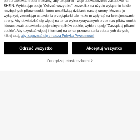
personalizować treści i reklamy, aby uzupełnić Twoje doświadczenie zakupowe na
SHEIN. Wybierając opcję "Odrzuć wszystko", zezwolisz na użycie wyłącznie ściśle
niezbędnych plików cookie, które umożliwiają działanie naszej strony. Możesz je
wyłączyć, zmieniając ustawienia przeglądarki, ale może to wpłynąć na funkcjonowanie
strony. Aby dowiedzieć się więcej na temat wykorzystywanych przez nas plików cookie
i dostosować ustawienia opcjonalnych plików cookie, wybierz opcję "Zarządzaj plikami
cookie". Aby uzyskać więcej informacji na temat przetwarzania zebranych danych,
kliknij tutaj,
aby zapoznać się z naszą Polityką Prywatności.
Odrzuć wszystko
Akceptuj wszystko
DODAJ DO
Zarządzaj ciasteczkami
KUP TERAZ
KOSZYKA