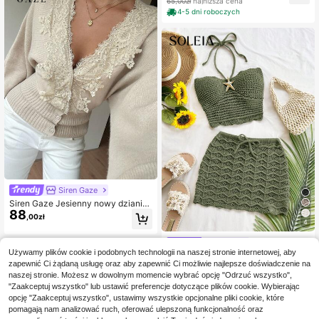
65,00zł
najniższa cena
4-5 dni roboczych
Siren Gaze
Siren Gaze Jesienny nowy dzianin
88
owy kardigan damski z dekoltem w
,00zł
4
serek, talią podkreśloną i koronkow
ymi aplikacjami patchworkowymi
Soleia
Używamy plików cookie i podobnych technologii na naszej stronie internetowej, aby
Soleia Seksowny kompl
Magazyn UE
zapewnić Ci żądaną usługę oraz aby zapewnić Ci możliwie najlepsze doświadczenie na
31
et wakacyjny z odkrytymi plecami i
,85zł
-66%
naszej stronie. Możesz w dowolnym momencie wybrać opcję "Odrzuć wszystko",
mini spódniczką, 2 sztuki, odpowie
96,00zł
najniższa cena
dni na festiwale muzyczne, styl boh
"Zaakceptuj wszystko" lub ustawić preferencje dotyczące plików cookie. Wybierając
4-5 dni roboczych
o, randki na święta, popołudniową h
opcję "Zaakceptuj wszystko", ustawimy wszystkie opcjonalne pliki cookie, które
erbatę
pomagają nam analizować ruch, oferować ulepszoną funkcjonalność oraz