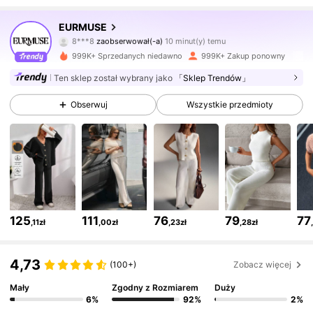
354K Obserwujący
4,75
EURMUSE
8***8
zaobserwował(-a)
10 minut(y) temu
c***9
przegląda
354K Obserwujący
4,75
999K+ Sprzedanych niedawno
999K+ Zakup ponowny
Ten sklep został wybrany jako
「Sklep Trendów」
354K Obserwujący
4,75
Obserwuj
Wszystkie przedmioty
354K Obserwujący
4,75
354K Obserwujący
4,75
125
111
76
79
77
,11zł
,00zł
,23zł
,28zł
354K Obserwujący
4,75
4,73
(100+)
Zobacz więcej
354K Obserwujący
4,75
Mały
Zgodny z Rozmiarem
Duży
6%
92%
2%