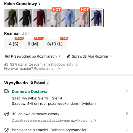
Kolor: Granatowy
Rozmiar
US
26 left
13 left
8 left
4
(S)
6
(M)
8/10
(L)
Przewodnik po Rozmiarach
Sprawdź Mój Rozmiar
92%
uznał, że rozmiar jest odpowiedni
Nie twój rozmiar? Powiedz nam
Wysyłka do
Poland
Darmowa Dostawa
Szac. wysyłka:
Się 13 - Się 14
Szacow. 4-5 dni rob.: poza weekendami i świętami
30-dniowe darmowe zwroty
Z zastrzeżeniem zasad uczciwego użytkowania
Bezpieczne płatności · Ochrona prywatności