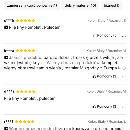
zamierzam kupić ponownie
(1)
dobry materiał
(10)
biznes
(1)
354K Obserwujący
4,75
s***k
Kolor: Biały / Rozmiar: S
Pi
ę
kny
komplet
.
Polecam
354K Obserwujący
4,75
Pomocny
(5)
354K Obserwujący
4,75
k***a
Kolor: Biały / Rozmiar: M
Jakość produktu:
bardzo
dobra
,
troszk
ę
prze
ś
wituje
,
ale
wz
ó
r
jest
pi
ę
kny
.
Wierny obrazom produktów:
komplet
354K Obserwujący
4,75
wierny
obrazowi
zam
ó
wienia
,
rozmiar
M
zgodny
z
Europa
M
Opis zapachu:
komplet
og
ó
lnie
ś
liczny
,
sp
ó
dniczka
sp
ó
Pomocny
(3)
dniczka
mini
,
wz
ó
r
pi
ę
kny
.
sweterek
cienki
,
kr
ó
tki
do
pasa
.
d***a
Kolor: Biały / Rozmiar: M
Pi
ę
kny
komplet
,
polecam
Pomocny
(3)
r***1
Kolor: Biały / Rozmiar: L
Wierny obrazom produktów:
pi
ę
knie
wygl
ą
da
,
po
praniu
ż