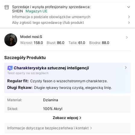
Sprzedaje i wysyła profesjonalny sprzedawca:
SHEIN
Magazyn UE
Informacja o podziale obowiązków umownych
Aby zgłosić tego sprzedawcę i/lub produkt
Model nosi:
S
Wzrost:
158.0
Biust:
86.0
Talia:
61.0
Biodra:
88.0
Szczegóły Produktu
Charakterystyka sztucznej inteligencji
Tekst oparty na szczegółach
Regular fit:
Czysty fason o wszechstronnym charakterze.
Długi Rękaw:
Długie rękawy tworzą czystą, elegancką linię.
Materiał:
Dzianina
Skład:
100% Akryl
Zobacz więcej
Informacje dotyczące bezpieczeństwa i kontakt