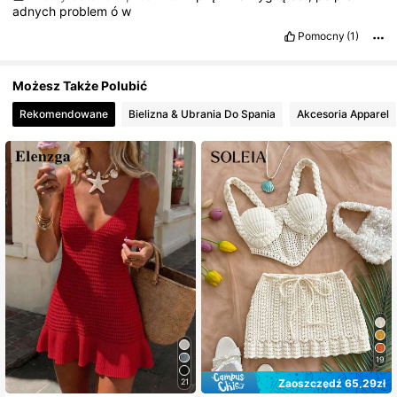
adnych
problem
ó
w
Pomocny
(1)
Możesz Także Polubić
Rekomendowane
Bielizna & Ubrania Do Spania
Akcesoria Apparel
19
Zaoszczędź 65,29zł
21