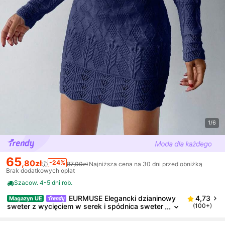
1/6
65
,80zł
-24%
87,00zł
Najniższa cena na 30 dni przed obniżką
Brak dodatkowych opłat
Szacow. 4-5 dni rob.
EURMUSE Elegancki dzianinowy
4,73
Magazyn UE
sweter z wycięciem w serek i spódnica sweter
(100+)
kowa, komplet 2 części