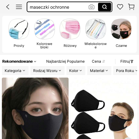
maseczka czarna
maseczka ochronna
maseczki jednorazowe
Kolorowe
Wielokolorow
Prosty
Różowy
Czarne
bloki
e
Rekomendowane
Najbardziej Popularne
Cena
Filtruj
Kategoria
Rodzaj Wzoru
Kolor
Materiał
Pora Roku