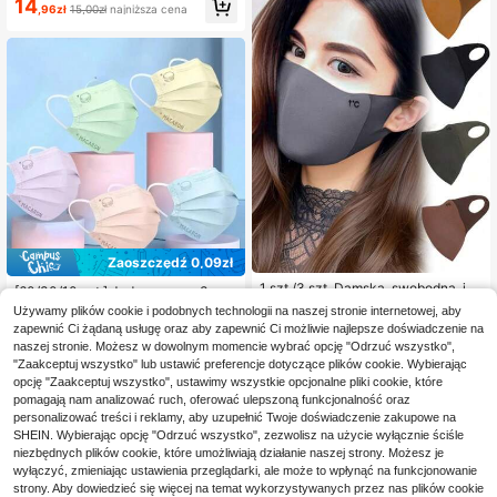
14
,96zł
15,00zł
najniższa cena
powiednia do codziennego noszeni
a, bardzo atrakcyjna, do aktywnośc
i na zewnątrz, imprez, spotkań rodz
innych, oddychająca jednorazowa
maseczka, biała/czarna/szara, bez
barwników, bez zapachu, inne kolo
ry mogą mieć lekki zapach po wietr
zeniu (biała 200 szt./czarna 200 sz
t./szara 200 szt. to bestsellery, pole
cane), szkoła
Zaoszczędź 0,09zł
1 szt./3 szt. Damska, swobodna, jed
[60/30/10 szt.] Jednorazowa 3-wa
nolita, czarna/brązowa/ciemnoszar
rstwowa maska na twarz dla dorosł
13
15
Używamy plików cookie i podobnych technologii na naszej stronie internetowej, aby
,96zł
14,00zł
najniższa cena
a, wiatroodporna, ciepła, pogrubion
,54zł
15,63zł
najniższa cena
ych, kolory makaroników, modna, el
zapewnić Ci żądaną usługę oraz aby zapewnić Ci możliwie najlepsze doświadczenie na
a, miękka, ochronna maska na ocz
astyczna, wiatroszczelna, ochrona
naszej stronie. Możesz w dowolnym momencie wybrać opcję "Odrzuć wszystko",
y, odpowiednia do podróży, na zew
przed promieniowaniem UV, wygod
nątrz, jazdy na rowerze, codzienne
"Zaakceptuj wszystko" lub ustawić preferencje dotyczące plików cookie. Wybierając
na, oddychająca, do noszenia na c
go dopasowania
opcję "Zaakceptuj wszystko", ustawimy wszystkie opcjonalne pliki cookie, które
o dzień, nie nadaje się do prania, tk
anina żakardowa, nadaje się do uż
pomagają nam analizować ruch, oferować ulepszoną funkcjonalność oraz
ytku na zewnątrz
personalizować treści i reklamy, aby uzupełnić Twoje doświadczenie zakupowe na
SHEIN. Wybierając opcję "Odrzuć wszystko", zezwolisz na użycie wyłącznie ściśle
niezbędnych plików cookie, które umożliwiają działanie naszej strony. Możesz je
wyłączyć, zmieniając ustawienia przeglądarki, ale może to wpłynąć na funkcjonowanie
strony. Aby dowiedzieć się więcej na temat wykorzystywanych przez nas plików cookie