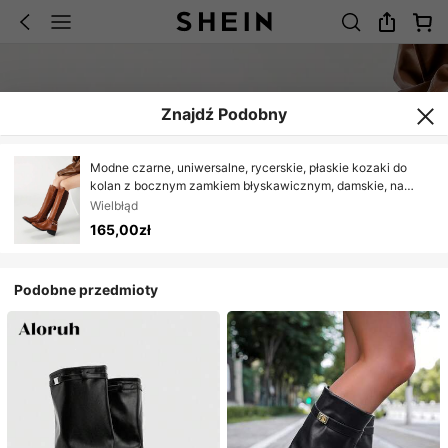
Znajdź Podobny
Modne czarne, uniwersalne, rycerskie, płaskie kozaki do
kolan z bocznym zamkiem błyskawicznym, damskie, na
jesień i zimę
Wielbłąd
165,00zł
Podobne przedmioty