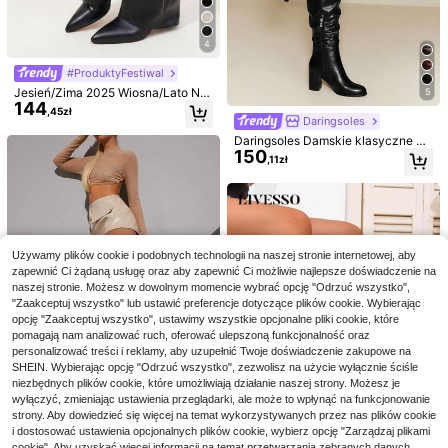
4
#ProduktyFestiwal
Jesień/Zima 2025 Wiosna/Lato No
5
144
we Europejskie i Amerykańskie Wy
,45zł
sokie Kozaki Damskie ze Szpiczas
Daringsoles
tymi Noskami, Kozaki z Prostą Cho
Daringsoles Damskie klasyczne ok
lewką, Kozaki do Jazdy na Koturni
150
rągłe czubki grubych obcasów, skó
,11zł
e
rzane buty zapinane na zamek bły
skawiczny z boku, wciągane na ko
lana, wygodne, eleganckie, sekso
wne, modne, damskie buty zimow
e, czarne długie buty
5
5
Używamy plików cookie i podobnych technologii na naszej stronie internetowej, aby
zapewnić Ci żądaną usługę oraz aby zapewnić Ci możliwie najlepsze doświadczenie na
Zaoszczędź 9,98zł
Punk
Magazyn UE
naszej stronie. Możesz w dowolnym momencie wybrać opcję "Odrzuć wszystko",
#2 Bestsellery
w Płaski Damskie modne kozaki
REVREAL Błyszczące,
Magazyn UE
"Zaakceptuj wszystko" lub ustawić preferencje dotyczące plików cookie. Wybierając
102
modne, metaliczne, dżinsowe botki
30 Left
,54zł
opcję "Zaakceptuj wszystko", ustawimy wszystkie opcjonalne pliki cookie, które
na grubym obcasie
132
pomagają nam analizować ruch, oferować ulepszoną funkcjonalność oraz
,02zł
-7%
4-5 dni roboczych
142,00zł
najniższa cena
personalizować treści i reklamy, aby uzupełnić Twoje doświadczenie zakupowe na
4-5 dni roboczych
SHEIN. Wybierając opcję "Odrzuć wszystko", zezwolisz na użycie wyłącznie ściśle
niezbędnych plików cookie, które umożliwiają działanie naszej strony. Możesz je
wyłączyć, zmieniając ustawienia przeglądarki, ale może to wpłynąć na funkcjonowanie
6
strony. Aby dowiedzieć się więcej na temat wykorzystywanych przez nas plików cookie
i dostosować ustawienia opcjonalnych plików cookie, wybierz opcję "Zarządzaj plikami
#HolidayGlam
cookie". Aby uzyskać więcej informacji na temat przetwarzania zebranych danych,