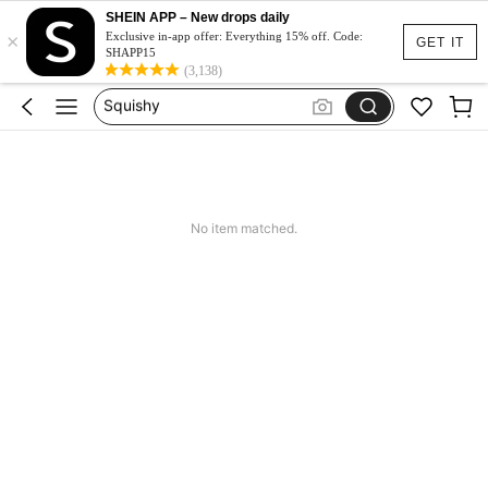
Spódniczka Festiwal
SHEIN APP – New drops daily
×
Dluga Letnia Sukienka
Exclusive in-app offer: Everything 15% off. Code:
GET IT
SHAPP15
Squishy
(3,138)
Set 2 Piece Set Women
Skirts For Women
Spódniczka Festiwal
Dluga Letnia Sukienka
No item matched.