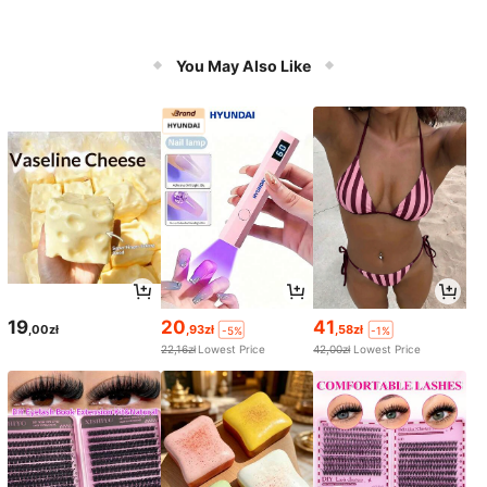
You May Also Like
19
20
41
,00zł
,93zł
,58zł
-5%
-1%
22,16zł
Lowest Price
42,00zł
Lowest Price