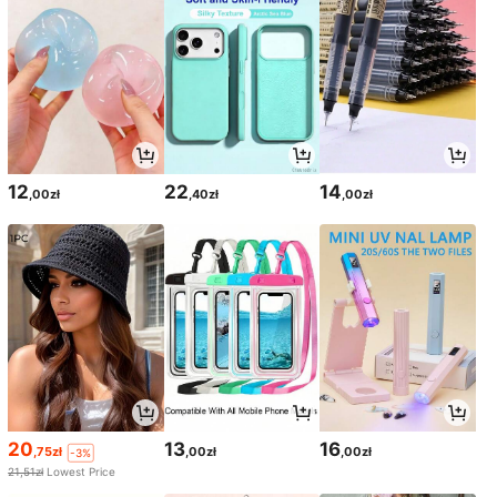
12
22
14
,00zł
,40zł
,00zł
20
13
16
,75zł
,00zł
,00zł
-3%
21,51zł
Lowest Price