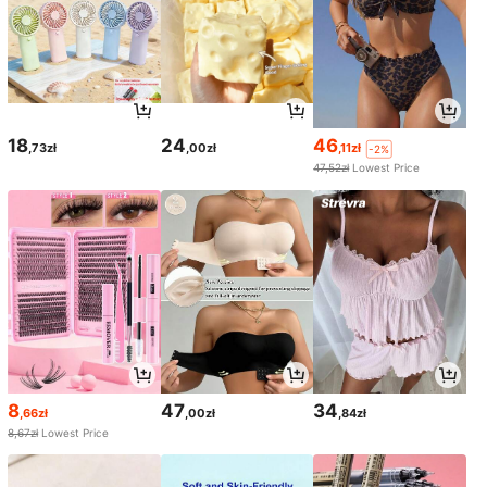
18
24
46
,73zł
,00zł
,11zł
-2%
47,52zł
Lowest Price
8
47
34
,66zł
,00zł
,84zł
8,67zł
Lowest Price