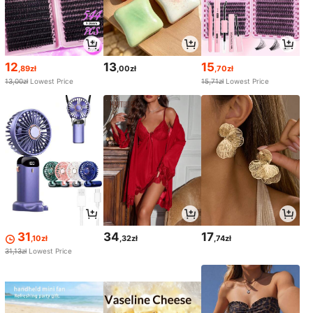
12
13
15
,89zł
,00zł
,70zł
13,00zł
Lowest Price
15,71zł
Lowest Price
31
34
17
,10zł
,32zł
,74zł
31,13zł
Lowest Price