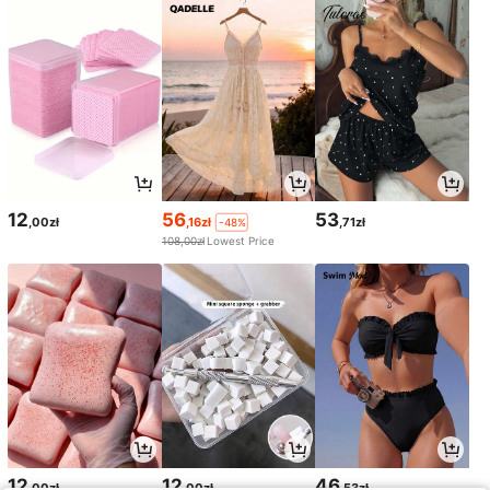
12
56
53
,00zł
,16zł
,71zł
-48%
108,00zł
Lowest Price
12
12
46
,00zł
,00zł
,53zł