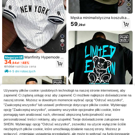
ozmiarze i swobodnym nadrukiem
63
Męskie casualowe szorty plażowe
,00zł
na wakacje, z kontrastowym nadru
64
,19zł
4-5 dni roboczych
kiem mewy, sznurkiem w pasie, ela
styczną talią, skośnymi kieszeniam
Męska minimalistyczna koszulka z
i, bez podszewki
krótkim rękawem i nadrukiem dłoni
59
,29zł
w dużym rozmiarze
5
Manfinity Hypemode K
Magazyn UE
34
oszulka męska w dużym rozmiarze
,84zł
-48%
z nadrukiem w paski i okrągłym de
67,00zł
najniższa cena
koltem, z krótkim rękawem
4-5 dni roboczych
Używamy plików cookie i podobnych technologii na naszej stronie internetowej, aby
6
zapewnić Ci żądaną usługę oraz aby zapewnić Ci możliwie najlepsze doświadczenie na
naszej stronie. Możesz w dowolnym momencie wybrać opcję "Odrzuć wszystko",
4
Zaoszczędź 0,04zł
"Zaakceptuj wszystko" lub ustawić preferencje dotyczące plików cookie. Wybierając
Gdfgtygfgvb
Męskie szorty plus size na lato, ela
opcję "Zaakceptuj wszystko", ustawimy wszystkie opcjonalne pliki cookie, które
styczne, proste nogawki, 5 cali, jed
pomagają nam analizować ruch, oferować ulepszoną funkcjonalność oraz
26
Męskie letnie casualowe modne sp
,92zł
26,96zł
najniższa cena
nolite, z kieszeniami na suwak, szn
ortowe szorty do koszykówki plus s
personalizować treści i reklamy, aby uzupełnić Twoje doświadczenie zakupowe na
Męski oversize'owy czarny T-shirt
38
urkiem w pasie, lekkie, sportowe, d
,92zł
ize z wiązaniem, elastyczne, z siat
z nadrukiem marki streetwear, graff
SHEIN. Wybierając opcję "Odrzuć wszystko", zezwolisz na użycie wyłącznie ściśle
52
o biegania i fitnessu
,17zł
eczki, szybkoschnące, bermudy
iti z wściekłym niedźwiedziem, kró
niezbędnych plików cookie, które umożliwiają działanie naszej strony. Możesz je
tki rękaw
wyłączyć, zmieniając ustawienia przeglądarki, ale może to wpłynąć na funkcjonowanie