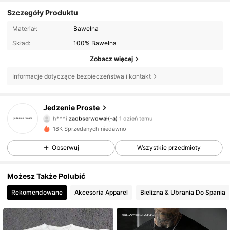
Szczegóły Produktu
Materiał:
Bawełna
Skład:
100% Bawełna
Zobacz więcej
Informacje dotyczące bezpieczeństwa i kontakt
3 Obserwujący
4,33
Jedzenie Proste
h***i
zaobserwował(-a)
1 dzień temu
3 Obserwujący
4,33
18K Sprzedanych niedawno
3 Obserwujący
4,33
Obserwuj
Wszystkie przedmioty
3 Obserwujący
4,33
Możesz Także Polubić
Rekomendowane
Akcesoria Apparel
Bielizna & Ubrania Do Spania