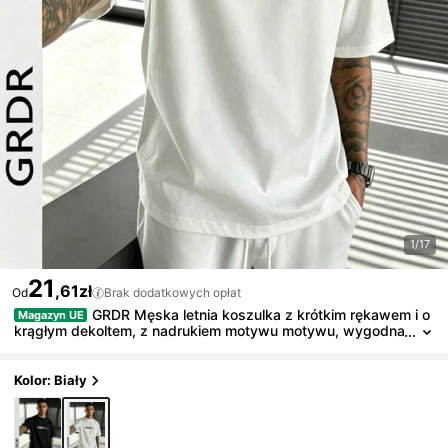
1/17
21
,61zł
Od
Brak dodatkowych opłat
GRDR Męska letnia koszulka z krótkim rękawem i o
Magazyn UE
krągłym dekoltem, z nadrukiem motywu motywu, wygodna
i modna.
Kolor: Biały