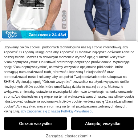
20
Zaoszczędź 24,48zł
Sorvial
Używamy plików cookie i podobnych technologii na naszej stronie internetowej, aby
Sorvial Męska casualo
Męska bawełniana koszula z
Magazyn UE
NEW
zapewnić Ci żądaną usługę oraz aby zapewnić Ci możliwie najlepsze doświadczenie na
26
85
wa koszulka na ramiączkach z trop
kołnierzykiem, luźna, z długim ręka
,52zł
-48%
,73zł
naszej stronie. Możesz w dowolnym momencie wybrać opcję "Odrzuć wszystko",
ikalnym nadrukiem, letnia, wakacyj
wem, łatwa do prasowania, casualo
51,00zł
najniższa cena
na
wa lub biznesowa
"Zaakceptuj wszystko" lub ustawić preferencje dotyczące plików cookie. Wybierając
4-5 dni roboczych
opcję "Zaakceptuj wszystko", ustawimy wszystkie opcjonalne pliki cookie, które
pomagają nam analizować ruch, oferować ulepszoną funkcjonalność oraz
personalizować treści i reklamy, aby uzupełnić Twoje doświadczenie zakupowe na
SHEIN. Wybierając opcję "Odrzuć wszystko", zezwolisz na użycie wyłącznie ściśle
niezbędnych plików cookie, które umożliwiają działanie naszej strony. Możesz je
wyłączyć, zmieniając ustawienia przeglądarki, ale może to wpłynąć na funkcjonowanie
strony. Aby dowiedzieć się więcej na temat wykorzystywanych przez nas plików cookie
i dostosować ustawienia opcjonalnych plików cookie, wybierz opcję "Zarządzaj plikami
cookie". Aby uzyskać więcej informacji na temat przetwarzania zebranych danych,
kliknij tutaj,
aby zapoznać się z naszą Polityką Prywatności.
Odrzuć wszystko
Akceptuj wszystko
Zarządzaj ciasteczkami
KUP TERAZ
DODAJ DO KOSZYKA