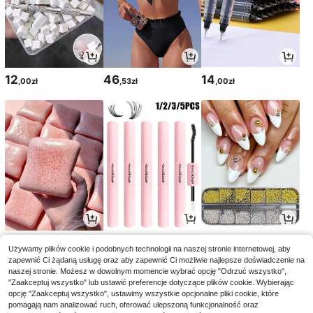
12
46
14
,00zł
,53zł
,00zł
16
14
15
,00zł
,85zł
,84zł
-5%
Używamy plików cookie i podobnych technologii na naszej stronie internetowej, aby
17,00zł
najniższa cena
zapewnić Ci żądaną usługę oraz aby zapewnić Ci możliwie najlepsze doświadczenie na
naszej stronie. Możesz w dowolnym momencie wybrać opcję "Odrzuć wszystko",
"Zaakceptuj wszystko" lub ustawić preferencje dotyczące plików cookie. Wybierając
opcję "Zaakceptuj wszystko", ustawimy wszystkie opcjonalne pliki cookie, które
pomagają nam analizować ruch, oferować ulepszoną funkcjonalność oraz