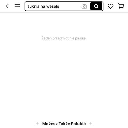
elegancka sukienka damska
sukienka na wesele
gniotki
Żaden przedmiot nie pasuje.
Możesz Także Polubić