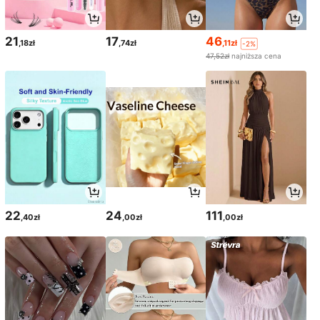
21
17
46
,18zł
,74zł
,11zł
-2%
47,52zł
najniższa cena
22
24
111
,40zł
,00zł
,00zł