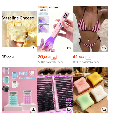
19
20
41
,00zł
,93zł
,58zł
-5%
-1%
22,16zł
najniższa cena
42,00zł
najniższa cena