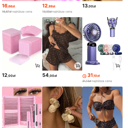
16
12
13
,66zł
,89zł
,00zł
16,67zł
najniższa cena
13,00zł
najniższa cena
12
54
31
,00zł
,00zł
,10zł
31,13zł
najniższa cena