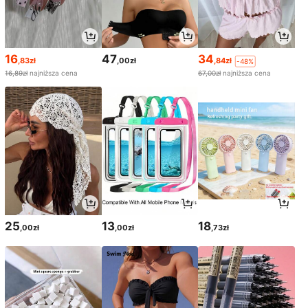
16
47
34
,83zł
,00zł
,84zł
-48%
16,89zł
najniższa cena
67,00zł
najniższa cena
25
13
18
,00zł
,00zł
,73zł