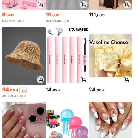
8
16
111
,66zł
,83zł
,00zł
8,67zł
мін. ціна
16,89zł
мін. ціна
34
14
24
,00zł
,85zł
,00zł
-5%
36,00zł
мін. ціна