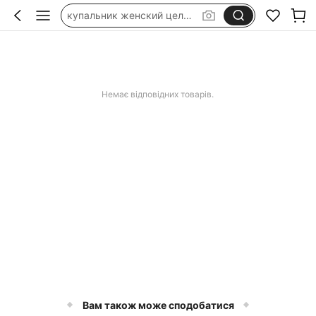
купальник женский цельный
сукні з льону
lenovo tab one 8.7
golf flags
Немає відповідних товарів.
Вам також може сподобатися