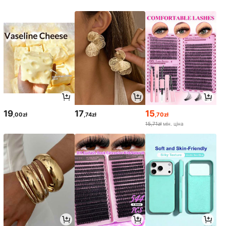
19
17
15
,00zł
,74zł
,70zł
15,71zł
мін. ціна