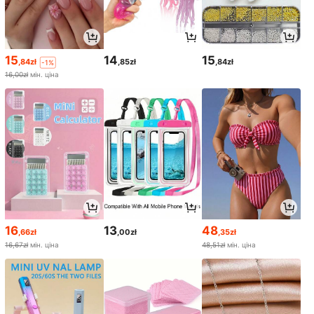
15
14
15
,84zł
,85zł
,84zł
-1%
16,00zł
мін. ціна
16
13
48
,66zł
,00zł
,35zł
16,67zł
мін. ціна
48,51zł
мін. ціна