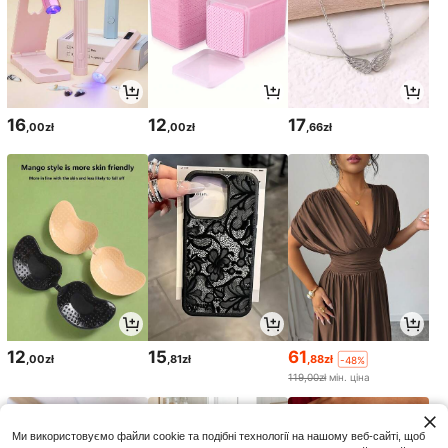
16
12
17
,00zł
,00zł
,66zł
12
15
61
,00zł
,81zł
,88zł
-48%
119,00zł
мін. ціна
Ми використовуємо файли cookie та подібні технології на нашому веб-сайті, щоб