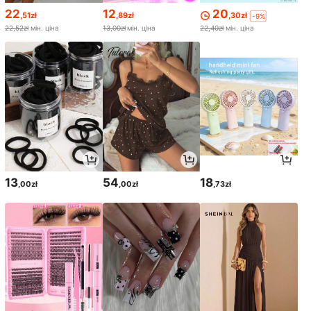
22
12
20
,51zł
,89zł
,30zł
-9%
22,52zł
мін. ціна
13,00zł
мін. ціна
22,40zł
мін. ціна
13
54
18
,00zł
,00zł
,73zł