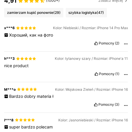
4,91
(1000+)
Zobacz więcej
zamierzam kupić ponownie
(29)
szybka logistyka
(47)
x***6
Kolor: Niebieski / Rozmiar: iPhone 14 Pro Max
Хороший,
как
на
фото
Pomocny
(2)
h***3
Kolor: tytanowy szary / Rozmiar: iPhone'a 11
nice
product
Pomocny
(1)
M***o
Kolor: Wojskowa Zieleń / Rozmiar: iPhone 16
Bardzo
dobry
materia
ł
Pomocny
(3)
l***8
Kolor: Jasnoniebieski / Rozmiar: iPhone 16
super
bardzo
polecam