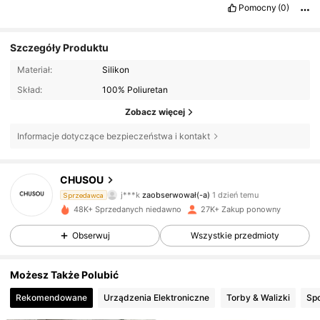
Pomocny
(0)
Szczegóły Produktu
Materiał:
Silikon
Skład:
100% Poliuretan
Zobacz więcej
Informacje dotyczące bezpieczeństwa i kontakt
2.1K Obserwujący
4,89
CHUSOU
j***k
zaobserwował(-a)
1 dzień temu
Sprzedawca
a***r
przegląda
2.1K Obserwujący
4,89
48K+ Sprzedanych niedawno
27K+ Zakup ponowny
Obserwuj
Wszystkie przedmioty
2.1K Obserwujący
4,89
Możesz Także Polubić
Rekomendowane
Urządzenia Elektroniczne
Torby & Walizki
Spo
2.1K Obserwujący
4,89