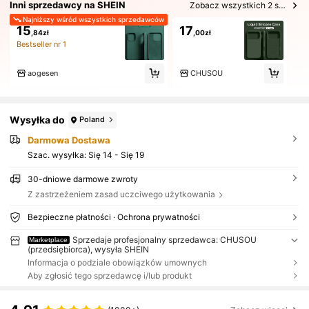
Inni sprzedawcy na SHEIN
Zobacz wszystkich 2 sprzedających
Najniższy wśród wszystkich sprzedawców
15
17
,84zł
,00zł
Bestseller nr 1
aogesen
CHUSOU
Wysyłka do
Poland
Darmowa Dostawa
Szac. wysyłka:
Się 14 - Się 19
30-dniowe darmowe zwroty
Z zastrzeżeniem zasad uczciwego użytkowania
Bezpieczne płatności · Ochrona prywatności
Sprzedaje profesjonalny sprzedawca: CHUSOU
Marketplace
(przedsiębiorca), wysyła SHEIN
Informacja o podziale obowiązków umownych
Aby zgłosić tego sprzedawcę i/lub produkt