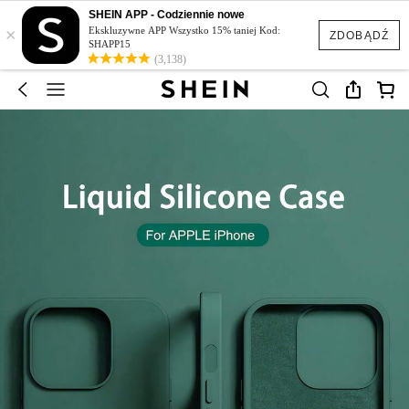
SHEIN APP - Codziennie nowe
×
Ekskluzywne APP Wszystko 15% taniej Kod:
ZDOBĄDŹ
SHAPP15
(3,138)