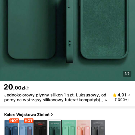
1/9
20
,00zł
Jednokolorowy płynny silikon 1 szt. Luksusowy, od
4,91
porny na wstrząsy silikonowy futerał kompatybi
(1000+)
lny z Apple, kompatybilny z 16 14 13 12 11 15 P
ro Max, etui kompatybilne z 12 13 Mini 14 15 16 Plu
s, modne etui z aksamitną ochroną telefonu, prezen
Kolor: Wojskowa Zieleń
t na wiosnę, urodziny, mama