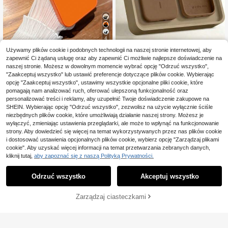
4
Używamy plików cookie i podobnych technologii na naszej stronie internetowej, aby
Cell Phone Case Lady
zapewnić Ci żądaną usługę oraz aby zapewnić Ci możliwie najlepsze doświadczenie na
1 szt. Nowy styl biznesowy, minima
Luksusowe magnetyczne etui na te
naszej stronie. Możesz w dowolnym momencie wybrać opcję "Odrzuć wszystko",
listyczny, czarny, luksusowy, z duż
lefon z miękką silikonową bransolet
23
21
"Zaakceptuj wszystko" lub ustawić preferencje dotyczące plików cookie. Wybierając
,76zł
,00zł
ym oknem, szkło hartowane, ochro
ką, kompatybilne z 17 Pro Max, 17,
opcję "Zaakceptuj wszystko", ustawimy wszystkie opcjonalne pliki cookie, które
na aparatu, etui na telefon, kompat
16, 15, 14, 13, 12, 11 Pro Max Plus, o
ybilne z 17/17Pro/17ProMax/17Air/1
bsługuje magnetyczne ładowanie b
pomagają nam analizować ruch, oferować ulepszoną funkcjonalność oraz
6/16Pro/16ProMax/16Plus/15/15Plu
ezprzewodowe, ochrona przed upa
personalizować treści i reklamy, aby uzupełnić Twoje doświadczenie zakupowe na
s/15Pro/15ProMax/14/14Plus/14Pr
dkiem
SHEIN. Wybierając opcję "Odrzuć wszystko", zezwolisz na użycie wyłącznie ściśle
o/14ProMax/13/13Pro/13ProMax/1
niezbędnych plików cookie, które umożliwiają działanie naszej strony. Możesz je
2/12Pro/12ProMax/11/11ProMax, m
wyłączyć, zmieniając ustawienia przeglądarki, ale może to wpłynąć na funkcjonowanie
atowe, odporne na upadki, metalicz
strony. Aby dowiedzieć się więcej na temat wykorzystywanych przez nas plików cookie
na farba, pełne pokrycie, wysokiej j
i dostosować ustawienia opcjonalnych plików cookie, wybierz opcję "Zarządzaj plikami
akości ochronna osłona
cookie". Aby uzyskać więcej informacji na temat przetwarzania zebranych danych,
kliknij tutaj,
aby zapoznać się z naszą Polityką Prywatności.
Odrzuć wszystko
Akceptuj wszystko
Zarządzaj ciasteczkami
KUP TERAZ
DODAJ DO KOSZYKA
12
7