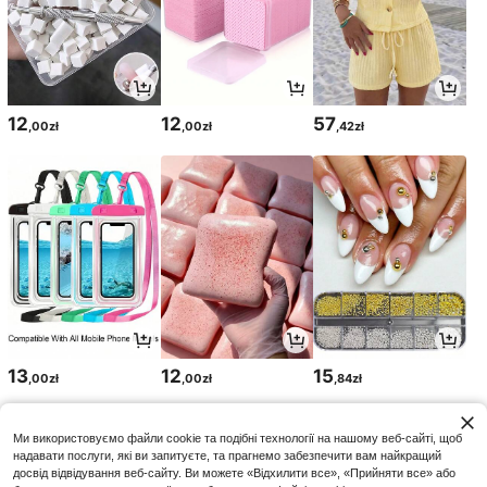
12
12
57
,00zł
,00zł
,42zł
13
12
15
,00zł
,00zł
,84zł
Ми використовуємо файли cookie та подібні технології на нашому веб-сайті, щоб
надавати послуги, які ви запитуєте, та прагнемо забезпечити вам найкращий
досвід відвідування веб-сайту. Ви можете «Відхилити все», «Прийняти все» або