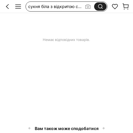
сукня біла з відкритою спиною
купальник женский цельный
сукні з льону
lenovo tab one 8.7
Немає відповідних товарів.
suport tacâmuri suspendat
Вам також може сподобатися