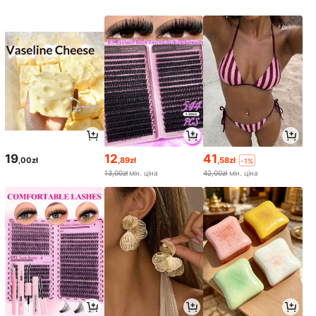
19
12
41
,00zł
,89zł
,58zł
-1%
13,00zł
мін. ціна
42,00zł
мін. ціна