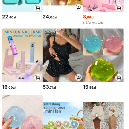
22
24
8
,40zł
,00zł
,66zł
8,67zł
мін. ціна
16
53
15
,00zł
,71zł
,55zł