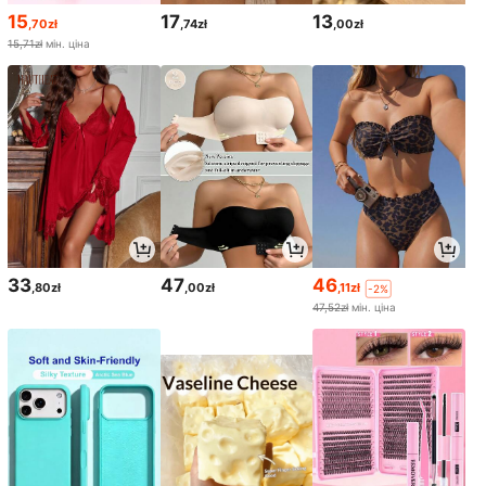
15
17
13
,70zł
,74zł
,00zł
15,71zł
мін. ціна
33
47
46
,80zł
,00zł
,11zł
-2%
47,52zł
мін. ціна