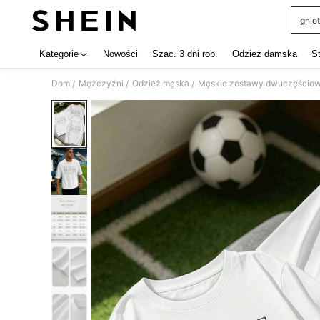
gniot
Use up 
Kategorie
Nowości
Szac. 3 dni rob.
Odzież damska
S
Dom
Mężczyźni
Odzież męska
Męskie zestawy dwuczęścio
/
/
/