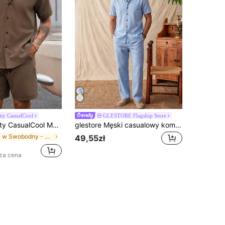
ity CasualCool
GLESTORE Flagship Store
acje i do codziennych dojazdów: minimalistyczna koszula z krótkim rękawem w jednolitym kolorze i szorty ze sznurkiem w pasie
glestore Męski casualowy komplet w stylu retro z gładkiego materiału, z krótkim rękawem i spodniami – wygodny, stylowy i uniwersalny, idealny na wiosnę, lato i jesień
w Swobodny - Styl minimalistyczny Koszule męskie w
49,55zł
sza cena