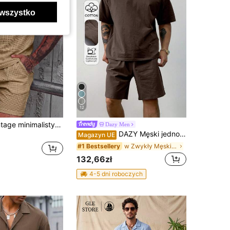
wszystko
12
Męski letni vintage minimalistyczny casualowy komplet 2-częściowy z koszulą z krótkim rękawem i szortami z dzianiny waflowej
Dazy Men
DAZY Męski jednolity brązowy zestaw koszulek T-shirt, lato
Magazyn UE
w Zwykły Męskie koszulki w komplecie
#1 Bestsellery
132,66zł
4-5 dni roboczych