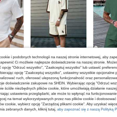
ookie i podobnych technologii na naszej stronie internetowej, aby zap
4
16
zapewnić Ci możliwie najlepsze doświadczenie na naszej stronie. Moż
Manfinity Homme Męski zestaw koszuli i szortów w stylu casual, letni komplet męski, garnitur męski odpowiedni na wakacje na świeżym powietrzu, okazje rekreacyjne i formalne
Manfinity Homme Męski komplet t-shirtu z krótkim rękawem i okrągłym dekoltem oraz szortów, luźny krój, męski casualowy t-shirt z krótkim rękawem i okrągłym dekoltem w bloki kolorów oraz szorty ze sznurkiem w pasie, brązowo-morelowy komplet męskiego t-shirtu w bloki kolorów, modny nadruk liter NY, styl old money, na co dzień, na weekendowe wyjścia, do aktywności na świeżym powietrzu, na podróże, do luźnego środowiska pracy lub na okazje półformalne, odpowiedni jako prezent dla chłopaka/męża, na rocznicę/urodziny, na ślub w wakacje letnie, wiosenno-letni komplet modowy, na święta
Magazyn UE
opcję "Odrzuć wszystko", "Zaakceptuj wszystko" lub ustawić preferen
bierając opcję "Zaakceptuj wszystko", ustawimy wszystkie opcjonalne pl
w Tkanina Męskie koszulki w komplecie
#1 Bestsellery
138,00zł
ena
lizować ruch, oferować ulepszoną funkcjonalność oraz personalizować 
100,98zł
oje doświadczenie zakupowe na SHEIN. Wybierając opcję "Odrzuć wszy
h
4-5 dni roboczych
ie ściśle niezbędnych plików cookie, które umożliwiają działanie nasze
niając ustawienia przeglądarki, ale może to wpłynąć na funkcjonowanie
ięcej na temat wykorzystywanych przez nas plików cookie i dostosować
ów cookie, wybierz opcję "Zarządzaj plikami cookie". Aby uzyskać więce
ia zebranych danych, kliknij tutaj,
aby zapoznać się z naszą Polityką P