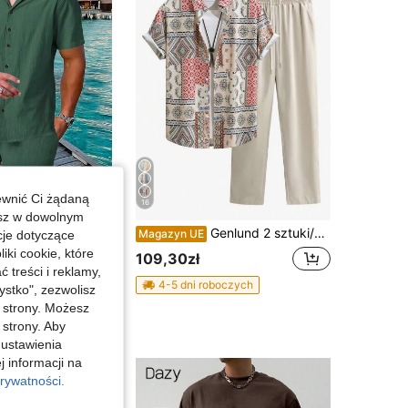
ewnić Ci żądaną
16
esz w dowolnym
Genlund 2 szt./zestaw męski letni komplet z koszulą zapinaną na guziki i szortami w jednolitym kolorze, zestaw dwuczęściowy na lato, strój na wakacje, wygodny outfit, na urlop i święta
Genlund 2 sztuki/zestaw męska koszula z kołnierzykiem, nadrukiem na całej powierzchni, krótkim rękawem, zapinana na guziki, spodnie z wiązaniem z przodu i paskiem, strój na co dzień, na święta
Magazyn UE
cje dotyczące
iki cookie, które
109,30zł
treści i reklamy,
4-5 dni roboczych
stko", zezwolisz
j strony. Możesz
 strony. Aby
 ustawienia
j informacji na
rywatności.