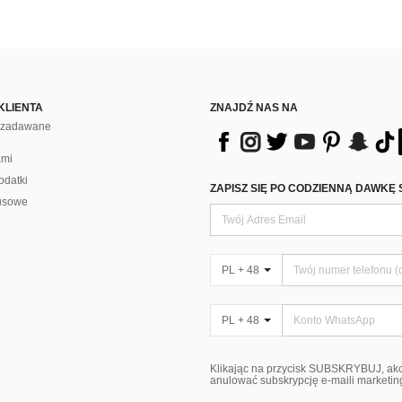
KLIENTA
ZNAJDŹ NAS NA
j zadawane
ami
odatki
ZAPISZ SIĘ PO CODZIENNĄ DAWKĘ 
usowe
PL + 48
PL + 48
Klikając na przycisk SUBSKRYBUJ, ak
anulować subskrypcję e-maili marketi