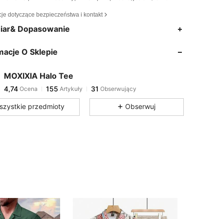
cje dotyczące bezpieczeństwa i kontakt
4,74
155
31
iar& Dopasowanie
4,74
155
31
macje O Sklepie
4,74
155
31
4,74
155
31
MOXIXIA Halo Tee
4,74
155
31
Ocena
Artykuły
Obserwujący
s***8
zaobserwował(-a)
1 dzień temu
4,74
155
31
szystkie przedmioty
Obserwuj
4,74
155
31
4,74
155
31
4,74
155
31
4,74
155
31