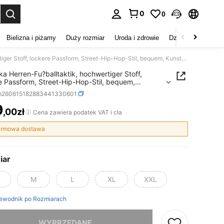
0
0
duj. Press Enter to select.
Bielizna i piżamy
Duży rozmiar
Uroda i zdrowie
Dzieci
Buty
D
Koszulka Herren-Fu?balltaktik, hochwertiger Stoff, lockere Passform, Street-Hip-Hop-Stil, bequem, Kunstdruck
ka Herren-Fu?balltaktik, hochwertiger Stoff,
e Passform, Street-Hip-Hop-Stil, bequem,
druck
m260615182883441330601
9
,00zł
ICE AND AVAILABILITY
Cena zawiera podatek VAT i cła
rmowa dostawa
iar
M
L
XL
XXL
ewodnik po Rozmiarach
szamy ten produkt został wyprzedany.
WYPRZEDANE