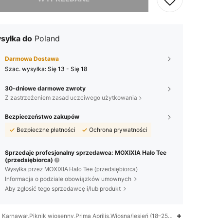
syłka do
Poland
Darmowa Dostawa
Szac. wysyłka:
Się 13 - Się 18
30-dniowe darmowe zwroty
Z zastrzeżeniem zasad uczciwego użytkowania
Bezpieczeństwo zakupów
Bezpieczne płatności
Ochrona prywatności
Sprzedaje profesjonalny sprzedawca: MOXIXIA Halo Tee
(przedsiębiorca)
Wysyłka przez MOXIXIA Halo Tee (przedsiębiorca)
Informacja o podziale obowiązków umownych
Aby zgłosić tego sprzedawcę i/lub produkt
Karnawał,Piknik wiosenny,Prima Aprilis,Wiosna/jesień (18–25 / 63–77),Geomet