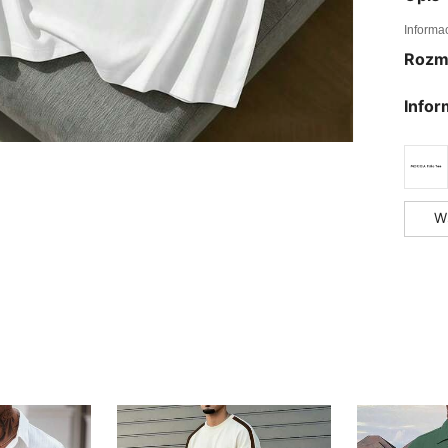
Informa
Rozm
Infor
W