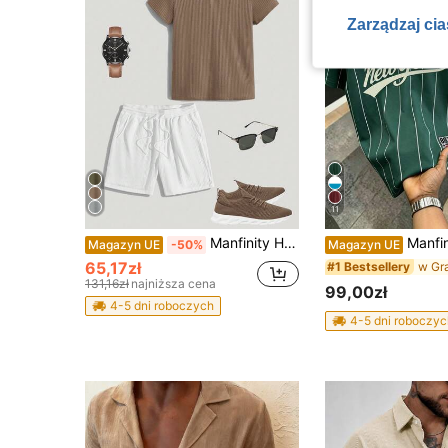
Zarządzaj ci
11
Manfinity Homme 2 sztuki męskiego prostego kołnierzyka polo z krótkim rękawem T-shirt i spodenki letni zestaw casualowy
Manfinity Hypemode New York 23 oliwkowy zielony prążkowany komplet sportowy, 
Magazyn UE
-50%
Magazyn UE
65,17zł
#1 Bestsellery
131,16zł
najniższa cena
99,00zł
4-5 dni roboczych
4-5 dni roboczyc