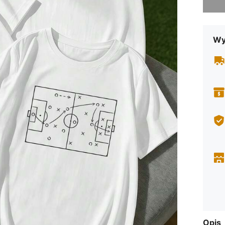
Wy
Opis