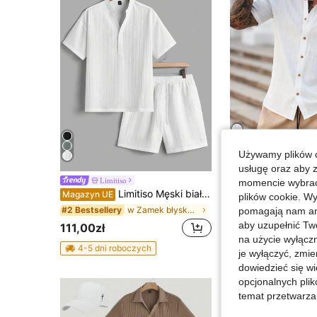
Używamy plików c
7
usługę oraz aby 
Limitiso
Magazyn UE
-49%
momencie wybrać 
Limitiso Męski biały letni casualowy zestaw wakacyjny z koszulą z krótkim rękawem i szortami w jednolitym kolorze, minimalistowa moda, miękki, wygodny, o luźnym kroju, przytulny, formalny
Magazyn UE
plików cookie. Wy
50,47zł
100,65zł
najniższa c
w Zamek błyskawiczny Koszule męskie w komplecie
#2 Bestsellery
pomagają nam ana
aby uzupełnić Tw
4-5 dni roboczyc
111,00zł
na użycie wyłączn
4-5 dni roboczych
je wyłączyć, zmie
dowiedzieć się w
opcjonalnych plik
temat przetwarzan