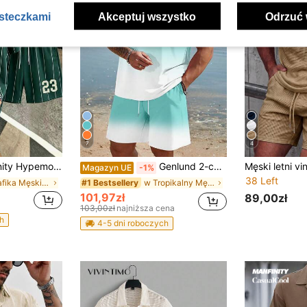
asteczkami
Akceptuj wszystko
Odrzuć 
7
4
męski klasyczny casualowy zestaw w stylu uniwersyteckim z prążkowanym t-shirtem z krótkim rękawem i szortami, casualowy komplet sportowy na wakacje
Genlund 2-częściowy męski zestaw wakacyjny: koszulka i spodenki z nadrukiem kokosa w ombre, na co dzień, na plażę, strój wakacyjny, męski, 2-częściowy zestaw, letni, męski, przytulny, wakacyjny
Magazyn UE
-1%
38 Left
w Grafika Męskie koszulki w komplecie
w Tropikalny Męskie koszulki w komplecie
#1 Bestsellery
101,97zł
89,00zł
103,00zł
najniższa cena
h
4-5 dni roboczych