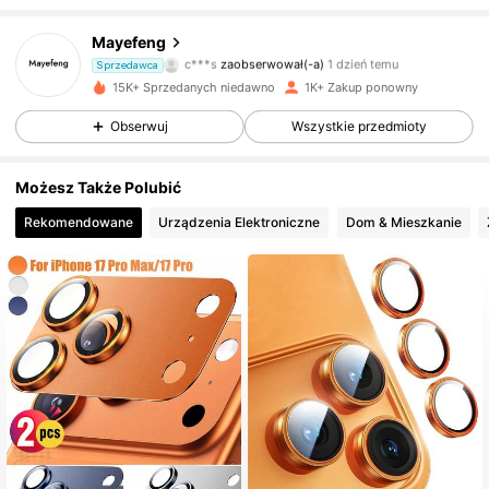
167 Obserwujący
4,70
Mayefeng
c***s
zaobserwował(-a)
1 dzień temu
Sprzedawca
167 Obserwujący
4,70
15K+ Sprzedanych niedawno
1K+ Zakup ponowny
167 Obserwujący
4,70
Obserwuj
Wszystkie przedmioty
167 Obserwujący
4,70
Możesz Także Polubić
Rekomendowane
Urządzenia Elektroniczne
Dom & Mieszkanie
167 Obserwujący
4,70
167 Obserwujący
4,70
167 Obserwujący
4,70
167 Obserwujący
4,70
167 Obserwujący
4,70