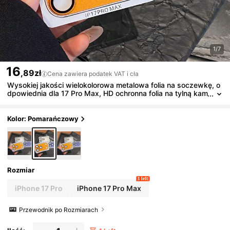
1/7
16
,89zł
Cena zawiera podatek VAT i cła
Wysokiej jakości wielokolorowa metalowa folia na soczewkę, o
dpowiednia dla 17 Pro Max, HD ochronna folia na tylną kam
erę, 17 Pro odporna na upadki, samoprzylepna, odporna na
zarysowania, odporna na wybuchy
Kolor: Pomarańczowy
Rozmiar
1 left
iPhone 17 Pro
iPhone 17 Pro Max
Przewodnik po Rozmiarach