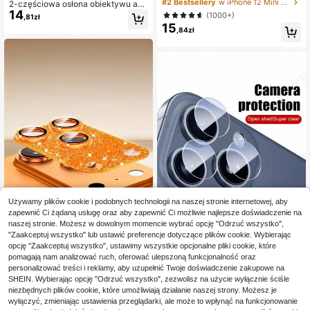
aratu, odpowiednie dla 17/16 Pro M
#2 Bestsellery
w iPhone 12 Mini Ochraniacze na soczewki
2-częściowa osłona obiektywu apa
ax/17 Air/15/14/13/12/11, akcesoriu
14
ratu kompatybilna z 'em 17 Pro Max
(1000+)
,81zł
m szklane na tylny obiektyw, odpor
6,9 cala, kompatybilna z modelami
15
ne na wstrząsy
,84zł
17/17 Pro/17 Pro Max/17 Air/16/15/1
4/13/12/11, wysokiej rozdzielczośc
i, przezroczyste szkło hartowane d
o akcesoriów fotograficznych, twar
dość 9H, odporna na zarysowania, t
rwała, nadaje się do etui na telefon
y [nie wpływa na fotografię nocną],
do codziennego użytku, w biurze i
w domu, wodoodporna, odporna na
wstrząsy, odporna na upadki i zary
sowania.
Używamy plików cookie i podobnych technologii na naszej stronie internetowej, aby
zapewnić Ci żądaną usługę oraz aby zapewnić Ci możliwie najlepsze doświadczenie na
naszej stronie. Możesz w dowolnym momencie wybrać opcję "Odrzuć wszystko",
6
"Zaakceptuj wszystko" lub ustawić preferencje dotyczące plików cookie. Wybierając
Pomarańczowa folia ochronna na o
opcję "Zaakceptuj wszystko", ustawimy wszystkie opcjonalne pliki cookie, które
15
biektyw aparatu z brokatem do 'a 1
pomagają nam analizować ruch, oferować ulepszoną funkcjonalność oraz
1 zestaw folii ochronnej na obiekty
,84zł
7 Pro Max/17 Pro/Air/17/16/15/14/1
15
personalizować treści i reklamy, aby uzupełnić Twoje doświadczenie zakupowe na
w tylnego aparatu o wysokiej rozdz
,85zł
3, przyjazna dla obiektywów, luksu
ielczości, folia ze szkła hartowaneg
SHEIN. Wybierając opcję "Odrzuć wszystko", zezwolisz na użycie wyłącznie ściśle
sowy, błyszczący design, twardość
o, kompatybilna z 'em 16/16 Pro, 16
niezbędnych plików cookie, które umożliwiają działanie naszej strony. Możesz je
9H, materiał PC, odporna na zaryso
Plus/16 Pro Max, 15 Pro, 15 Plus/15
wyłączyć, zmieniając ustawienia przeglądarki, ale może to wpłynąć na funkcjonowanie
wania, klej bez pęcherzyków powi
Pro Max, 14 Plus/14 Pro/14 Pro Ma