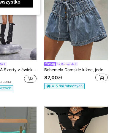
wszystko
RA
Bohemela
ro mini, seksowne, tylko na imprezę, na wieczorne wyjście, eleganckie, seksowne, na imprezę, na okazję, na festiwal, na co dzień
Bohemela Damskie luźne, jednokolorowe, tkane szorty jeansowe
87,00zł
za cena
4-5 dni roboczych
boczych