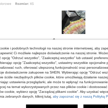
Rozmiar: XS
olorowe
Rozmiar:
XS
Pomocny (0)
ookie i podobnych technologii na naszej stronie internetowej, aby zap
zapewnić Ci możliwie najlepsze doświadczenie na naszej stronie. Moż
opcję "Odrzuć wszystko", "Zaakceptuj wszystko" lub ustawić preferen
bierając opcję "Zaakceptuj wszystko", ustawimy wszystkie opcjonalne pl
lizować ruch, oferować ulepszoną funkcjonalność oraz personalizować 
oje doświadczenie zakupowe na SHEIN. Wybierając opcję "Odrzuć wszy
ie ściśle niezbędnych plików cookie, które umożliwiają działanie nasze
niając ustawienia przeglądarki, ale może to wpłynąć na funkcjonowanie
ięcej na temat wykorzystywanych przez nas plików cookie i dostosować
ów cookie, wybierz opcję "Zarządzaj plikami cookie". Aby uzyskać więce
ia zebranych danych, kliknij tutaj,
aby zapoznać się z naszą Polityką P