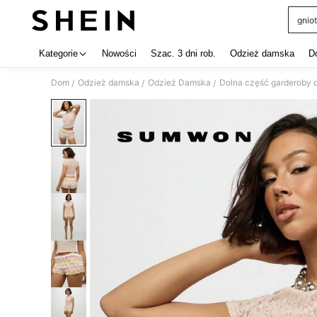
gniot
Use up 
Kategorie
Nowości
Szac. 3 dni rob.
Odzież damska
D
Dom
Odzież damska
Odzież Damska
Dolna część garderoby 
/
/
/