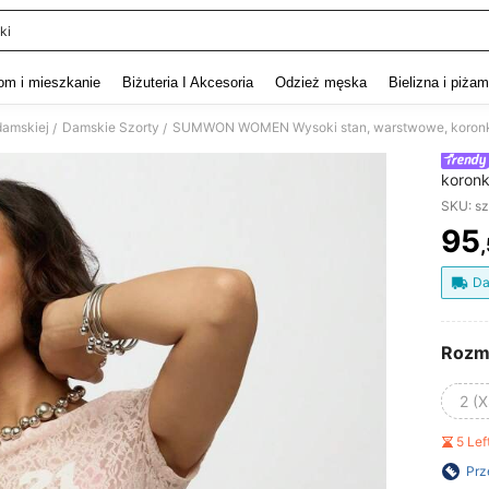
ki
and down arrow keys to navigate search Ostatnie wyszukiwanie and szukaj i znaj
om i mieszkanie
Biżuteria I Akcesoria
Odzież męska
Bielizna i piża
damskiej
Damskie Szorty
/
/
koronk
warstw
SKU: s
letnia
95
PR
Da
Rozm
2 (X
5 Le
Prz