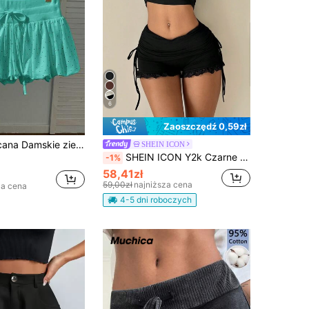
6
Zaoszczędź 0,59zł
zielone szorty casual w kropki, letnie
SHEIN ICON
SHEIN ICON Y2k Czarne dopasowane szorty ze ściągaczem w pasie i falbaniastym brzegiem, zdobione wygodnymi, swobodnymi strojami
-1%
58,41zł
59,00zł
najniższa cena
za cena
4-5 dni roboczych