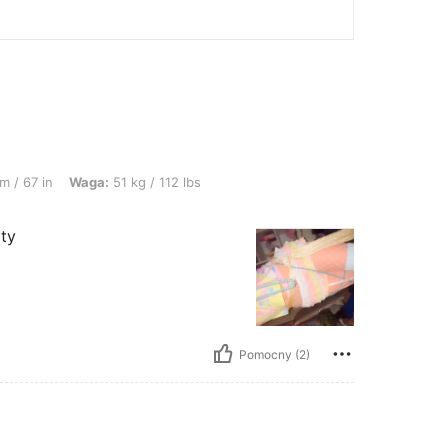
ga: 51 kg / 112 lbs, Kształt ciała: Jabłko, Kolor: Wielokolorowe, Rozmiar: XS
m / 67 in
Waga:
51 kg / 112 lbs
ity
Pomocny (2)