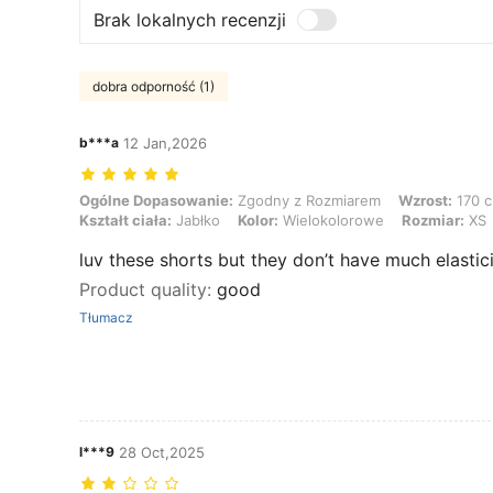
Brak lokalnych recenzji
dobra odporność (1)
b***a
12 Jan,2026
Ogólne Dopasowanie: Zgodny z Rozmiarem, Wzrost: 170 cm / 67 in, Wa
Ogólne Dopasowanie:
Zgodny z Rozmiarem
Wzrost:
170 c
Kształt ciała:
Jabłko
Kolor:
Wielokolorowe
Rozmiar:
XS
luv these shorts but they don’t have much elastic
Product quality
:
good
Tłumacz
l***9
28 Oct,2025