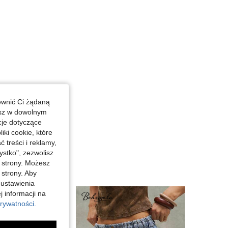
ewnić Ci żądaną
esz w dowolnym
cje dotyczące
iki cookie, które
treści i reklamy,
stko", zezwolisz
j strony. Możesz
 strony. Aby
 ustawienia
j informacji na
rywatności.