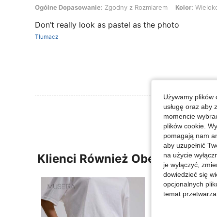
Ogólne Dopasowanie: Zgodny z Rozmiarem, Kolor: Wielokolorowe, 
Ogólne Dopasowanie:
Zgodny z Rozmiarem
Kolor:
Wielok
Don’t really look as pastel as the photo
Tłumacz
Używamy plików c
usługę oraz aby 
momencie wybrać 
plików cookie. Wy
pomagają nam ana
aby uzupełnić Tw
na użycie wyłączn
Klienci Również Obejrzeli
je wyłączyć, zmie
dowiedzieć się w
opcjonalnych plik
temat przetwarzan