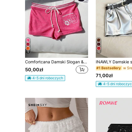
5
11
Comfortcana Damski Slogan & Kwiatowy Nadrukowany Sznurek w talii Super Krótki Szorty
#1 Bestsellery
50,00zł
71,00zł
4-5 dni roboczych
4-5 dni roboczyc