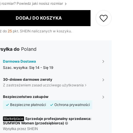
j rozmiar? Powiedz jaki nosisz rozmiar
DODAJ DO KOSZYKA
ź do
25
pkt. SHEIN naliczanych w koszyku.
syłka do
Poland
Darmowa Dostawa
Szac. wysyłka:
Się 14 - Się 19
30-dniowe darmowe zwroty
Z zastrzeżeniem zasad uczciwego użytkowania
Bezpieczeństwo zakupów
Bezpieczne płatności
Ochrona prywatności
Sprzedaje profesjonalny sprzedawca:
Marketplace
SUMWON Women (przedsiębiorca)
Wysyłka przez SHEIN