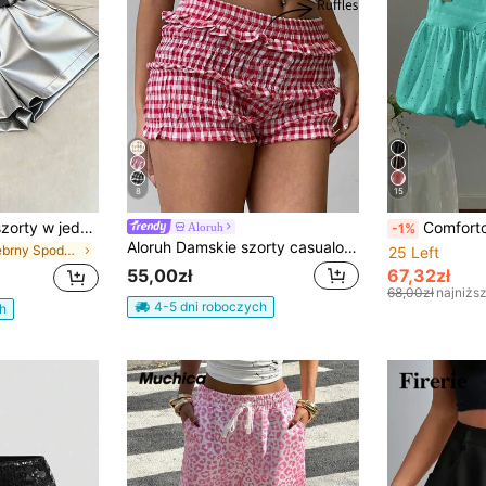
8
15
INAWLY Damskie szorty w jednolitym kolorze, minimalistyczne, casualowe
Comfortcana Damskie 
Aloruh
-1%
Aloruh Damskie szorty casualowe w kratkę gingham w kolorze czerwonym i białym, z falbanką, w stylu Sweet Country Holiday, wiosna/lato
w Srebrny Spodenki damskie
25 Left
55,00zł
67,32zł
68,00zł
najniżs
4-5 dni roboczych
h