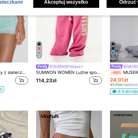
asteczkami
Akceptuj wszystko
Odrzuć 
8
5
SUMWON Women
MUSE
MUSERA Mini szorty z siateczki i koronki z falbaną na brzegu, wiosna/lato, na wakacje, festiwal, na co dzień, urocze, na wyjście, kobiece, dziewczęce, Y2K, Bad Timing
SUMWON WOMEN Luźne spodnie dresowe z szerokimi nogawkami i ściągaczem oraz kontrastowym nadrukiem z logo zapewniającym swobodny komfort
MUSERA Szorty z ćwiekami i przelotkami, dopasowane, mik
-49%
24,01zł
114,23zł
47,72zł
najniżs
h
4-5 dni ro