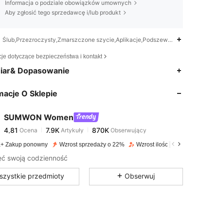
Informacja o podziale obowiązków umownych
Aby zgłosić tego sprzedawcę i/lub produkt
Ślub,Przezroczysty,Zmarszczone szycie,Aplikacje,Podszewka
cje dotyczące bezpieczeństwa i kontakt
4,81
7.9K
870K
iar& Dopasowanie
macje O Sklepie
4,81
7.9K
870K
SUMWON Women
4,81
7.9K
870K
Ocena
Artykuły
Obserwujący
3***k
zapłacono
1 dzień temu
+ Zakup ponowny
Wzrost sprzedaży o 22%
Wzrost ilości obserwujących o
4,81
7.9K
870K
ć swoją codzienność
szystkie przedmioty
Obserwuj
4,81
7.9K
870K
4,81
7.9K
870K