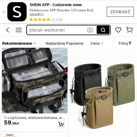
wędkarstwo
SHEIN APP - Codziennie nowe
×
torba wędkarska
Ekskluzywne APP Wszystko 15% taniej Kod:
ZDOBĄDŹ
SHAPP15
torba wedkarska
(3,138)
plecak wedkarski
plecak wędkarski
Rekomendowane
Najbardziej Popularne
Cena
Filtruj
wędkarstwo
torba wędkarska
1-częściowa, wielowarstwowa, wo
59
doodporna torba wędkarska, dostę
,59zł
pna w kamuflażu, geometrycznym
wzorze lub jednolitym kolorze, zapi
nana na zamek błyskawiczny i z pa