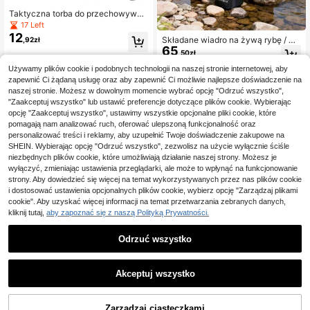
Taktyczna torba do przechowywan
ia, pokrowiec na magazynki do pol
17 Left
owania, przenośna saszetka biodro
12
Składane wiadro na żywą rybę / Wi
,92zł
wa, torba na akcesoria kempingow
65
adro na ryby 20x20 cm z siatką / W
e i outdoorowe, torba typu dump po
,50zł
iadro wędkarskie z uchwytem na li
3
innych sprzedawców
uch ze ściągaczem na amunicję, dl
nę / Wielofunkcyjne wiadro wędkar
Używamy plików cookie i podobnych technologii na naszej stronie internetowej, aby
a kobiet i mężczyzn, na piknik i ca
1
innych sprzedawców
skie / Pudełko na sprzęt wędkarski
zapewnić Ci żądaną usługę oraz aby zapewnić Ci możliwie najlepsze doświadczenie na
mping, akcesoria i niezbędne rzecz
w losowym kolorze
y na camping
naszej stronie. Możesz w dowolnym momencie wybrać opcję "Odrzuć wszystko",
"Zaakceptuj wszystko" lub ustawić preferencje dotyczące plików cookie. Wybierając
opcję "Zaakceptuj wszystko", ustawimy wszystkie opcjonalne pliki cookie, które
pomagają nam analizować ruch, oferować ulepszoną funkcjonalność oraz
personalizować treści i reklamy, aby uzupełnić Twoje doświadczenie zakupowe na
SHEIN. Wybierając opcję "Odrzuć wszystko", zezwolisz na użycie wyłącznie ściśle
niezbędnych plików cookie, które umożliwiają działanie naszej strony. Możesz je
wyłączyć, zmieniając ustawienia przeglądarki, ale może to wpłynąć na funkcjonowanie
strony. Aby dowiedzieć się więcej na temat wykorzystywanych przez nas plików cookie
i dostosować ustawienia opcjonalnych plików cookie, wybierz opcję "Zarządzaj plikami
cookie". Aby uzyskać więcej informacji na temat przetwarzania zebranych danych,
kliknij tutaj,
aby zapoznać się z naszą Polityką Prywatności.
Odrzuć wszystko
1
1
Akceptuj wszystko
Plecak wędkarski 55L, duży pl
NEW
189
ecak outdoor o dużej pojemności z
,00zł
wieloma kieszeniami, wytrzymała t
Zarządzaj ciasteczkami