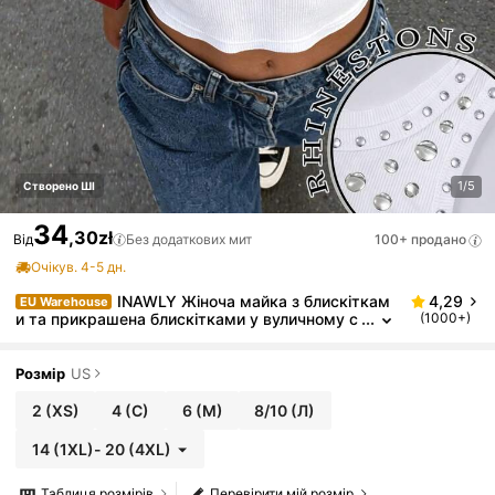
1/5
Створено ШІ
34
,30zł
Від
Без додаткових мит
100+ продано
Очікув. 4-5 дн.
INAWLY Жіноча майка з блискіткам
4,29
EU Warehouse
и та прикрашена блискітками у вуличному с
(1000+)
тилі, модна укорочена сорочка
Розмір
US
2
(XS)
4
(С)
6
(М)
8/10
(Л)
14
(1XL)
-
20
(4XL)
Таблиця розмірів
Перевірити мій розмір