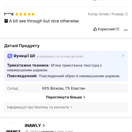
l***d
Колір: Білий / Розмір: С
A
bit
see
through
but
nice
otherwise
Корисний
(1)
Деталі Продукту
Функції ШІ
згенеровано на основі деталей
Трикотажна тканина:
М'яка трикотажна текстура з
невимушеним шармом.
Повсякденний:
Повсякденний образ із невимушеним шармом.
Склад:
93% Віскоза, 7% Еластан
Переглянути більше
Інформація про безпеку та контакти
INAWLY
1.1M Підписники
4,82
O***g
сплатив
1 день тому