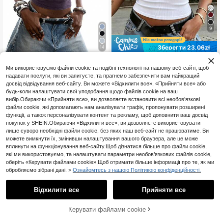
9
Зберегти 23,06zł
14
LYSMO
Rovax
Ми використовуємо файли cookie та подібні технології на нашому веб-сайті, щоб
LYSMO 2026 Новий
Rovax Жіночий обляг
EU Warehouse
EU Warehouse
надавати послуги, які ви запитуєте, та прагнемо забезпечити вам найкращий
прибуток Мінімалізм Весна/Літо
аючий топ звичайного крою з V-п
29
24
,89zł
-51%
61,00zł
мін. ціна
,01zł
-48%
47,07zł
мін. ціна
досвід відвідування веб-сайту. Ви можете «Відхилити все», «Прийняти все» або
Жіночий Літній Повсякденний Ме
одібним вирізом та заклепками
талевий Декор Камізель Жіночі М
будь-коли налаштувати свої уподобання щодо файлів cookie на ваш
4-5 робочих днів
4-5 робочих днів
айки Літні Жіночі Безрукавки Топ
вибір.Обираючи «Прийняти все», ви дозволяєте встановити всі необов’язкові
и Топи для Тренування Жіночі Топ
файли cookie, які допомагають нам аналізувати трафік, пропонувати розширені
и та блузки Топ для йоги
функції, а також персоналізувати контент та рекламу, щоб доповнити ваш досвід
покупок у SHEIN.Обираючи «Відхилити все», ви дозволяєте використовувати
лише суворо необхідні файли cookie, без яких наш веб-сайт не працюватиме. Ви
можете вимкнути їх, змінивши налаштування вашого браузера, але це може
вплинути на функціонування веб-сайту.Щоб дізнатися більше про файли cookie,
які ми використовуємо, та налаштувати параметри необов’язкових файлів cookie,
оберіть «Керувати файлами cookie».Щоб отримати більше інформації про те, як ми
обробляємо зібрані дані. >
Ознайомтесь з нашою Політикою конфіденційності.
Відхилити все
Прийняти все
Керувати файлами cookie
Купити зараз
ДОДАТИ ДО КОШИКА