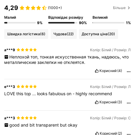
4,29
(1000+)
Більше
Малий
Відповідає розміру
Великий
9%
90%
1%
Швидка логістика
(6)
Чудова
(22)
Доступна ціна
(20)
a***9
Колір: Білий / Розмір: Л
Неплохой
топ,
тонкая
искусственная
ткань,
надеюсь,
что
металлические
заклепки
не
отклеятся.
Корисний
(4)
e***3
Колір: Білий / Розмір: Л
LOVE
this
top
...
looks
fabulous
on
-
highly
recommend
Корисний
(3)
a***3
Колір: Білий / Розмір: С
good
and
bit
transparent
but
okay
Корисний
(2)