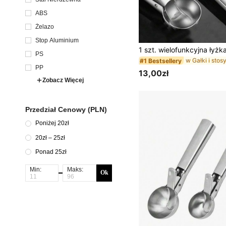
ABS
Żelazo
w Gałki i stos
#1 Bestsellery
Stop Aluminium
(1000+)
w Gałki i stos
w Gałki i stos
#1 Bestsellery
#1 Bestsellery
PS
(1000+)
(1000+)
PP
w Gałki i stos
#1 Bestsellery
13,00zł
(1000+)
Zobacz Więcej
Przedział Cenowy (PLN)
Poniżej 20zł
20zł – 25zł
Ponad 25zł
Min:
Maks:
Ok