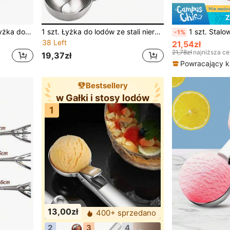
Z
Automatyczna, chowana łyżka do lodów ze stali nierdzewnej o podwójnym zastosowaniu, wielofunkcyjna łyżka do lodów w kształcie kulek, łyżka do lodów i owoców
1 szt. Łyżka do lodów ze stali nierdzewnej, łyżka do melonów i łyżka do lodów, kostka lodu, impreza, podróże, wesele, urodziny, kemping, ukończenie szkoły, wieczór panieński, wieczór panieński, kuchnia, artykuły kuchenne, przechowywanie, dekoracje, na zewnątrz.
1 szt. Stalowa łyżka do lodów Łyżka do lodów Łyżka do owoców 
-1%
38 Left
21,54zł
21,78zł
najniższa c
19,37zł
Powracający kl
Bestsellery
w Gałki i stosy lodów
1
13,00zł
400+ sprzedano
2
3
4