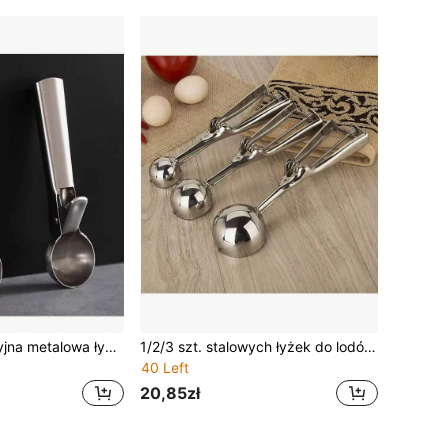
1 szt. wielofunkcyjna metalowa łyżka do lodów ze stali nierdzewnej, nieprzywierająca, do nakładania i formowania, odpowiednia do deserów, lodów i półmisków z owocami, na rodzinne kolacje, odporna na rdzę i łatwa do czyszczenia, idealna na Dzień Ojca
1/2/3 szt. stalowych łyżek do lodów, łyżka do ciasta, łyżka do pieczenia ciastek, łyżka do lodów z wyzwalaczem, łyżka do pieczenia ciastek z owocami, mała/średnia/duża łyżka do babeczek
40 Left
20,85zł