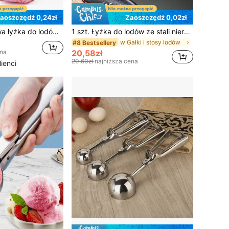
aoszczędź 0,24zł
Zaoszczędź 0,02zł
Pogrubiona do łatwego czyszczenia Łyżka do lodów Łyżka do lodów Łyżka do lodów
1 szt. Łyżka do lodów ze stali nierdzewnej z wyzwalaczem, łyżka do lodów, łyżka do robienia kulek z melona, łyżka do robienia kulek z lodów DIY, narzędzie do robienia sorbetu z lodów, narzędzie do deserów, łyżka do arbuza, nóż do rzeźbienia owoców, łyżka do lodów
w Gałki i stosy lodów
#8 Bestsellery
20,58zł
ena
20,60zł
najniższa cena
ienci