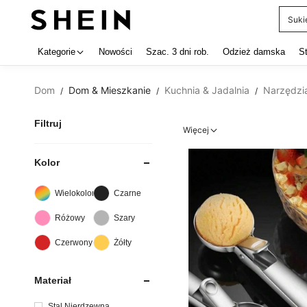
Garn
Use up 
Kategorie
Nowości
Szac. 3 dni rob.
Odzież damska
S
Dom
Dom & Mieszkanie
Kuchnia & Jadalnia
Narzędzi
/
/
/
Filtruj
Więcej
Kolor
Wielokolorowe
Czarne
Różowy
Szary
Czerwony
Żółty
Materiał
Stal Nierdzewna