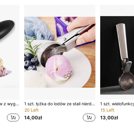
Wytrzymała łyżka do lodów z wygodną rączką – profesjonalna łyżka do lodów, odpowiednia do lodów, galaretki, sorbetu, ciasta na ciasteczka, melona, mrożonego jogurtu – metalowe narzędzie kuchenne do mycia w zmywarce
1 szt. łyżka do lodów ze stali nierdzewnej z mechanizmem sprężynowym, kreatywna łyżka do kulek owocowych, trwały wydrążacz do melonów, idealna do nakładania lodów, arbuza, melona i papai, wielofunkcyjna kuchenna łyżka do przygotowania deserów i owoców
20 Left
15 Left
14,00zł
13,00zł