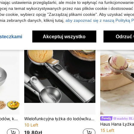
niając ustawienia przeglądarki, ale może to wpłynąć na funkcjonowanie
16,00zł
14,00zł
ięcej na temat wykorzystywanych przez nas plików cookie i dostosować
Założono rok temu
ów cookie, wybierz opcję "Zarządzaj plikami cookie". Aby uzyskać więce
ia zebranych danych, kliknij tutaj,
aby zapoznać się z naszą Polityką P
asteczkami
Akceptuj wszystko
Odrzuć 
1/3 szt. stalowa łyżka do lodów, kreatywna łyżka do lodów, łyżka z funkcją sprężystego powrotu, łyżka do owoców
Wielofunkcyjna łyżka do lodów/kulista łyżka/łyżka do owoców, akcesoria na przyjęcia, trwała okrągła łyżka, odpowiednia do arbuza, melona i papai, dekoracja domu, dekoracja kuchni, niezbędnik w podróży, sprzęt kempingowy, akcesoria na przyjęcie ukończenia szkoły.
madeby B
10 Left
15 Left
19,80zł