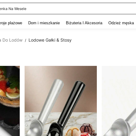
itur Męski
and down arrow keys to navigate search Ostatnie wyszukiwanie and szukaj i znaj
troje plażowe
Dom i mieszkanie
Biżuteria I Akcesoria
Odzież męska
a Do Lodów
Lodowe Gałki & Stosy
/