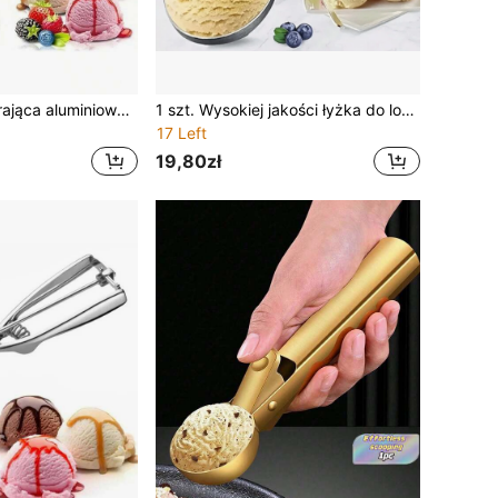
1 szt. nieprzywierająca aluminiowa łyżka do lodów z uchwytem przeciwzamrażającym, wytrzymała konstrukcja, łatwa do czyszczenia, odpowiednia do lodów, ciasta na ciasteczka, smoothie, migdałów itp., gadżet do domowej kuchni, narzędzie kuchenne, akcesorium do lodów, prezent dla kobiet, prezent dla mężczyzn, prezent dla rodziny, dekoracja do ogrodu na zewnątrz, wentylator, dekoracja pokoju, prezent dla nauczyciela, dekoracja ślubna, ogród, DIY, dekoracja sypialni, dekoracja kuchni, niezbędne do akademika, pomieszczenie gospodarcze, dekoracja świąteczna, niezbędne w podróży, akcesoria na wieczór kawalerski, akcesoria biurkowe, dekoracja domu
1 szt. Wysokiej jakości łyżka do lodów ze stali nierdzewnej z łatwą w użyciu konstrukcją - solidny i wygodny uchwyt, idealny do mrożonych deserów i kulek melonowych
17 Left
19,80zł