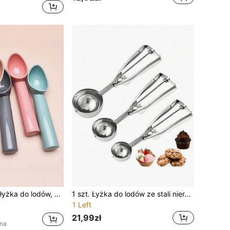
1 szt. plastikowa łyżka do lodów, przyjazna mini plastikowa łyżka do lodów, kolorowa łyżka do robienia śnieżek, tworzywo PP, opcje wielokolorowe, trwała łyżka do lodów, odpowiednia do jogurtowego puddingu, narzędzie do kopania owoców, bardzo duża łyżka do lodów, może być używana jako łyżka deserowa, trwała łopatka do przechowywania, zmywarka, łyżka do lodów
1 szt. Łyżka do lodów ze stali nierdzewnej, ergonomiczny uchwyt i spust, odpowiednia do pieczenia, klopsików, ciasteczek, owoców i lodów
1 Left
21,99zł
ena