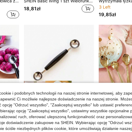
Stalowa łyżka do lodów: głowica ze stali nierdzewnej, gładka i nieprzywierająca, odpowiednia do składników takich jak lody, arbuz, ciasto na ciasteczka itp. Ergonomiczna rączka z antypoślizgowym designem ułatwia nabieranie.
SHEIN Basic living 1 szt Wielofunkcyjny Szufelka Z Wygodna Uchwyt Dla Ciastko , Lody Piłka , Melon Piłka
3 Left
18,81zł
19,85zł
ookie i podobnych technologii na naszej stronie internetowej, aby zap
zapewnić Ci możliwie najlepsze doświadczenie na naszej stronie. Moż
opcję "Odrzuć wszystko", "Zaakceptuj wszystko" lub ustawić preferen
bierając opcję "Zaakceptuj wszystko", ustawimy wszystkie opcjonalne pl
lizować ruch, oferować ulepszoną funkcjonalność oraz personalizować 
1 szt. stalowa łyżka do kulek owocowych, dwustronna łyżka do kulek z owoców i melona, łyżka do kulek z arbuza, kreatywna łyżka do owoców, dwugłowa łyżka do arbuza, łyżka do melona muszlowego, łyżka do lodów, narzędzie kuchenne, akcesorium kuchenne
Stalowa łyżka do lodów, cukierków, arbuza i kiwi, łyżka do lodów w kształcie kulek z owocami, dwugłowicowa łyżka do lodów i owoców, gładka, okrągła łyżka do melona, odpowiednia do arbuza, lodów, owoców, lodów, klopsików
oje doświadczenie zakupowe na SHEIN. Wybierając opcję "Odrzuć wszy
21 Left
24 Left
ie ściśle niezbędnych plików cookie, które umożliwiają działanie nasze