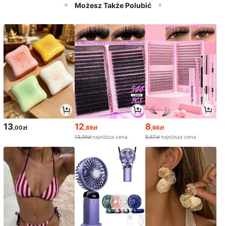
ealne narzędzie do letnich deserów
Możesz Także Polubić
chłodzących – wtyczka EU
13
12
8
,00zł
,89zł
,66zł
13,00zł
najniższa cena
8,67zł
najniższa cena