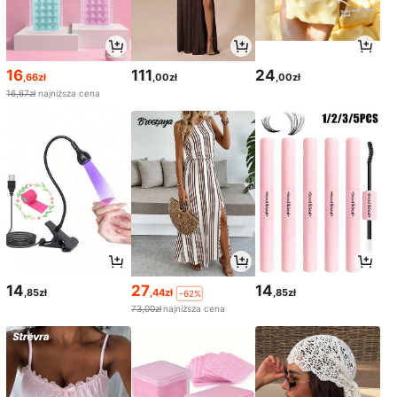
16
111
24
,66zł
,00zł
,00zł
16,67zł
najniższa cena
14
27
14
,85zł
,44zł
,85zł
-62%
73,00zł
najniższa cena