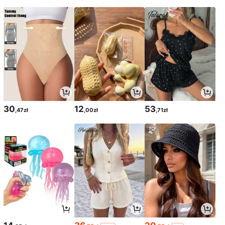
30
12
53
,47zł
,00zł
,71zł