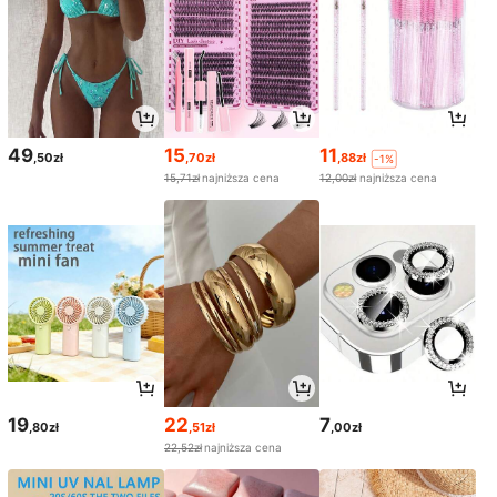
49
15
11
,50zł
,70zł
,88zł
-1%
15,71zł
najniższa cena
12,00zł
najniższa cena
19
22
7
,80zł
,51zł
,00zł
22,52zł
najniższa cena