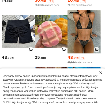
14
36
20
,85zł
,75zł
,75zł
-52%
-3%
78,00zł
najniższa cena
21,51zł
najniższa cena
43
25
48
,00zł
,48zł
,51zł
-2%
50,00zł
najniższa cena
Używamy plików cookie i podobnych technologii na naszej stronie internetowej, aby
zapewnić Ci żądaną usługę oraz aby zapewnić Ci możliwie najlepsze doświadczenie na
naszej stronie. Możesz w dowolnym momencie wybrać opcję "Odrzuć wszystko",
"Zaakceptuj wszystko" lub ustawić preferencje dotyczące plików cookie. Wybierając
opcję "Zaakceptuj wszystko", ustawimy wszystkie opcjonalne pliki cookie, które
pomagają nam analizować ruch, oferować ulepszoną funkcjonalność oraz
personalizować treści i reklamy, aby uzupełnić Twoje doświadczenie zakupowe na
SHEIN. Wybierając opcję "Odrzuć wszystko", zezwolisz na użycie wyłącznie ściśle