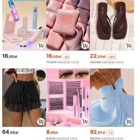
16
16
22
,00zł
,00zł
,05zł
-5%
-48%
17,00zł
najniższa cena
42,94zł
najniższa cena
64
8
92
,00zł
,66zł
,87zł
-1%
8,67zł
najniższa cena
94,31zł
najniższa cena