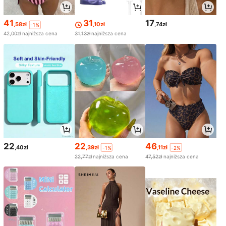
41
31
17
,58zł
,10zł
,74zł
-1%
42,00zł
najniższa cena
31,13zł
najniższa cena
22
22
46
,40zł
,39zł
,11zł
-1%
-2%
22,77zł
najniższa cena
47,52zł
najniższa cena