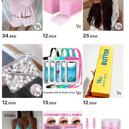
34
12
25
,84zł
,00zł
,00zł
12
13
12
,00zł
,00zł
,00zł