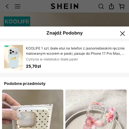
Znajdź Podobny
KOOLIFE 1 szt. białe etui na telefon z jasnoniebieskim ręcznie
malowanym wzorem w paski, pasuje do Phone 17 Pro Max, a
także do 16 Pro Max, 15 Pro Max i 14 Pro Max, eleganckie,
Cytryna w niebiesko-białe paski
modne i zabawne etui w stylu koreańskim, kompatybilne z
25,70zł
11/12/13/14/15/16 Pro Max
Podobne przedmioty