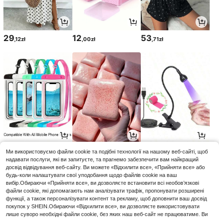
29
12
53
,12zł
,00zł
,71zł
13
12
14
Ми використовуємо файли cookie та подібні технології на нашому веб-сайті, щоб
,00zł
,00zł
,85zł
надавати послуги, які ви запитуєте, та прагнемо забезпечити вам найкращий
досвід відвідування веб-сайту. Ви можете «Відхилити все», «Прийняти все» або
будь-коли налаштувати свої уподобання щодо файлів cookie на ваш
вибір.Обираючи «Прийняти все», ви дозволяєте встановити всі необов’язкові
файли cookie, які допомагають нам аналізувати трафік, пропонувати розширені
функції, а також персоналізувати контент та рекламу, щоб доповнити ваш досвід
покупок у SHEIN.Обираючи «Відхилити все», ви дозволяєте використовувати
лише суворо необхідні файли cookie, без яких наш веб-сайт не працюватиме. Ви