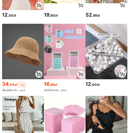
12
19
52
,00zł
,80zł
,86zł
34
16
12
,00zł
,66zł
,00zł
-5%
36,00zł
мін. ціна
16,67zł
мін. ціна