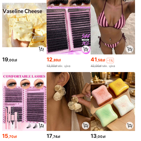
19
12
41
,00zł
,89zł
,58zł
-1%
13,00zł
мін. ціна
42,00zł
мін. ціна
15
17
13
,70zł
,74zł
,00zł