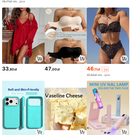
15,71zł
мін. ціна
33
47
46
,80zł
,00zł
,11zł
-2%
47,52zł
мін. ціна