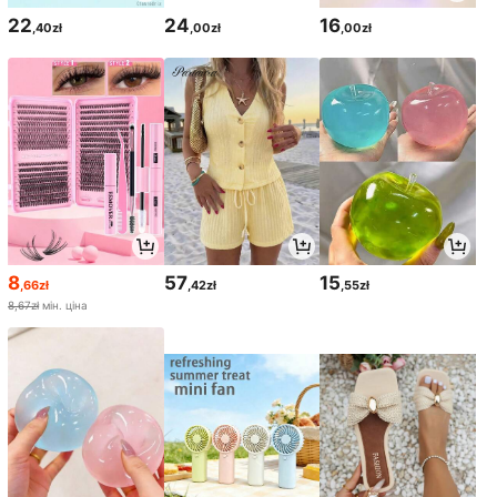
22
24
16
,40zł
,00zł
,00zł
8
57
15
,66zł
,42zł
,55zł
8,67zł
мін. ціна