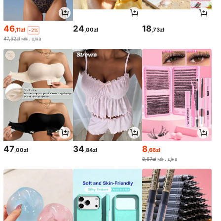
46
24
18
,11zł
,00zł
,73zł
-2%
47,52zł
мін. ціна
47
34
8
,00zł
,84zł
,66zł
8,67zł
мін. ціна