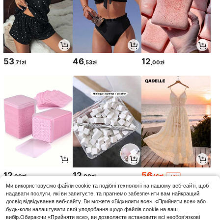
53
46
12
,71zł
,53zł
,00zł
12
12
56
,00zł
,00zł
,16zł
-48%
108,00zł
мін. ціна
Ми використовуємо файли cookie та подібні технології на нашому веб-сайті, щоб
надавати послуги, які ви запитуєте, та прагнемо забезпечити вам найкращий
досвід відвідування веб-сайту. Ви можете «Відхилити все», «Прийняти все» або
будь-коли налаштувати свої уподобання щодо файлів cookie на ваш
вибір.Обираючи «Прийняти все», ви дозволяєте встановити всі необов’язкові