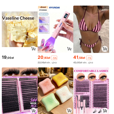
19
20
41
,00zł
,93zł
,58zł
-5%
-1%
22,16zł
мін. ціна
42,00zł
мін. ціна