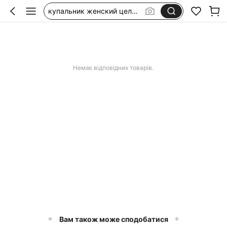
сукні з льону
lenovo tab one 8.7
culcuș animale de companie
Немає відповідних товарів.
Вам також може сподобатися