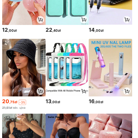
12
22
14
,00zł
,40zł
,00zł
20
13
16
,75zł
,00zł
,00zł
-3%
21,51zł
мін. ціна