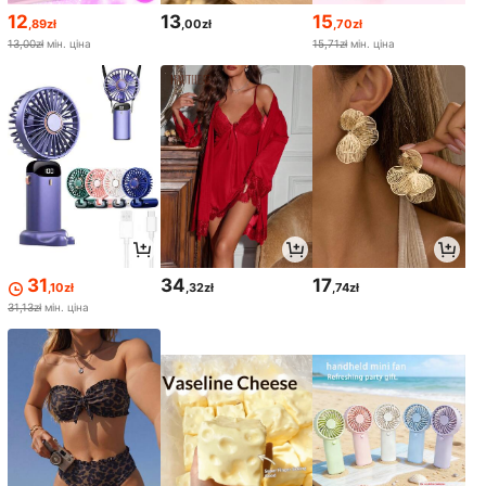
12
13
15
,89zł
,00zł
,70zł
13,00zł
мін. ціна
15,71zł
мін. ціна
31
34
17
,10zł
,32zł
,74zł
31,13zł
мін. ціна