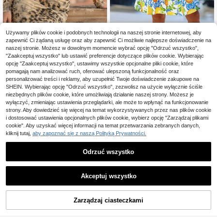
Używamy plików cookie i podobnych technologii na naszej stronie internetowej, aby
#SukienkiLetnie
zapewnić Ci żądaną usługę oraz aby zapewnić Ci możliwie najlepsze doświadczenie na
Sylviya Damska cytryn
Magazyn UE
naszej stronie. Możesz w dowolnym momencie wybrać opcję "Odrzuć wszystko",
owa sukienka mini z dzianiny na ra
(500+)
DONICY·
"Zaakceptuj wszystko" lub ustawić preferencje dotyczące plików cookie. Wybierając
miączkach spaghetti, idealna na lat
26
,95zł
-50%
DONICY Damska mini sukienk
opcję "Zaakceptuj wszystko", ustawimy wszystkie opcjonalne pliki cookie, które
NEW
o, sukienki letnie dla kobiet, elegan
54,52zł
najniższa cena
a z długim rękawem, wysokim deko
37 Left
pomagają nam analizować ruch, oferować ulepszoną funkcjonalność oraz
ckie sukienki na wyjścia, na wakac
4-5 dni roboczych
ltem i marszczeniami, imprezowa s
je
62
personalizować treści i reklamy, aby uzupełnić Twoje doświadczenie zakupowe na
,40zł
ukienka w stylu wild glam
SHEIN. Wybierając opcję "Odrzuć wszystko", zezwolisz na użycie wyłącznie ściśle
niezbędnych plików cookie, które umożliwiają działanie naszej strony. Możesz je
wyłączyć, zmieniając ustawienia przeglądarki, ale może to wpłynąć na funkcjonowanie
strony. Aby dowiedzieć się więcej na temat wykorzystywanych przez nas plików cookie
i dostosować ustawienia opcjonalnych plików cookie, wybierz opcję "Zarządzaj plikami
cookie". Aby uzyskać więcej informacji na temat przetwarzania zebranych danych,
kliknij tutaj,
aby zapoznać się z naszą Polityką Prywatności.
Odrzuć wszystko
Akceptuj wszystko
Zarządzaj ciasteczkami
DODAJ DO KOSZYKA