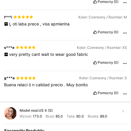
Pomocny
(0)
l***i
Kolor: Czerwony / Rozmiar: M
Ļ
oti
laba
prece
,
viss
apmierina
Pomocny
(0)
s***e
Kolor: Czerwony / Rozmiar: XS
very
pretty
cant
wait
to
wear
good
fabric
Pomocny
(0)
g***a
Kolor: Czerwony / Rozmiar: S
Buena
relaci
ó
n
calidad
precio
.
Muy
bonito
Pomocny
(0)
Model nosi:
US 4 (S)
Wzrost:
173.0
Biust:
85.0
Talia:
60.0
Biodra:
89.0
Szczegóły Produktu