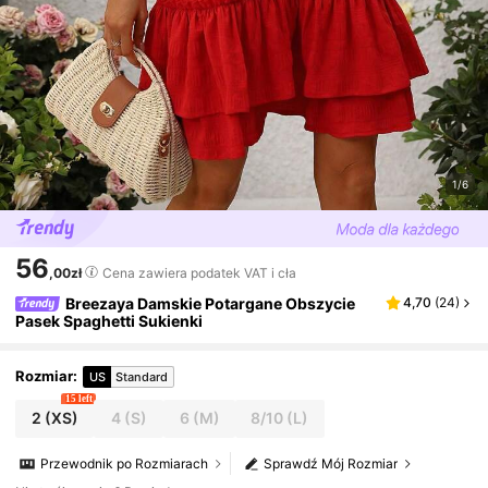
1/6
56
,00zł
Cena zawiera podatek VAT i cła
Breezaya Damskie Potargane Obszycie
4,70
(
24
)
Pasek Spaghetti Sukienki
Rozmiar
:
US
Standard
15 left
2
(XS)
4
(S)
6
(M)
8/10
(L)
Przewodnik po Rozmiarach
Sprawdź Mój Rozmiar