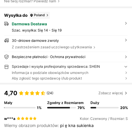
Nie twój rozmiar? Powiedz nam
Wysyłka do
Poland
Darmowa Dostawa
Szac. wysyłka:
Się 14 - Się 19
30-dniowe darmowe zwroty
Z zastrzeżeniem zasad uczciwego użytkowania
Bezpieczne płatności · Ochrona prywatności
Sprzedaje i wysyła profesjonalny sprzedawca: SHEIN
Informacja o podziale obowiązków umownych
Aby zgłosić tego sprzedawcę i/lub produkt
4,70
(24)
Zobacz więcej
Mały
Zgodny z Rozmiarem
Duży
1%
79%
20%
w***a
Kolor: Czerwony / Rozmiar: S
Wierny obrazom produktów:
pi
ę
kna
sukienka