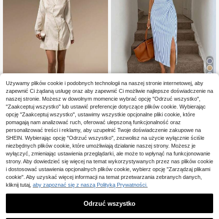
14
Używamy plików cookie i podobnych technologii na naszej stronie internetowej, aby
zapewnić Ci żądaną usługę oraz aby zapewnić Ci możliwie najlepsze doświadczenie na
SHEIN LUNE Sukienka
Magazyn UE
naszej stronie. Możesz w dowolnym momencie wybrać opcję "Odrzuć wszystko",
27
midi w stylu vintage z kolorowymi b
,44zł
-55%
"Zaakceptuj wszystko" lub ustawić preferencje dotyczące plików cookie. Wybierając
lokami, w paski i marynistycznym n
62,00zł
najniższa cena
COSMINA
adrukiem, elegancka, z wysokim ro
opcję "Zaakceptuj wszystko", ustawimy wszystkie opcjonalne pliki cookie, które
4-5 dni roboczych
zcięciem i bez rękawów, dopasowa
pomagają nam analizować ruch, oferować ulepszoną funkcjonalność oraz
COSMINA Damska casualowa
NEW
na sukienka damska o swobodnym
114
elegancka mini sukienka z satynow
personalizować treści i reklamy, aby uzupełnić Twoje doświadczenie zakupowe na
,00zł
kroju z dzianiny, strój urodzinowy d
ego żakardu z guzikami żabka
SHEIN. Wybierając opcję "Odrzuć wszystko", zezwolisz na użycie wyłącznie ściśle
la kobiet, zestaw fitness dla kobiet,
niezbędnych plików cookie, które umożliwiają działanie naszej strony. Możesz je
sukienka dla gości weselnych, strój
wyłączyć, zmieniając ustawienia przeglądarki, ale może to wpłynąć na funkcjonowanie
biurowy dla kobiet
strony. Aby dowiedzieć się więcej na temat wykorzystywanych przez nas plików cookie
i dostosować ustawienia opcjonalnych plików cookie, wybierz opcję "Zarządzaj plikami
cookie". Aby uzyskać więcej informacji na temat przetwarzania zebranych danych,
kliknij tutaj,
aby zapoznać się z naszą Polityką Prywatności.
Odrzuć wszystko