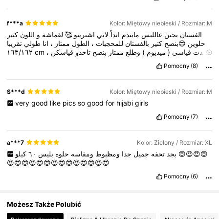
1.2M Obserwujący
4,85
f***a
Kolor: Miętowy niebieski / Rozmiar: M
1.2M Obserwujący
كتير
اللون
و
لقماشة
🥰
اشتريتو
لاني
ابداً
مابندم
عاللبس
بجنن
الفستان
4,85
تقريبا
طولي
انا
،
ممتاز
الطول
،
للمحجبات
بالفستان
كتير
😍بنصح
حلوين
١٦٣/١٦٢
cm
،
قياسكن
تاخدو
بنصح
ممتاز
وطلع
)
ميديوم
(
قياسي
اخدت
بنصح
😍
حلو
كتير
عالواقع
الفستان
لون
وبشدة
❤️❤️❤️❤️❤️
1.2M Obserwujący
4,85
Pomocny
(8)
S***d
Kolor: Miętowy niebieski / Rozmiar: M
very
good
like
pics
so
good
for
hijabi
girls
Pomocny
(7)
a***7
Kolor: Zielony / Rozmiar: XL
٦٠
بليس
حلوه
ومقاسه
ومظبوط
جدا
جميل
تحفه
بجد
كيلو
😍😍😍😍
😍😍😍😍😍😍😍😍😍😍😍😍😍😍
Pomocny
(6)
Możesz Także Polubić