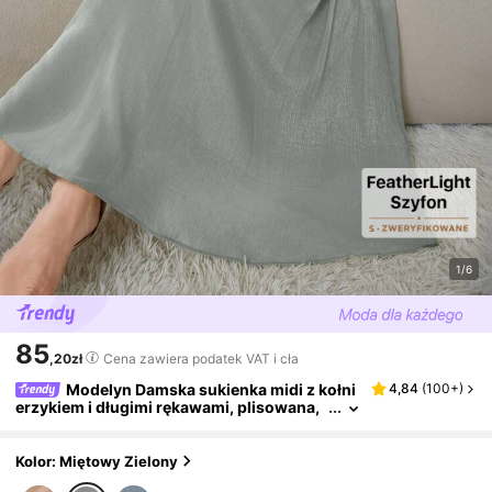
1/6
85
,20zł
Cena zawiera podatek VAT i cła
Modelyn Damska sukienka midi z kołni
4,84
(
100+
)
erzykiem i długimi rękawami, plisowana,
elegancka i pełna wdzięku, długie suknie
wieczorowe
Kolor: Miętowy Zielony