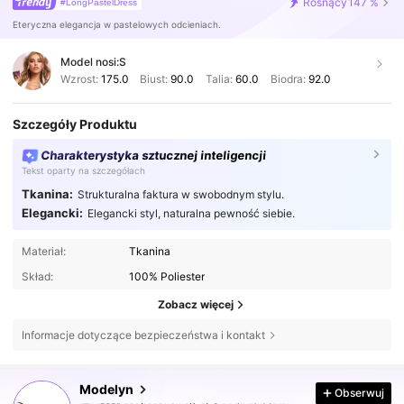
Rosnący
147 %
#LongPastelDress
Eteryczna elegancja w pastelowych odcieniach.
Model nosi:
S
Wzrost:
175.0
Biust:
90.0
Talia:
60.0
Biodra:
92.0
Szczegóły Produktu
Charakterystyka sztucznej inteligencji
Tekst oparty na szczegółach
Tkanina:
Strukturalna faktura w swobodnym stylu.
Elegancki:
Elegancki styl, naturalna pewność siebie.
Materiał:
Tkanina
Skład:
100% Poliester
Zobacz więcej
Informacje dotyczące bezpieczeństwa i kontakt
1.2M Obserwujący
4,85
Modelyn
Obserwuj
r***1
zaobserwował(-a)
4 godzin(y) temu