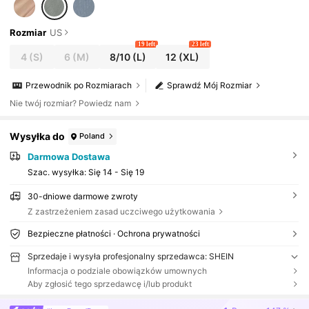
Rozmiar
US
19 left
23 left
4
(S)
6
(M)
8/10
(L)
12
(XL)
Przewodnik po Rozmiarach
Sprawdź Mój Rozmiar
Nie twój rozmiar? Powiedz nam
Wysyłka do
Poland
Darmowa Dostawa
Szac. wysyłka:
Się 14 - Się 19
30-dniowe darmowe zwroty
Z zastrzeżeniem zasad uczciwego użytkowania
Bezpieczne płatności · Ochrona prywatności
Sprzedaje i wysyła profesjonalny sprzedawca: SHEIN
Informacja o podziale obowiązków umownych
Aby zgłosić tego sprzedawcę i/lub produkt