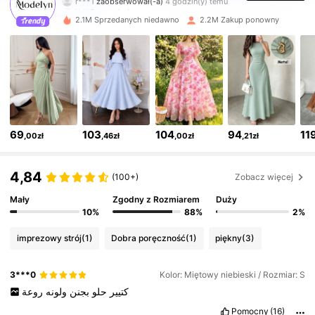
j***2
przegląda
1.2M Obserwujący
4,85
2.1M Sprzedanych niedawno
2.2M Zakup ponowny
1.2M Obserwujący
4,85
1.2M Obserwujący
4,85
69
103
104
94
11
,00zł
,46zł
,00zł
,21zł
1.2M Obserwujący
4,85
4,84
(100+)
Zobacz więcej
1.2M Obserwujący
4,85
Mały
Zgodny z Rozmiarem
Duży
10%
88%
2%
1.2M Obserwujący
4,85
imprezowy strój
(1)
Dobra poręczność
(1)
piękny
(3)
3***0
Kolor: Miętowy niebieski / Rozmiar: S
1.2M Obserwujący
4,85
كتيير
حلو
بجنن
ولونه
روعة
Pomocny
(16)