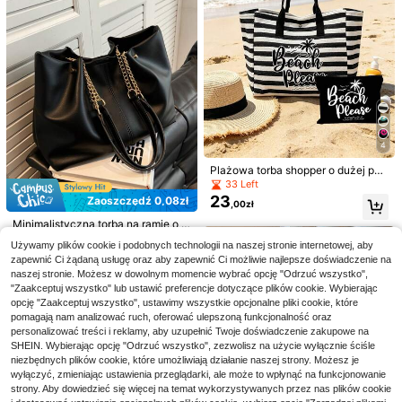
51
olny, przenośny, Duża pojemność,
,00zł
,20zł
51,48zł
najniższa cena
ta od góry, styl wakacyjny i codzie
a, boho chic
na, jednolita torba na ramię, odpowi
dla nastolatek, studentek, idealna d
nny, damska torba na letnie wakacj
ednia dla kobiet do codziennego uż
o biura, uczelni, szkoły podstawow
e na plaży
ytku, na co dzień, do pracy, dojazd
ej, gimnazjum, szkoły średniej, prac
u, na wakacje i dla studentek
y, biznesu, dojazdów do pracy, zak
upów, wakacji, plaży
4
Plażowa torba shopper o dużej poj
emności w czarno-białe pasy z na
33 Left
drukiem plażowym, składana płóci
23
Zaoszczędź 0,08zł
,00zł
enna kosmetyczka i torba na rami
ę, wodoodporna i piaskoodporna to
Minimalistyczna torba na ramię o d
rba podróżna
użej pojemności z wewnętrzną kie
#4 Bestsellery
w Bardzo często odkupywane Damskie torby na ramię
Używamy plików cookie i podobnych technologii na naszej stronie internetowej, aby
szenią, odpowiednia do pracy, podr
62
,98zł
63,06zł
najniższa cena
zapewnić Ci żądaną usługę oraz aby zapewnić Ci możliwie najlepsze doświadczenie na
óży, dla kobiet, studentek, pracow
ników biurowych, pracowników um
naszej stronie. Możesz w dowolnym momencie wybrać opcję "Odrzuć wszystko",
6
ysłowych, do biura, biznesu, dojaz
"Zaakceptuj wszystko" lub ustawić preferencje dotyczące plików cookie. Wybierając
Damska lekka pikowana torba typu
dów, powrotu do szkoły i innych ok
#StylCleanGirl
opcję "Zaakceptuj wszystko", ustawimy wszystkie opcjonalne pliki cookie, które
78
tote, miękka torba na ramię o dużej
azji
,71zł
pomagają nam analizować ruch, oferować ulepszoną funkcjonalność oraz
1 szt. duża torebka z zamszu w jed
pojemności, minimalistyczna, codzi
92
nolitym kolorze, damska casualowa
personalizować treści i reklamy, aby uzupełnić Twoje doświadczenie zakupowe na
enna torebka z bocznymi kieszenia
,00zł
torba na ramię, modna torba crossb
SHEIN. Wybierając opcję "Odrzuć wszystko", zezwolisz na użycie wyłącznie ściśle
mi, odpowiednia do pracy, na zaku
ody, odpowiednia do codziennego
niezbędnych plików cookie, które umożliwiają działanie naszej strony. Możesz je
py, w podróż, dojazdy do pracy, na
użytku dla kobiet
fitness, na weekendowe wypady
wyłączyć, zmieniając ustawienia przeglądarki, ale może to wpłynąć na funkcjonowanie
strony. Aby dowiedzieć się więcej na temat wykorzystywanych przez nas plików cookie