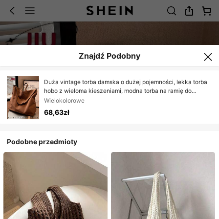
Znajdź Podobny
Duża vintage torba damska o dużej pojemności, lekka torba
hobo z wieloma kieszeniami, modna torba na ramię do
dojazdów, przenośna torba na zakupy, odpowiednia dla
Wielokolorowe
dziewcząt, kobiet, studentek, młodych profesjonalistek i
68,63zł
pracowników biurowych. Idealna do biura, na uniwersytet, do
pracy, na spotkania biznesowe, dojazdów, zakupów, randek,
aktywności na świeżym powietrzu, podróży, wędrówek i
Podobne przedmioty
więcej, także idealny prezent dla kobiet.